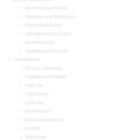
Билеты Большого зала
Абонементы Большого зала
Билеты Малого зала
Абонементы Малого зала
Как купить билет
Абонементы Музитория
О филармонии
Маэстро Темирканов
Правовая информация
Оркестры
Планы залов
Структура
Как добраться
Визит в филармонию
История
Библиотека