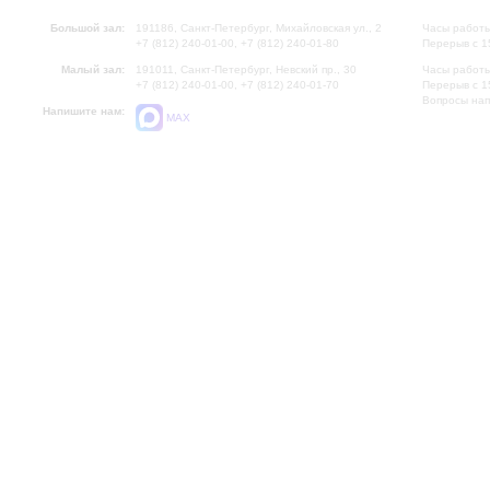
Большой зал:
191186, Санкт-Петербург, Михайловская ул., 2
Часы работы
+7 (812) 240-01-00, +7 (812) 240-01-80
Перерыв с 1
Малый зал:
191011, Санкт-Петербург, Невский пр., 30
Часы работы
+7 (812) 240-01-00, +7 (812) 240-01-70
Перерыв с 1
Вопросы на
Напишите нам:
MAX