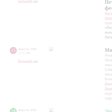
Пе
Большой зал
фе
Моск
Игор
худо
«Лео
муз
Орг
Ма
13
августа
,
2026
20:00
,
Чт
Похв
Петр
Большой зал
ново
Губе
обла
Боль
Дири
Дени
худо
худо
Эк
19
августа
,
2026