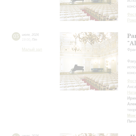
испо
конс
Фест
Рома
Ра
03
июля
,
2026
19:00
,
Пт
"Al
Малый зал
Фран
Факу
испо
конс
Фест
Анса
Ната
Ири
Але
теор
Мон
Пич
июля
,
2026