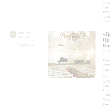
Мар
скри
Стр
клав
Рома
«Г
01
июля
,
2026
19:00
,
Ср
Пр
Кл
Малый зал
К 35
Факу
испо
конс
Фест
Мар
скри
Стр
клав
Рома
Кле