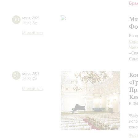
Бра
Ми
30
июня
,
2026
19:00
,
Вт
Фо
Малый зал
Конц
Скр
Чай
«Спя
Сим
Ко
01
июля
,
2026
14:00
,
Ср
«Г
Пр
Малый зал
Кл
К 35
Факу
испо
конс
Фест