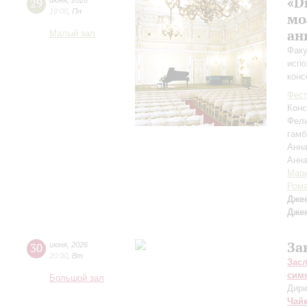
«D
29
июня
,
2026
19:00
,
Пн
мо
ан
Малый зал
Факу
испо
конс
Фест
Конс
Фел
гамб
Анна
Анн
Мар
Рома
Дже
Дже
За
30
июня
,
2026
20:00
,
Вт
Зас
сим
Большой зал
Дири
Чай