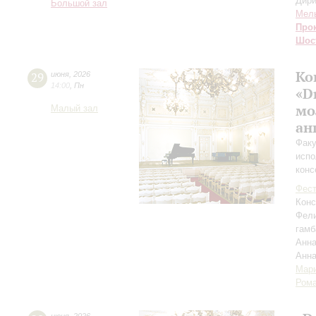
Дири
Большой зал
Мел
Про
Шос
Ко
29
июня
,
2026
14:00
,
Пн
«D
мо
Малый зал
ан
Факу
испо
конс
Фест
Конс
Фел
гамб
Анна
Анн
Мар
Рома