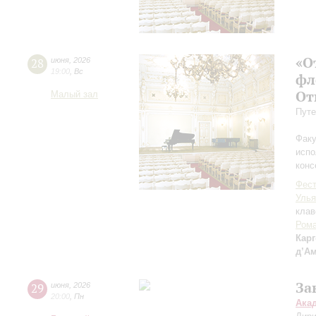
«О
28
июня
,
2026
19:00
,
Вс
фл
От
Малый зал
Путе
Факу
испо
конс
Фест
Улья
клав
Рома
Карг
д’А
За
29
июня
,
2026
20:00
,
Пн
Ака