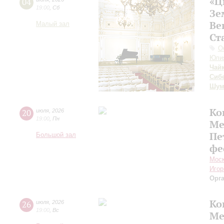
«Ц
04
19:00
,
Сб
Зе
Ве
Малый зал
Ст
О
Юли
Чай
Сиб
Шум
Ко
20
июля
,
2026
19:00
,
Пн
Ме
Пе
Большой зал
фе
Моск
Игор
Орг
Ко
26
июля
,
2026
19:00
,
Вс
Ме