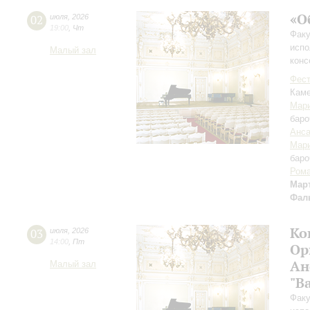
«О
02
июля
,
2026
19:00
,
Чт
Факу
испо
Малый зал
конс
Фест
Каме
Мари
баро
Анса
Мари
баро
Рома
Мар
Фал
Ко
03
июля
,
2026
14:00
,
Пт
Ор
Ан
Малый зал
"B
Факу