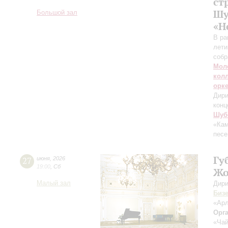
ст
Шу
Большой зал
«Н
В ра
лети
собр
Мол
кол
орк
Дири
конц
Шуб
«Кам
песе
Гу
27
июня
,
2026
19:00
,
Сб
Жо
Малый зал
Дири
Биз
«Арл
Орг
«Чай