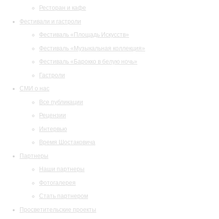
Ресторан и кафе
Фестивали и гастроли
Фестиваль «Площадь Искусств»
Фестиваль «Музыкальная коллекция»
Фестиваль «Барокко в белую ночь»
Гастроли
СМИ о нас
Все публикации
Рецензии
Интервью
Время Шостаковича
Партнеры
Наши партнеры
Фотогалерея
Стать партнером
Просветительские проекты