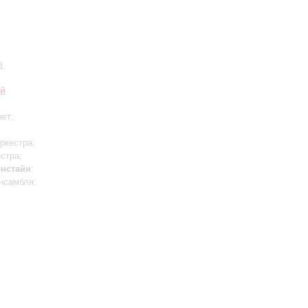
в
ий
нет;
ркестра;
стра;
нстайн
:
нсамбля;