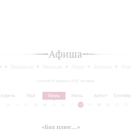
Афиша
я
Большой зал
Малый зал
Лекции
Экскурсии
Пушк
сегодня 06 августа 2026, четверг
Апрель
Май
Июнь
Июль
Август
Сентябр
9
10
11
12
13
14
15
16
17
18
19
20
21
22
23
«Бах плюс…»