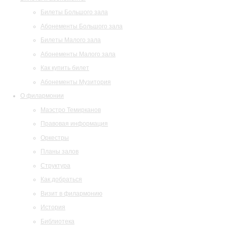
Билеты Большого зала
Абонементы Большого зала
Билеты Малого зала
Абонементы Малого зала
Как купить билет
Абонементы Музитория
О филармонии
Маэстро Темирканов
Правовая информация
Оркестры
Планы залов
Структура
Как добраться
Визит в филармонию
История
Библиотека