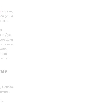
о
а
- орган,
рса (2024
ийского
ая
Боже Дух
прелюдия
 из сюиты
кола;
einem
части)
ные
, Соната
бемоль
т-