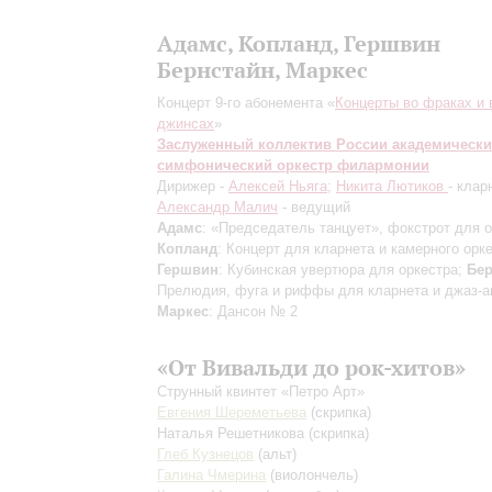
Адамс, Копланд, Гершвин
Бернстайн, Маркес
Концерт 9-го абонемента «
Концерты во фраках и 
джинсах
»
Заслуженный коллектив России академическ
симфонический оркестр филармонии
Дирижер -
Алексей Ньяга
;
Никита Лютиков
- клар
Александр Малич
- ведущий
Адамс
: «Председатель танцует», фокстрот для о
Копланд
: Концерт для кларнета и камерного орке
Гершвин
: Кубинская увертюра для оркестра;
Бер
Прелюдия, фуга и риффы для кларнета и джаз-а
Маркес
: Дансон № 2
«От Вивальди до рок-хитов»
Струнный квинтет «Петро Арт»
Евгения Шереметьева
(скрипка)
Наталья Решетникова
(скрипка)
Глеб Кузнецов
(альт)
Галина Чмерина
(виолончель)