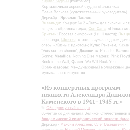
Кирилл Мурзин
(контрабас)
Хор мальчиков хоровой студии «Галактика»
Елена Волкова
(художественный руководитель)
Дирижёр -
Ярослав Павлов
Вивальди
: Концерт № 2 «Лето» для скрипки и с
из цикла «Времена года»;
Сен-Санс
: «Пляска см
Бриттен
: Простая симфония
(I и III части)
;
Пьяцц
Libertango;
Шнитке
: «Танго в сумасшедшем доме
оперы «Жизнь с идиотом»;
Куле
: Реквием, Кирие
“Vois sur ton chemin”;
Дженкинс
: Palladio;
Rammst
Sonne;
Metallica
: Nothing Else Matters;
Pink Floyd
Brick in the Wall;
Queen
: We Will Rock You
Организаторы:
Международный молодежный це
музыкального искусства
«Из концертных программ
пианиста Александра Данило
Каменского в 1941–1945 гг.»
Общедоступный концерт
85-летие со дня начала Великой Отечественной 
Академический симфонический оркестр фил
Дирижёр -
Максим Алексеев
;
Олег Вайнштейн
-
фортепиано;
Николай Мажара
- фортепиано;
Юли