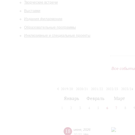
Творческие встречи
Выставки
Издания филармонии
Образовательные программы
Инклюзивные и специальные проекты
Все событи
2019/20
2020/21
2021/22
2022/23
2023/24
2024/25
2025/26
2026/27
Январь
Февраль
Март
1
2
3
4
5
6
7
8
18
июня
,
2026
20:00
,
Чт