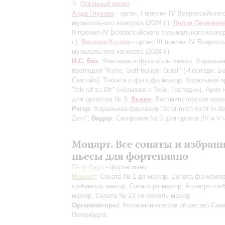
Органный вечер
Аида Глухова
- орган, I премия IV Всероссийског
музыкального конкурса (2024 г.);
Лилия Печёнкин
II премия IV Всероссийского музыкального конку
г.);
Виталия Котова
- орган, III премия IV Всеросс
музыкального конкурса (2024 г.)
И.С. Бах
: Фантазия и фуга соль мажор, Хоральн
прелюдия "Kyrie, Gott heiliger Geist" («Господи, 
Святой»), Токката и фуга фа мажор, Хоральная 
"Ich ruf zu Dir" («Взываю к Тебе, Господи»), Ария
для оркестра № 3;
Вьерн
: Вестминстерские коло
Регер
: Хоральная фантазия "Straf mich nicht in d
Zorn";
Видор
: Симфония № 5 для органа
(IV и V 
Моцарт. Все сонаты и избран
пьесы для фортепиано
Пётр Лаул
- фортепиано
Моцарт
: Соната № 1 до мажор, Соната фа мажор
си-бемоль мажор, Соната ре мажор, Аллегро си-
мажор, Соната № 13 си-бемоль мажор
Организаторы:
Филармоническое общество Санк
Петербурга