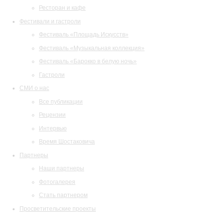
Ресторан и кафе
Фестивали и гастроли
Фестиваль «Площадь Искусств»
Фестиваль «Музыкальная коллекция»
Фестиваль «Барокко в белую ночь»
Гастроли
СМИ о нас
Все публикации
Рецензии
Интервью
Время Шостаковича
Партнеры
Наши партнеры
Фотогалерея
Стать партнером
Просветительские проекты