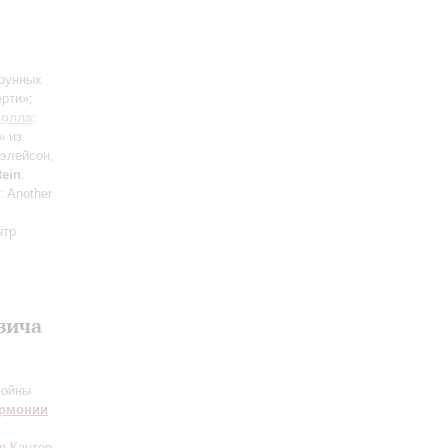
трунных
ерти»;
олла
:
» из
 элейсон,
ein
:
: Another
нтр
вича
войны
армонии
я Кантор