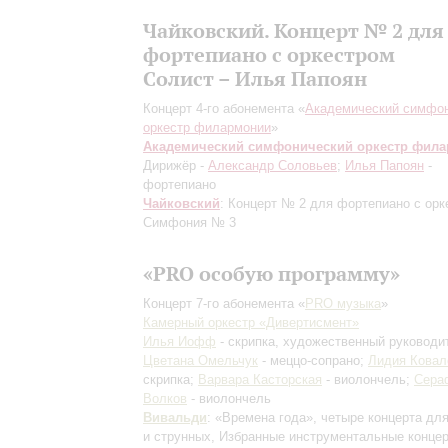
Чайковский. Концерт № 2 для
фортепиано с оркестром
Солист – Илья Папоян
Концерт 4-го абонемента «
Академический симфо
оркестр филармонии
»
Академический симфонический оркестр фил
Дирижёр -
Александр Соловьев
;
Илья Папоян
-
фортепиано
Чайковский
: Концерт № 2 для фортепиано с орк
Симфония № 3
«PRO особую программу»
Концерт 7-го абонемента «
PRO музыка
»
Камерный оркестр «Дивертисмент»
Илья Иофф
- скрипка, художественный руководи
Цветана Омельчук
- меццо-сопрано;
Лидия Ковал
скрипка;
Варвара Касторская
- виолончель;
Сера
Волков
- виолончель
Вивальди
: «Времена года», четыре концерта для
и струнных, Избранные инструментальные концер