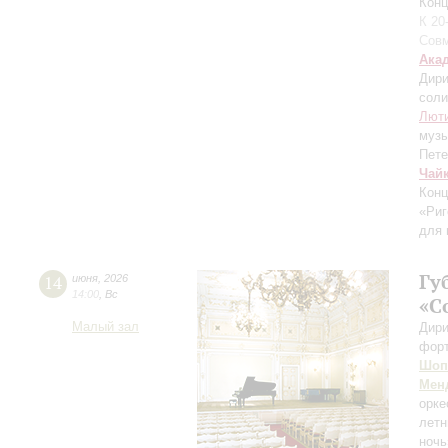
Конц
К 20
Совм
Ака
Дири
соли
Лют
муз
Пете
Чай
Конц
«Риг
для 
Гу
14
июня
,
2026
14:00
,
Вс
«С
Малый зал
Дири
фор
Шоп
Мен
орке
лет
ночь