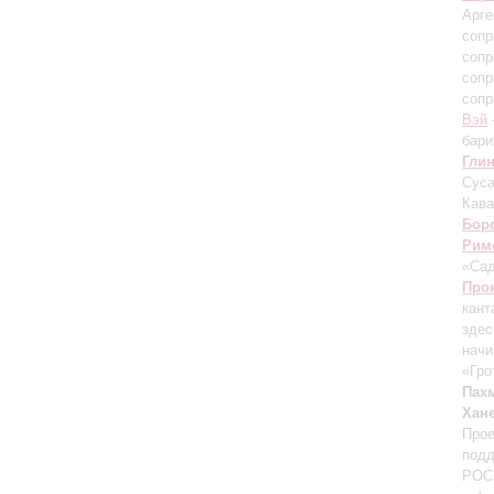
Арге
сопр
сопр
сопр
сопр
Вэй
бари
Гли
Суса
Кава
Бор
Рим
«Са
Про
кант
здес
начи
«Гро
Пах
Хан
Прое
подд
РОСК