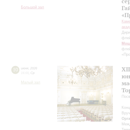
се
Га
Большой зал
«П
Каме
акад
Дири
фле
Моц
флей
«Пр
XI
10
июня
,
2026
16:00
,
Ср
юн
ма
Малый зал
То
Посв
Конц
Вруч
Орг
Межд
Теми