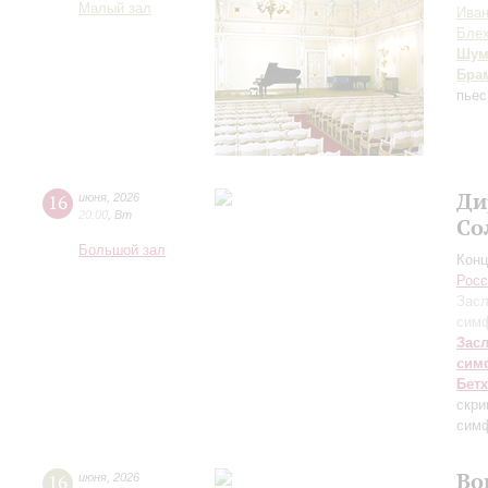
Малый зал
Иван
Бле
Шум
Бра
пьес
Ди
16
июня
,
2026
20:00
,
Вт
Со
Большой зал
Конц
Росс
Засл
симф
Зас
сим
Бет
скри
симф
Во
16
июня
,
2026