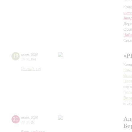
Конц
орке
Ака
Дири
фор
Чай
Сим
«P
19
июня
,
2026
19:00
,
Пт
Конц
Малый зал
Каме
Иль
Цвет
скри
Вол
Вив
и ст
Ад
21
июня
,
2026
20:00
,
Вс
Бе