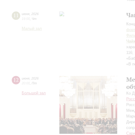
Ча
11
июня
,
2026
19:00
,
Чт
Конц
Малый зал
форт
Фили
Чай
хара
116;
«Баб
«В п
Ме
12
июня
,
2026
20:00
,
Пт
об
Большой зал
Ко Д
Росс
Росс
Межд
Мар
Дири
сопр
Сар