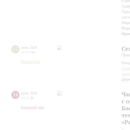
и фи
Грай
Герг
кост
Мари
Мари
Орг
Се
12
июня
,
2026
19:00
,
Пт
Праз
Малый зал
Конц
Санк
орке
Дири
Ча
14
июня
,
2026
20:00
,
Вс
с 
Ба
Большой зал
те
«Р