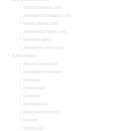
Билеты Большого зала
Абонементы Большого зала
Билеты Малого зала
Абонементы Малого зала
Как купить билет
Абонементы Музитория
О филармонии
Маэстро Темирканов
Правовая информация
Оркестры
Планы залов
Структура
Как добраться
Визит в филармонию
История
Библиотека