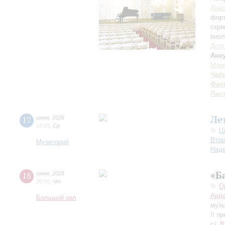
Анас
фор
скри
вио
Долг
Анк
Мор
Чай
Фал
Лис
Ле
17
июня
,
2026
18:00
,
Ср
Ц
Втор
Музиторий
Над
«Б
18
июня
,
2026
20:00
,
Чт
О
Аида
Большой зал
музы
II п
г.);
В