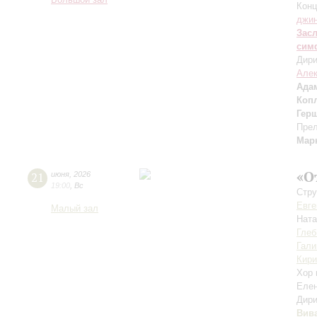
Большой зал
Конц
джи
Зас
сим
Дири
Але
Ада
Коп
Гер
Прел
Мар
«О
21
июня
,
2026
19:00
,
Вс
Стру
Евге
Малый зал
Нат
Глеб
Гали
Кири
Хор 
Еле
Дири
Вив