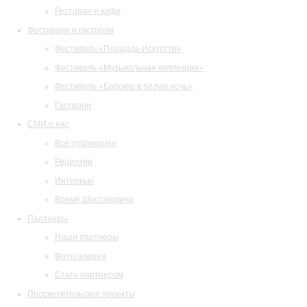
Ресторан и кафе
Фестивали и гастроли
Фестиваль «Площадь Искусств»
Фестиваль «Музыкальная коллекция»
Фестиваль «Барокко в белую ночь»
Гастроли
СМИ о нас
Все публикации
Рецензии
Интервью
Время Шостаковича
Партнеры
Наши партнеры
Фотогалерея
Стать партнером
Просветительские проекты