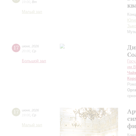
19:00
,
Вт
кв
Малый зал
Конц
Юли
Зык
Музы
Ди
17
июня
,
2026
20:00
,
Ср
Со
Большой зал
Госу
им.В
Чай
Кор
Рома
Орг
орке
Ар
17
июня
,
2026
19:00
,
Ср
си
фи
Малый зал
Конц