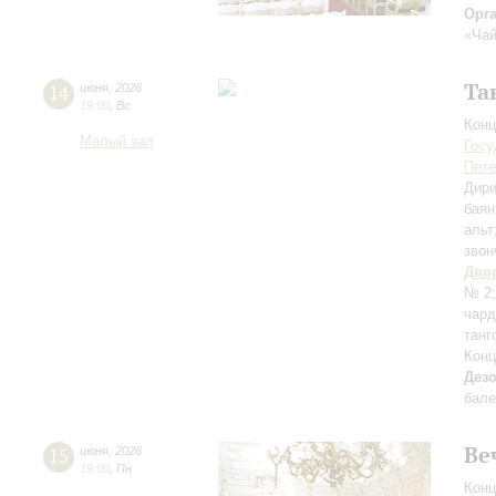
Орг
«Чай
Та
14
июня
,
2026
19:00
,
Вс
Конц
Малый зал
Госу
Пете
Дири
баян
альт
звон
Дво
№ 2
чар
танг
Конц
Дез
бале
Ве
15
июня
,
2026
19:00
,
Пн
Конц