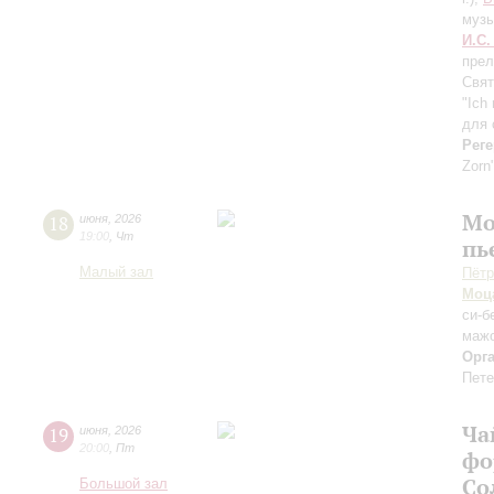
музы
И.С.
прел
Свят
"Ich
для 
Реге
Zorn
Мо
18
июня
,
2026
19:00
,
Чт
пь
Малый зал
Пётр
Моц
си-б
мажо
Орг
Пете
Ча
19
июня
,
2026
20:00
,
Пт
фо
Со
Большой зал