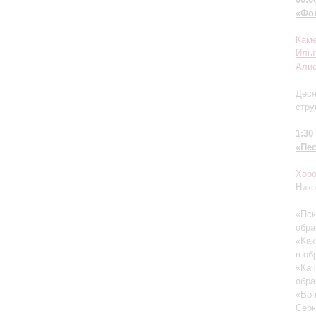
«Фо
Каме
Иль
Алис
Деся
стр
1:30
«Пе
Хоро
Нико
«Пск
обра
«Как
в об
«Кач
обра
«Во 
Серк