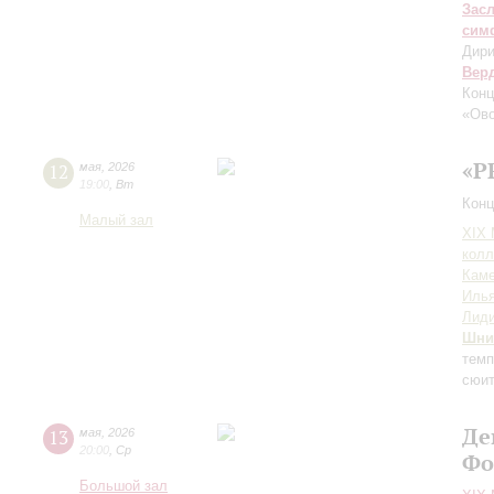
Зас
сим
Дири
Вер
Конц
«Ово
«P
12
мая
,
2026
19:00
,
Вт
Конц
Малый зал
XIХ
колл
Каме
Иль
Лиди
Шни
темп
сюи
Де
13
мая
,
2026
20:00
,
Ср
Фо
Большой зал