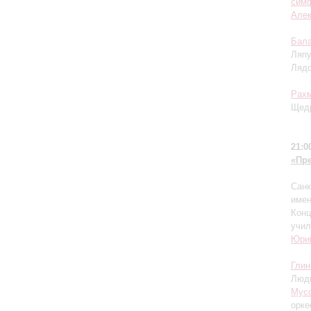
симф
Але
Бала
Ляпу
Ляд
Рах
Щедр
21:0
«Пр
Санк
имен
Конц
учил
Юри
Глин
Люд
Мусо
орке