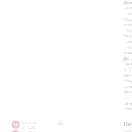
Джо
Фана
полк
Марш
коме
«Мок
Рим
сим
«Ру
темы
Дун
Сан
№ 2 
Лени
«Аму
шамп
Хал
«Гая
Сви
иллю
Но
16
мая
,
2026
18:00
,
Сб
Году