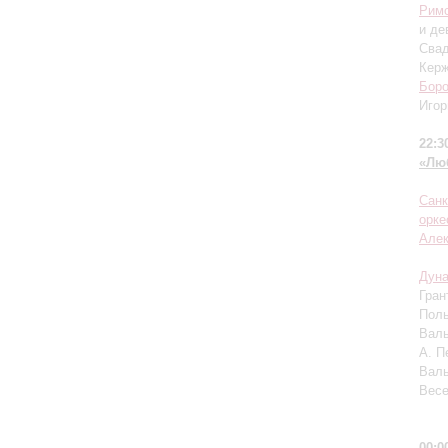
Римс
и де
Свад
Кер
Бор
22:3
«Лю
Санк
орке
Алек
Дуна
Гран
Поль
Валь
А. П
Валь
Весе
00:0