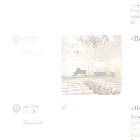
«Дор
Песн
смеш
Ю. П
«П
10
мая
,
2026
19:00
,
Вс
Малый зал
«П
10
мая
,
2026
19:00
,
Вс
Конц
Малый зал
Дуэт
Алек
Мих