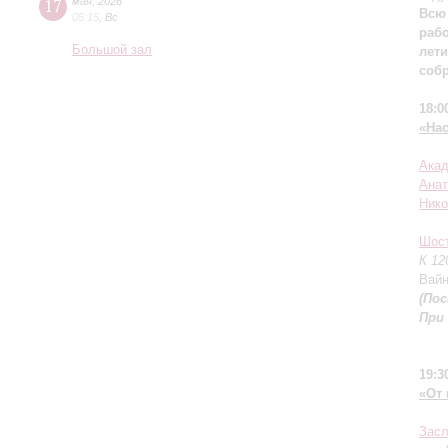
17
мая
,
2026
Всю 
05:15
,
Вс
рабо
Большой зал
лет
соб
18:0
«На
Акад
Анат
Ник
Шос
К 12
Вайн
(По
При
19:3
«От 
Засл