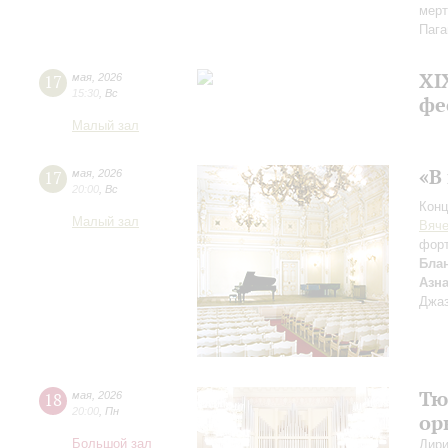
мерт
Пага
XI
17
мая
,
2026
15:30
,
Вс
фе
Малый зал
«В
17
мая
,
2026
20:00
,
Вс
Конц
Малый зал
Вяче
фор
Бла
Азн
Джаз
Тю
18
мая
,
2026
20:00
,
Пн
ор
Большой зал
Дири