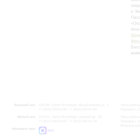
опе
и Эн
Пасс
«Охо
блок
Шни
Фро
Бес
моби
Большой зал:
191186, Санкт-Петербург, Михайловская ул., 2
Часы работы
+7 (812) 240-01-00, +7 (812) 240-01-80
Перерыв с 1
Малый зал:
191011, Санкт-Петербург, Невский пр., 30
Часы работы
+7 (812) 240-01-00, +7 (812) 240-01-70
Перерыв с 1
Вопросы на
Напишите нам:
MAX