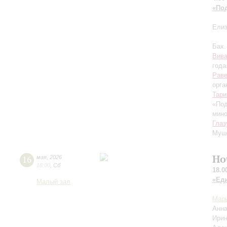
«По
Елиз
Бах.
Вив
года
Рав
орга
Тари
«Под
мино
Глаз
Муше
Но
16
мая
,
2026
18:00
,
Сб
18.0
«Ед
Малый зал
Марь
Анна
Ирин