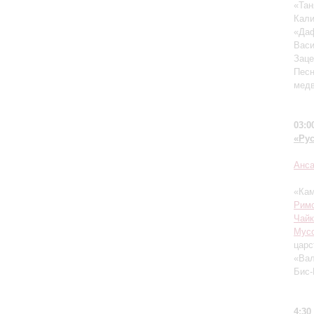
«Тан
Кали
«Даф
Васи
Заце
Песн
медв
03:0
«Ру
Анса
«Кам
Римс
Чайк
Мусо
царс
«Вал
Бис-
4:30