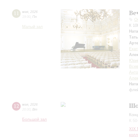
Ве
11
мая
,
2026
19:00
,
Пн
О
К 10
Малый зал
Нат
Тат
Арт
Екат
Але
Юри
Всев
Анто
Алек
Нат
фле
Шо
12
мая
,
2026
20:00
,
Вт
Конц
Большой зал
К 50
XIХ
колл