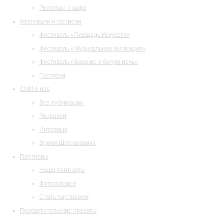
Ресторан и кафе
Фестивали и гастроли
Фестиваль «Площадь Искусств»
Фестиваль «Музыкальная коллекция»
Фестиваль «Барокко в белую ночь»
Гастроли
СМИ о нас
Все публикации
Рецензии
Интервью
Время Шостаковича
Партнеры
Наши партнеры
Фотогалерея
Стать партнером
Просветительские проекты