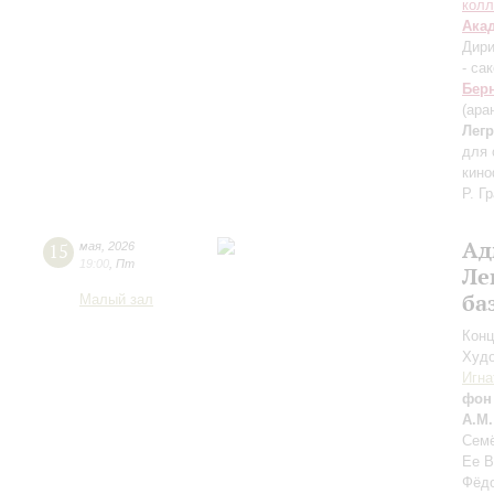
колл
Ака
Дири
- са
Бер
(ара
Лег
для 
кин
Р. Г
Ад
15
мая
,
2026
19:00
,
Пт
Ле
ба
Малый зал
Конц
Худо
Игна
фон
А.М
Семё
Ее В
Фёдо