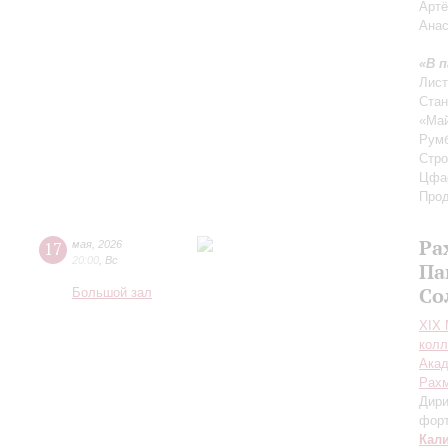
Артё
Анас
«В п
Лист
Стан
«Май
Рум
Стро
Цфас
Прод
Ра
17
мая
,
2026
20:00
,
Вс
Па
Со
Большой зал
XIХ
колл
Акад
Рах
Дири
фор
Кал