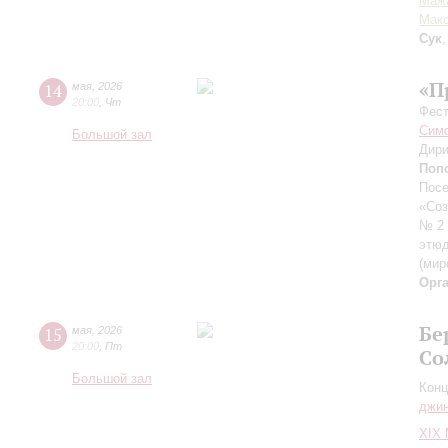
Маж
Макс
Сук
«П
14
мая
,
2026
20:00
,
Чт
Фест
Симф
Большой зал
Дири
Поп
Пос
«Со
№ 2 
этю
(мир
Орг
Бе
15
мая
,
2026
20:00
,
Пт
Со
Большой зал
Конц
джи
XIХ