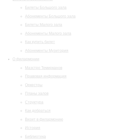
Билеты Большого зала
Абонементы Большого зала
Билеты Малого зала
Абонементы Малого зала
Как купить билет
Абонементы Музитория
О филармонии
Маэстро Темирканов
Правовая информация
Оркестры
Планы залов
Структура
Как добраться
Визит в филармонию
История
Библиотека