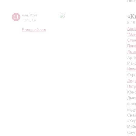
Петт
«К
11
мая
,
2026
20:00
,
Пн
К 15
Анса
Большой зал
"Mar
Стан
Пав
Дмит
Арт
Мак
Иван
Серг
Лиди
Пётр
Конс
Дми
фле
вед
Сна
«Хор
Мэй
Саун