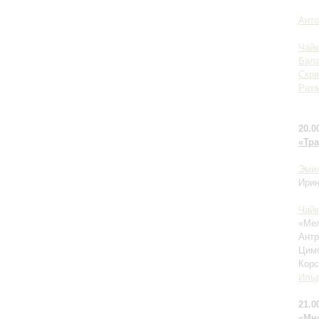
Анто
Чайк
Бала
Скря
Рах
20.0
«Тр
Эми
Ири
Чайк
«Ме
Антр
Цимб
Корс
Иль
21.0
«Мн