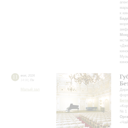
аген
марш
к ки
Бад
мор
амфи
Мок
мсти
«Дж
кино
Музы
кино
Гу
11
мая
,
2026
14:00
,
Пн
Бе
Малый зал
Дири
форт
Бет
«Кор
№ 1
Орг
«Чай