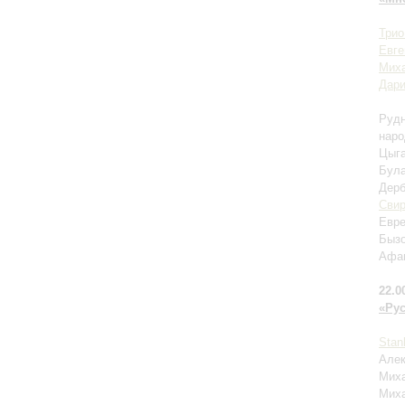
Трио
Евге
Мих
Дари
Рудн
наро
Цыга
Була
Дерб
Сви
Евре
Бызо
Афан
22.0
«Ру
Stan
Алек
Миха
Миха