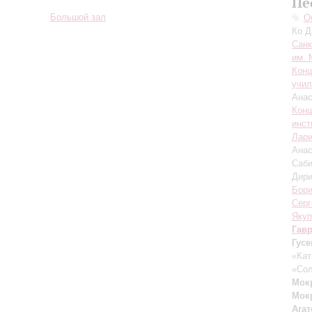
Пе
Большой зал
О
Ко 
Санк
им. 
Конц
учил
Анас
Конц
инст
Лари
Анас
Саб
Дири
Бори
Серг
Якуп
Гав
Гусе
«Ка
«Со
Мок
Мок
Агат