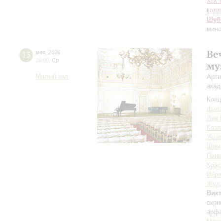
XIХ
колл
Шуб
мин
Ве
13
мая
,
2026
19:00
,
Ср
му
Малый зал
Арти
акад
Конц
фила
Лев 
Козл
Уща
Шам
Панк
Крас
Ибра
Жул
Вик
скри
арф