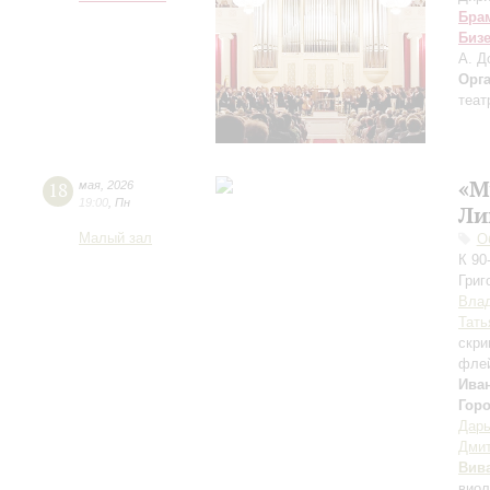
Бра
Биз
А. Д
Орг
теат
«М
18
мая
,
2026
19:00
,
Пн
Ли
Малый зал
О
К 90
Григ
Вла
Тать
скри
фле
Ива
Гор
Дар
Дмит
Вив
виол