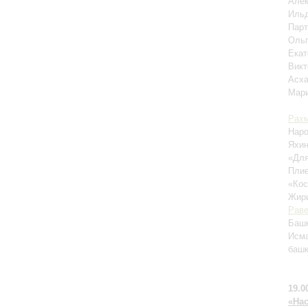
Алек
Ильд
Парт
Ольг
Екат
Викт
Асха
Мари
Рах
Наро
Яхин
«Для
Плие
«Ко
Жири
Рав
Башк
Исма
баш
19.0
«На