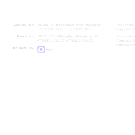
Большой зал:
191186, Санкт-Петербург, Михайловская ул., 2
Часы работы
+7 (812) 240-01-00, +7 (812) 240-01-80
Перерыв с 1
Малый зал:
191011, Санкт-Петербург, Невский пр., 30
Часы работы
+7 (812) 240-01-00, +7 (812) 240-01-70
Перерыв с 1
Вопросы на
Напишите нам:
MAX