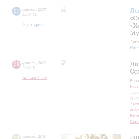
Ле
07
февраля
,
2026
12:00
,
Сб
«С
«Х
Музиторий
Му
Лекц
Юли
Ди
08
февраля
,
2026
20:00
,
Вс
Со
Большой зал
Конц
Росс
Засл
симф
Зас
сим
Бет
Скр
«Ш
08
февраля
,
2026