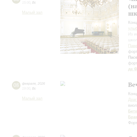
15:00
,
Вс
(н
шк
Малый зал
Конц
улы
Из и
школ
Паве
фор
Пас
фор
де 
Ве
08
февраля
,
2026
19:00
,
Вс
Конц
Малый зал
Драг
вио
Бет
Бра
Форт