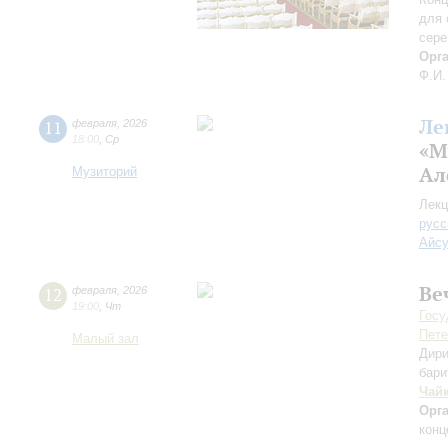
для 
сере
Орг
Ф.И.
Ле
11
февраля
,
2026
18:00
,
Ср
«М
Ал
Музиторий
Лекц
русс
Айс
Ве
12
февраля
,
2026
19:00
,
Чт
Госу
Пете
Малый зал
Дири
бари
Чай
Орг
конц