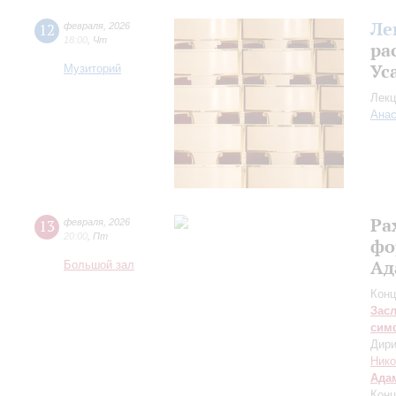
Ле
12
февраля
,
2026
18:00
,
Чт
ра
Ус
Музиторий
Лекц
Анас
Ра
13
февраля
,
2026
20:00
,
Пт
фо
Ад
Большой зал
Конц
Зас
сим
Дири
Нико
Ада
Конц