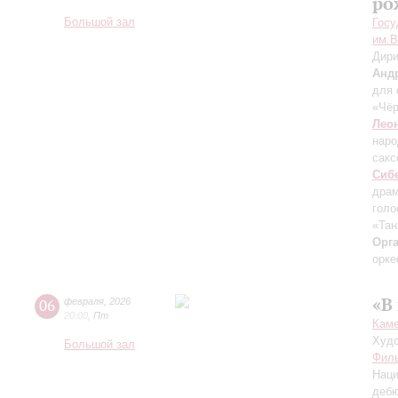
ро
Большой зал
Госу
им.В
Дири
Анд
для 
«Чёр
Лео
наро
сакс
Сиб
драм
голо
«Тан
Орг
орке
«В
06
февраля
,
2026
20:00
,
Пт
Каме
Худо
Большой зал
Филь
Наци
дебю