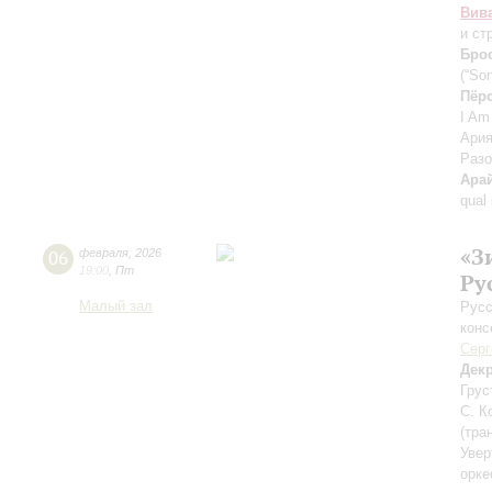
Вив
и ст
Бро
(“So
Пёр
I Am
Ария
Разо
Ара
qual
«З
06
февраля
,
2026
19:00
,
Пт
Ру
Малый зал
Русс
конс
Серг
Дек
Грус
С. К
(тра
Увер
орке