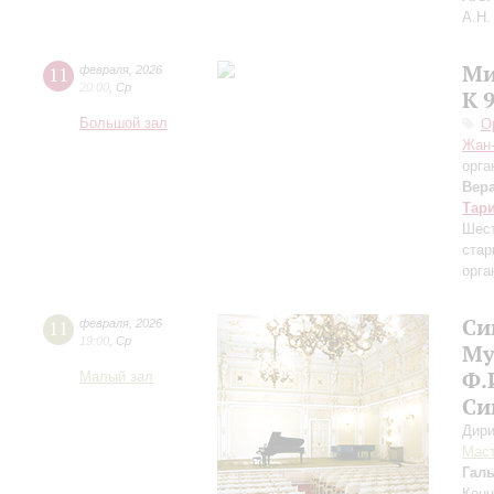
А.Н.
Ми
11
февраля
,
2026
20:00
,
Ср
К 
Большой зал
О
Жан-
орга
Вер
Тар
Шест
стар
орга
Си
11
февраля
,
2026
19:00
,
Ср
Му
Ф.
Малый зал
Си
Дири
Мас
Гал
Конц