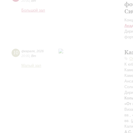
20:00
,
Вт
фо
Си
Большой зал
Конц
Ака
Дири
форт
Ка
10
февраля
,
2026
20:00
,
Вт
О
К юб
Малый зал
Каме
Каме
Анса
Соли
Дири
Коп
«От 
Виза
вв.,
вв. 
Кали
А.С.