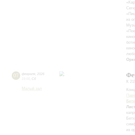
«Кар
Сеги
«Пиц
из о
Музы
«Пое
кино
боти
кин
любо
Орк
Фе
07
февраля
,
2026
19:00
,
Сб
К 21
Малый зал
Конц
Паве
Бет
Лис
капр
Бетх
симф
из о