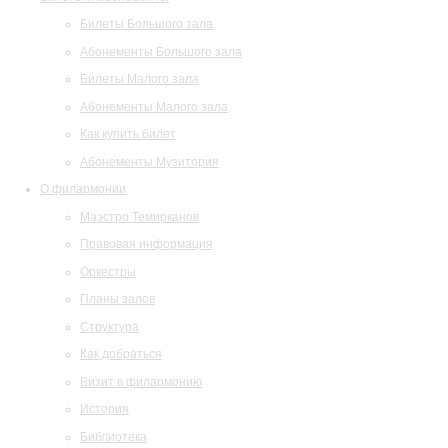
Билеты Большого зала
Абонементы Большого зала
Билеты Малого зала
Абонементы Малого зала
Как купить билет
Абонементы Музитория
О филармонии
Маэстро Темирканов
Правовая информация
Оркестры
Планы залов
Структура
Как добраться
Визит в филармонию
История
Библиотека