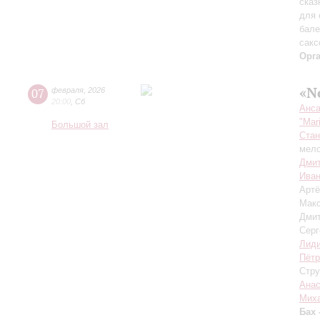
сказ
для 
бале
сакс
Орг
«N
07
февраля
,
2026
20:00
,
Сб
Анса
"Mar
Большой зал
Стан
мело
Дмит
Иван
Арт
Мак
Дми
Серг
Лиди
Пётр
Стру
Анас
Мих
Бах 