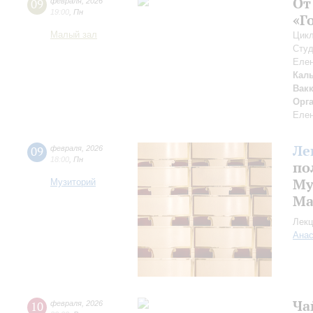
От
09
февраля
,
2026
19:00
,
Пн
«Г
Малый зал
Цикл
Студ
Елен
Кал
Вак
Орг
Елен
Ле
09
февраля
,
2026
18:00
,
Пн
по
Му
Музиторий
Ма
Лекц
Анас
Ча
10
февраля
,
2026