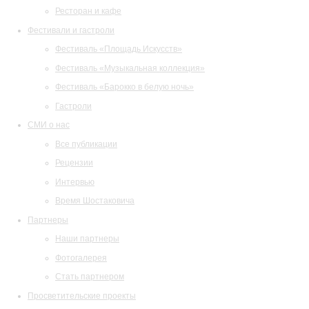
Ресторан и кафе
Фестивали и гастроли
Фестиваль «Площадь Искусств»
Фестиваль «Музыкальная коллекция»
Фестиваль «Барокко в белую ночь»
Гастроли
СМИ о нас
Все публикации
Рецензии
Интервью
Время Шостаковича
Партнеры
Наши партнеры
Фотогалерея
Стать партнером
Просветительские проекты