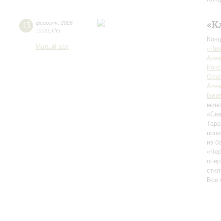
«К
13
февраля
,
2026
19:00
,
Пт
Конц
Малый зал
«Чиж
Алек
Конс
Оле
Але
Биз
мино
«Сва
Тара
прои
из б
«Чер
опер
стил
Все 