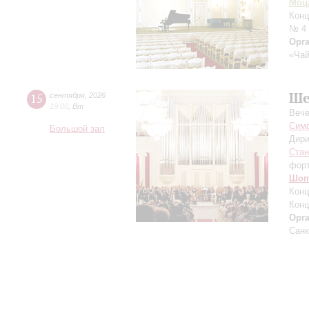
Моц
Конц
№ 4
Орг
«Чай
Ше
15
сентября
,
2026
19:00
,
Вт
Вече
Симф
Большой зал
Дири
Ста
фор
Шоп
Конц
Конц
Орг
Санк