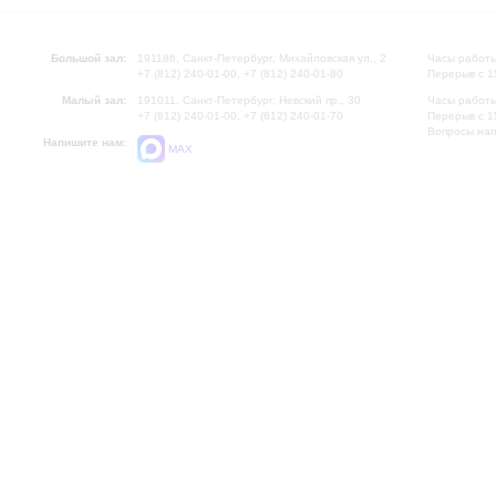
Большой зал:
191186, Санкт-Петербург, Михайловская ул., 2
Часы работы
+7 (812) 240-01-00, +7 (812) 240-01-80
Перерыв с 1
Малый зал:
191011, Санкт-Петербург, Невский пр., 30
Часы работы
+7 (812) 240-01-00, +7 (812) 240-01-70
Перерыв с 1
Вопросы на
Напишите нам:
MAX