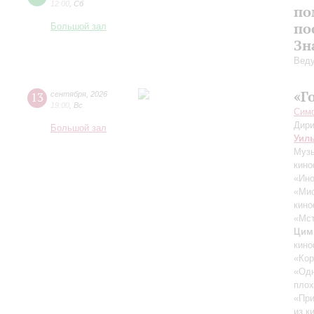
12:00
,
Сб
по
по
Большой зал
Зн
Вед
«Г
13
сентября
,
2026
19:00
,
Вс
Симф
Дири
Большой зал
Уил
Музы
кино
«Ино
«Ми
кино
«Мст
Цим
кино
«Кор
«Одн
плох
«При
из к