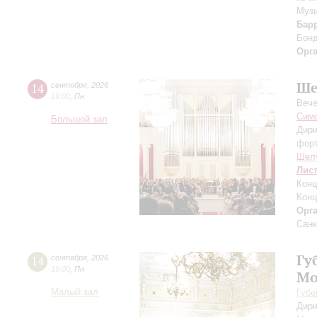
Музы
Бар
Бон
Орг
Ше
14
сентября
,
2026
19:00
,
Пн
Вече
Симф
Большой зал
Дири
фор
Шел
Лис
Конц
Конц
Орг
Санк
Гу
14
сентября
,
2026
19:00
,
Пн
Мо
Малый зал
Губе
Дири