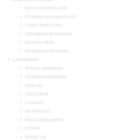
Билеты Большого зала
Абонементы Большого зала
Билеты Малого зала
Абонементы Малого зала
Как купить билет
Абонементы Музитория
О филармонии
Маэстро Темирканов
Правовая информация
Оркестры
Планы залов
Структура
Как добраться
Визит в филармонию
История
Библиотека