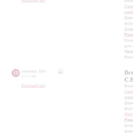
Большой зал
Вече
Санк
симф
Дири
фор
Алек
Рах
Конц
для 
Орг
Фила
Вс
10
сентября
,
2026
19:00
,
Чт
С.
Большой зал
Вече
Санк
симф
Дири
фор
Изот
Рах
(вто
форт