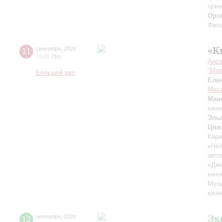
орке
Орг
Фила
«К
11
сентября
,
2026
16:00
,
Пт
Анса
"Mar
Большой зал
Еле
Миха
Ман
кино
Эль
Цим
Кари
«Чел
авто
«Дж
кино
Музы
кино
Эк
12
сентября
,
2026