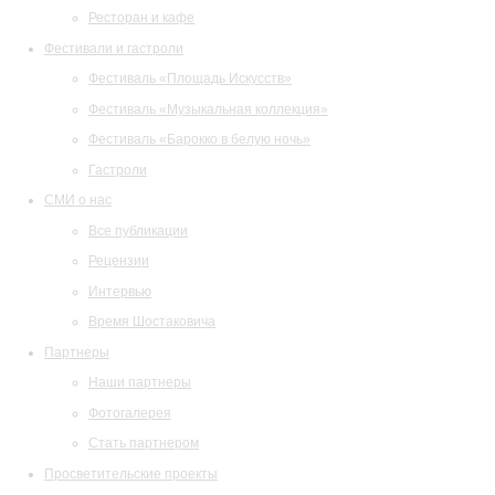
Ресторан и кафе
Фестивали и гастроли
Фестиваль «Площадь Искусств»
Фестиваль «Музыкальная коллекция»
Фестиваль «Барокко в белую ночь»
Гастроли
СМИ о нас
Все публикации
Рецензии
Интервью
Время Шостаковича
Партнеры
Наши партнеры
Фотогалерея
Стать партнером
Просветительские проекты