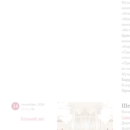
Музы
кино
«Ино
«Ми
кино
«Мст
Цим
кино
«Кор
«Одн
плох
«При
из к
Музы
Бар
Бон
Орг
Ше
14
сентября
,
2026
19:00
,
Пн
Вече
Симф
Большой зал
Дири
фор