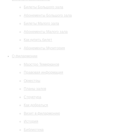
Билеты Большого зала
Абонементы Большого зала
Билеты Малого зала
Абонементы Малого зала
Как купить билет
Абонементы Музитория
О филармонии
Маэстро Темирканов
Правовая информация
Оркестры
Планы залов
Структура
Как добраться
Визит в филармонию
История
Библиотека