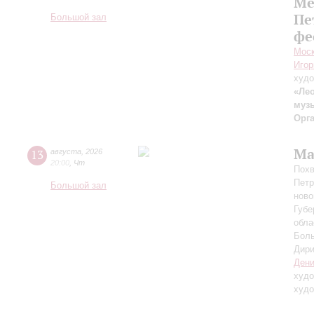
Ме
Пе
Большой зал
фе
Моск
Игор
худо
«Лео
муз
Орг
Ма
13
августа
,
2026
20:00
,
Чт
Похв
Петр
Большой зал
ново
Губе
обла
Боль
Дири
Дени
худо
худо