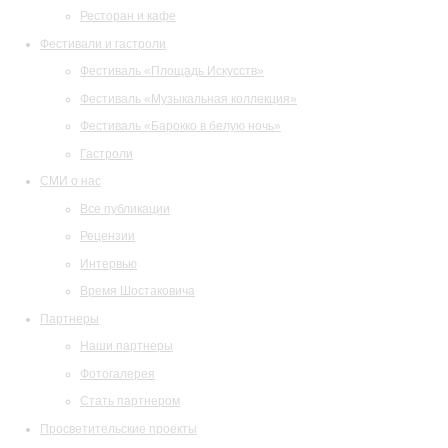
Ресторан и кафе
Фестивали и гастроли
Фестиваль «Площадь Искусств»
Фестиваль «Музыкальная коллекция»
Фестиваль «Барокко в белую ночь»
Гастроли
СМИ о нас
Все публикации
Рецензии
Интервью
Время Шостаковича
Партнеры
Наши партнеры
Фотогалерея
Стать партнером
Просветительские проекты