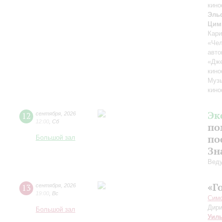
кино
Эль
Цим
Кари
«Чел
авто
«Дж
кино
Музы
кино
Эк
12
сентября
,
2026
12:00
,
Сб
по
по
Большой зал
Зн
Вед
«Г
13
сентября
,
2026
19:00
,
Вс
Симф
Дири
Большой зал
Уил