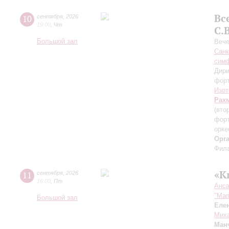
Вс
10
сентября
,
2026
19:00
,
Чт
С.
Большой зал
Вече
Санк
симф
Дири
фор
Изот
Рах
(вто
форт
орке
Орг
Фила
«К
11
сентября
,
2026
16:00
,
Пт
Анса
"Mar
Большой зал
Еле
Миха
Ман