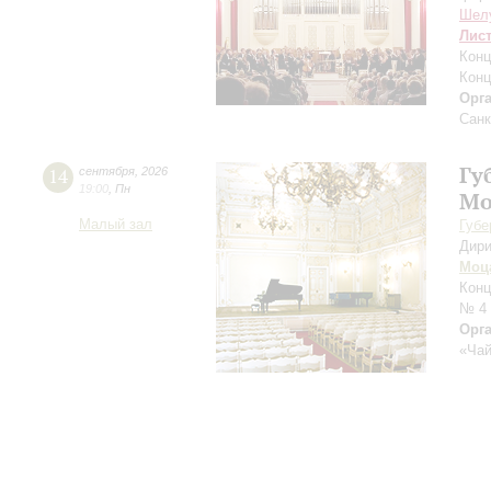
Шел
Лис
Конц
Конц
Орг
Санк
Гу
14
сентября
,
2026
19:00
,
Пн
Мо
Малый зал
Губе
Дири
Моц
Конц
№ 4
Орг
«Чай