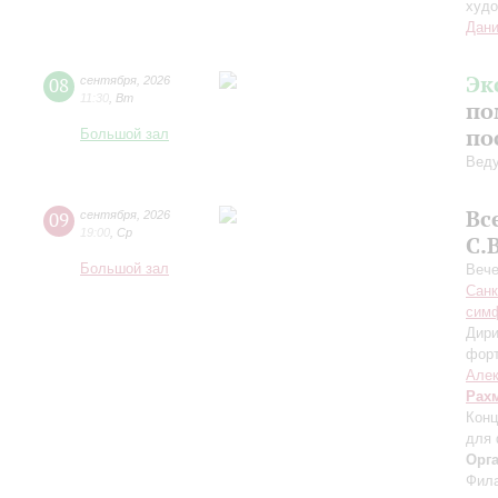
худо
Дани
Эк
08
сентября
,
2026
11:30
,
Вт
по
по
Большой зал
Вед
Вс
09
сентября
,
2026
19:00
,
Ср
С.
Большой зал
Вече
Санк
симф
Дири
фор
Алек
Рах
Конц
для 
Орг
Фила