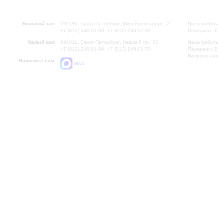
Большой зал:
191186, Санкт-Петербург, Михайловская ул., 2
Часы работы
+7 (812) 240-01-00, +7 (812) 240-01-80
Перерыв с 1
Малый зал:
191011, Санкт-Петербург, Невский пр., 30
Часы работы
+7 (812) 240-01-00, +7 (812) 240-01-70
Перерыв с 1
Вопросы на
Напишите нам:
MAX