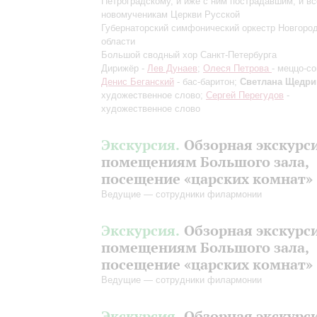
Петроградскому, и иже с ним пострадавшим, и в
новомученикам Церкви Русской
Губернаторский симфонический оркестр Новгоро
области
Большой сводный хор Санкт-Петербурга
Дирижёр -
Лев Дунаев
;
Олеся Петрова
- меццо-со
Денис Беганский
- бас-баритон;
Светлана Щедри
художественное слово;
Сергей Перегудов
-
художественное слово
Экскурсия.
Обзорная экскурс
помещениям Большого зала,
посещение «царских комнат»
Ведущие — сотрудники филармонии
Экскурсия.
Обзорная экскурс
помещениям Большого зала,
посещение «царских комнат»
Ведущие — сотрудники филармонии
Экскурсия.
Обзорная экскурс