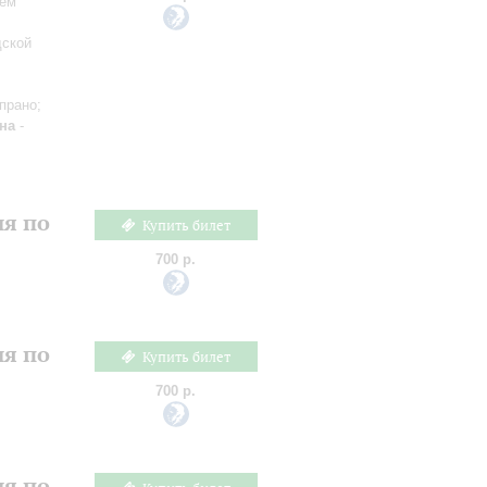
сем
дской
прано;
на
-
ия по
Купить билет
700 р.
ия по
Купить билет
700 р.
ия по