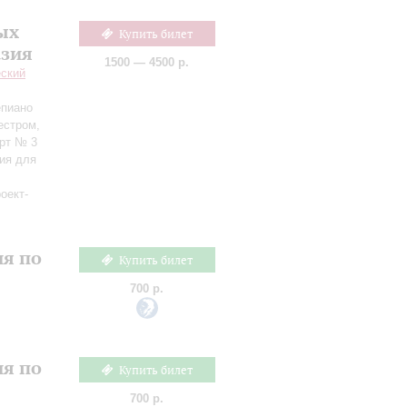
ых
Купить билет
азия
1500 — 4500 р.
еский
епиано
естром,
ерт № 3
ия для
оект-
ия по
Купить билет
700 р.
ия по
Купить билет
700 р.