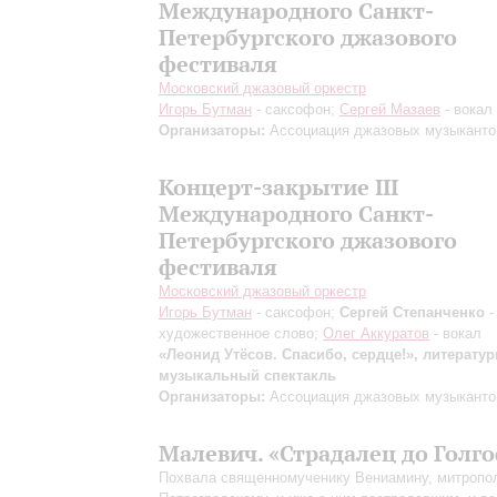
Международного Санкт-
Петербургского джазового
фестиваля
Московский джазовый оркестр
Игорь Бутман
- саксофон;
Сергей Мазаев
- вокал
Организаторы:
Ассоциация джазовых музыканто
Концерт-закрытие III
Международного Санкт-
Петербургского джазового
фестиваля
Московский джазовый оркестр
Игорь Бутман
- саксофон;
Сергей Степанченко
-
художественное слово;
Олег Аккуратов
- вокал
«Леонид Утёсов. Спасибо, сердце!», литератур
музыкальный спектакль
Организаторы:
Ассоциация джазовых музыканто
Малевич. «Страдалец до Голг
Похвала священномученику Вениамину, митропо