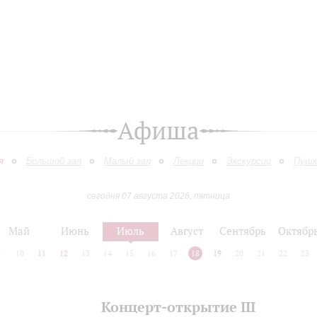
Афиша
я
Большой зал
Малый зал
Лекции
Экскурсии
Пушк
сегодня 07 августа 2026, пятница
Май
Июнь
Июль
Август
Сентябрь
Октябр
9
10
11
12
13
14
15
16
17
18
19
20
21
22
23
Концерт-открытие III