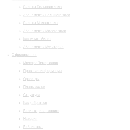
Билеты Большого зала
Абонементы Большого зала
Билеты Малого зала
Абонементы Малого зала
Как купить билет
Абонементы Музитория
О филармонии
Маэстро Темирканов
Правовая информация
Оркестры
Планы залов
Структура
Как добраться
Визит в филармонию
История
Библиотека