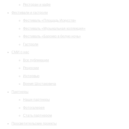
Ресторан и кафе
Фестивали и гастроли
Фестиваль «Площадь Искусств»
Фестиваль «Музыкальная коллекция»
Фестиваль «Барокко в белую ночь»
Гастроли
СМИ о нас
Все публикации
Рецензии
Интервью
Время Шостаковича
Партнеры
Наши партнеры
Фотогалерея
Стать партнером
Просветительские проекты