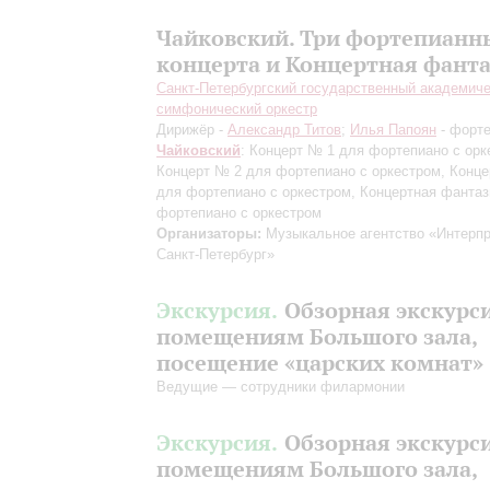
Чайковский. Три фортепианн
концерта и Концертная фант
Санкт-Петербургский государственный академич
симфонический оркестр
Дирижёр -
Александр Титов
;
Илья Папоян
- форт
Чайковский
: Концерт № 1 для фортепиано с орк
Концерт № 2 для фортепиано с оркестром, Конц
для фортепиано с оркестром, Концертная фантаз
фортепиано с оркестром
Организаторы:
Музыкальное агентство «Интерпр
Санкт-Петербург»
Экскурсия.
Обзорная экскурс
помещениям Большого зала,
посещение «царских комнат»
Ведущие — сотрудники филармонии
Экскурсия.
Обзорная экскурс
помещениям Большого зала,