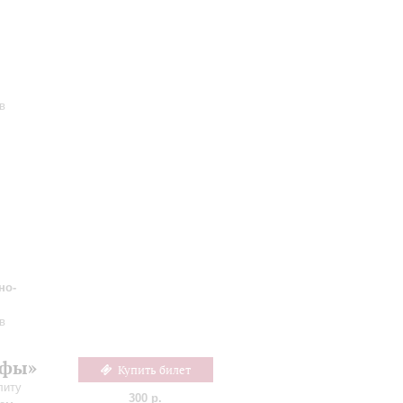
в
но-
в
офы»
Купить билет
литу
300 р.