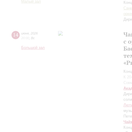
Малый зал
Конц
Санк
орке
Дири
Ча
14
июня
,
2026
20:00
,
Вс
с 
Ба
Большой зал
те
«Р
Конц
К 20
Совм
Ака
Дири
соли
Лют
муз
Пете
Чай
Конц