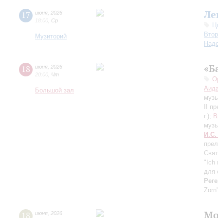
Ле
17
июня
,
2026
18:00
,
Ср
Ц
Втор
Музиторий
Над
«Б
18
июня
,
2026
20:00
,
Чт
О
Аида
Большой зал
музы
II п
г.);
В
музы
И.С.
прел
Свят
"Ich
для 
Реге
Zorn
Мо
18
июня
,
2026