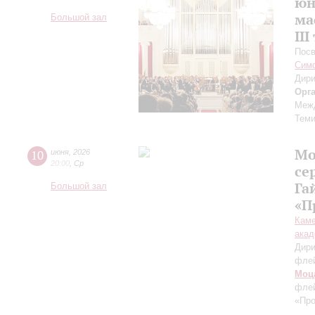
юн
ма
Большой зал
III
Посв
Симф
Дири
Орг
Межд
Теми
Мо
10
июня
,
2026
20:00
,
Ср
се
Га
Большой зал
«П
Каме
акад
Дири
фле
Моц
флей
«Пр