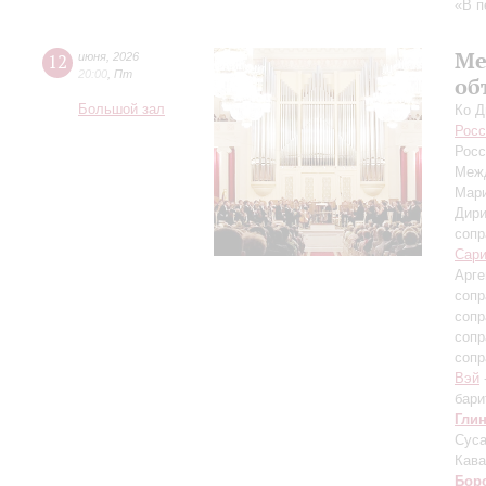
«В п
Ме
12
июня
,
2026
20:00
,
Пт
об
Большой зал
Ко Д
Росс
Росс
Межд
Мар
Дири
сопр
Сар
Арге
сопр
сопр
сопр
сопр
Вэй
бари
Гли
Суса
Кава
Бор