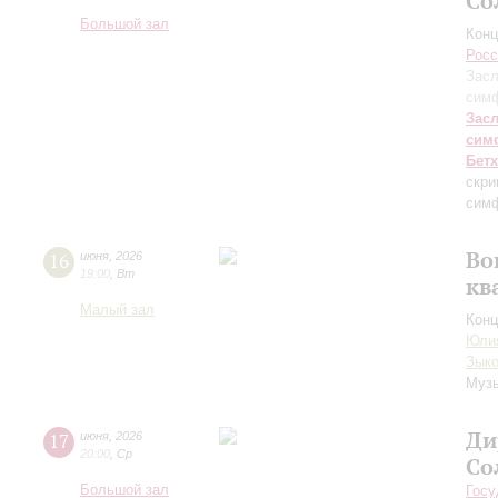
Со
Большой зал
Конц
Росс
Засл
симф
Зас
сим
Бет
скри
симф
Во
16
июня
,
2026
19:00
,
Вт
кв
Малый зал
Конц
Юли
Зык
Музы
Ди
17
июня
,
2026
20:00
,
Ср
Со
Большой зал
Госу