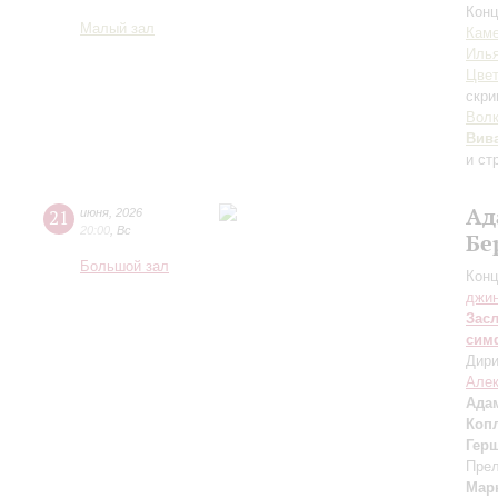
Конц
Малый зал
Каме
Иль
Цвет
скри
Вол
Вив
и ст
Ад
21
июня
,
2026
20:00
,
Вс
Бе
Большой зал
Конц
джи
Зас
сим
Дири
Але
Ада
Коп
Гер
Прел
Мар