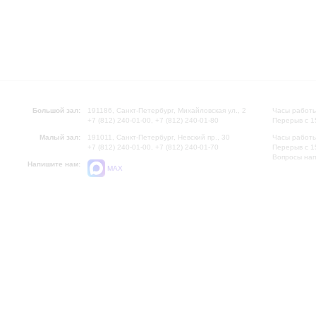
Большой зал:
191186, Санкт-Петербург, Михайловская ул., 2
Часы работы
+7 (812) 240-01-00, +7 (812) 240-01-80
Перерыв с 1
Малый зал:
191011, Санкт-Петербург, Невский пр., 30
Часы работы
+7 (812) 240-01-00, +7 (812) 240-01-70
Перерыв с 1
Вопросы на
Напишите нам:
MAX