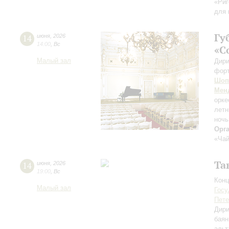
«Риг
для 
Гу
14
июня
,
2026
14:00
,
Вс
«С
Малый зал
Дири
фор
Шоп
Мен
орке
лет
ночь
Орг
«Чай
Та
14
июня
,
2026
19:00
,
Вс
Конц
Малый зал
Госу
Пете
Дири
баян
альт