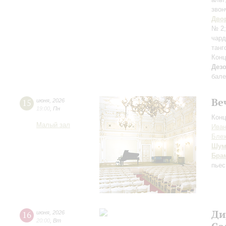
звон
Дво
№ 2
чар
танг
Конц
Дез
бале
Ве
15
июня
,
2026
19:00
,
Пн
Конц
Малый зал
Иван
Бле
Шум
Бра
пьес
Ди
16
июня
,
2026
20:00
,
Вт