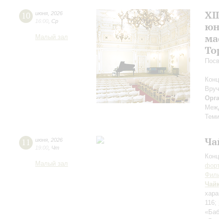
XI
10
июня
,
2026
16:00
,
Ср
юн
ма
Малый зал
То
Посв
Конц
Вруч
Орг
Межд
Теми
Ча
11
июня
,
2026
19:00
,
Чт
Конц
Малый зал
форт
Фили
Чай
хара
116;
«Баб