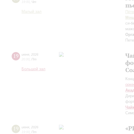
19:00
,
Чт
пь
Малый зал
Пётр
Моц
си-б
мажо
Орг
Пете
Ча
19
июня
,
2026
20:00
,
Пт
фо
Со
Большой зал
Конц
орке
Ака
Дири
фор
Чай
Сим
«P
19
июня
,
2026
19:00
,
Пт