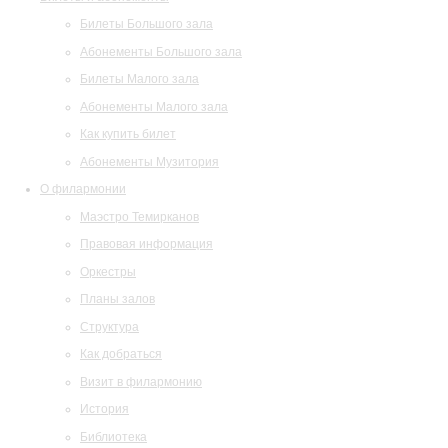
Билеты Большого зала
Абонементы Большого зала
Билеты Малого зала
Абонементы Малого зала
Как купить билет
Абонементы Музитория
О филармонии
Маэстро Темирканов
Правовая информация
Оркестры
Планы залов
Структура
Как добраться
Визит в филармонию
История
Библиотека