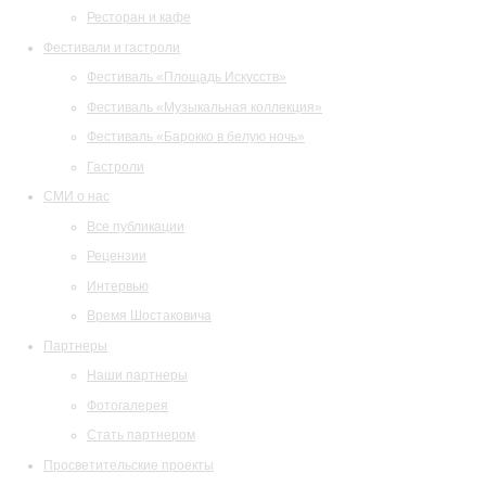
Ресторан и кафе
Фестивали и гастроли
Фестиваль «Площадь Искусств»
Фестиваль «Музыкальная коллекция»
Фестиваль «Барокко в белую ночь»
Гастроли
СМИ о нас
Все публикации
Рецензии
Интервью
Время Шостаковича
Партнеры
Наши партнеры
Фотогалерея
Стать партнером
Просветительские проекты