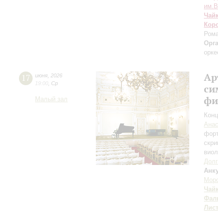
им.В
Чай
Кор
Рома
Орг
орке
Ар
17
июня
,
2026
19:00
,
Ср
си
фи
Малый зал
Конц
Анас
фор
скри
вио
Долг
Анк
Мор
Чай
Фал
Лис