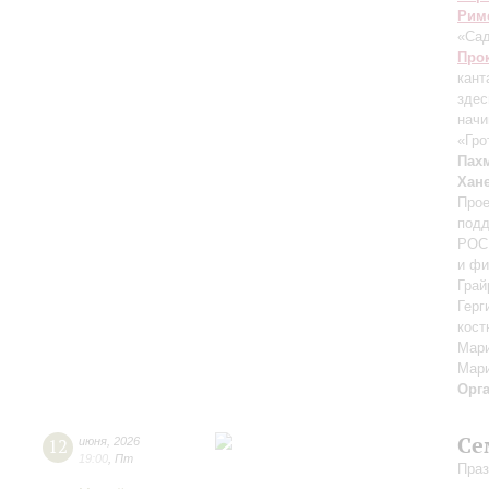
Рим
«Са
Про
кант
здес
начи
«Гро
Пах
Хан
Прое
подд
РОСК
и фи
Грай
Герг
кост
Мари
Мари
Орг
Се
12
июня
,
2026
19:00
,
Пт
Праз