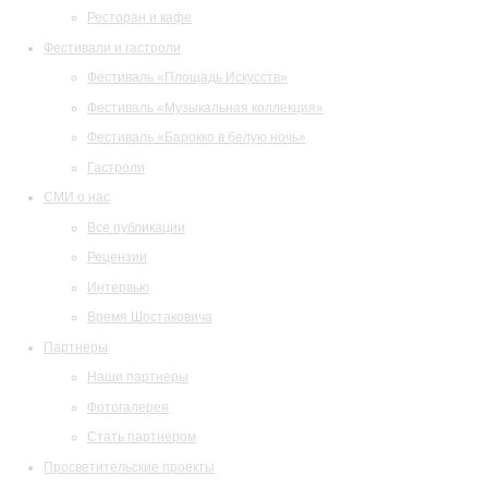
Ресторан и кафе
Фестивали и гастроли
Фестиваль «Площадь Искусств»
Фестиваль «Музыкальная коллекция»
Фестиваль «Барокко в белую ночь»
Гастроли
СМИ о нас
Все публикации
Рецензии
Интервью
Время Шостаковича
Партнеры
Наши партнеры
Фотогалерея
Стать партнером
Просветительские проекты