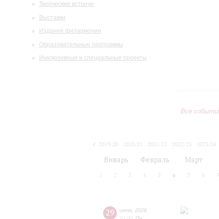
Творческие встречи
Выставки
Издания филармонии
Образовательные программы
Инклюзивные и специальные проекты
Все событи
2019/20
2020/21
2021/22
2022/23
2023/24
2024/25
2025/26
2026/27
Январь
Февраль
Март
1
2
3
4
5
6
7
8
29
июня
,
2026
20:00
,
Пн