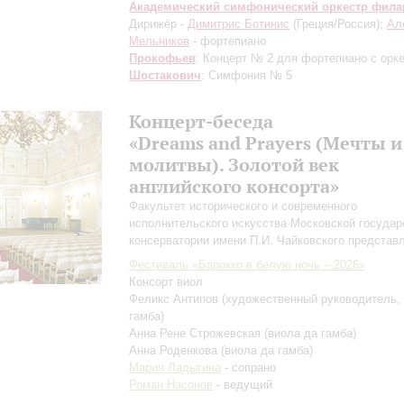
Академический симфонический оркестр фил
Дирижёр -
Димитрис Ботинис
(Греция/Россия);
Ал
Мельников
- фортепиано
Прокофьев
: Концерт № 2 для фортепиано с орк
Шостакович
: Симфония № 5
Концерт-беседа
«Dreams and Prayers (Мечты и
молитвы). Золотой век
английского консорта»
Факультет исторического и современного
исполнительского искусства Московской государ
консерватории имени П.И. Чайковского представ
Фестиваль «Барокко в белую ночь – 2026»
Консорт виол
Феликс Антипов
(художественный руководитель,
гамба)
Анна Рене Строжевская
(виола да гамба)
Анна Роденкова
(виола да гамба)
Мария Ладыгина
- сопрано
Роман Насонов
- ведущий