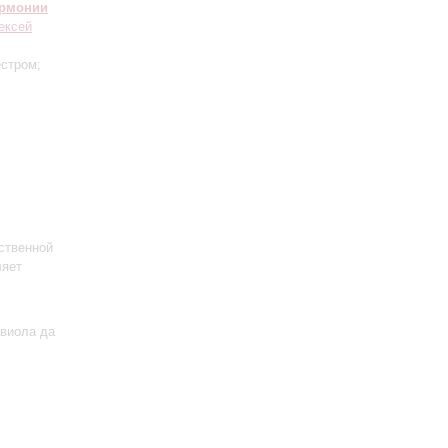
армонии
ексей
естром;
ственной
ляет
 виола да