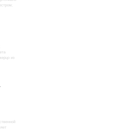
естром;
;
ета
Скерцо из
.
ственной
ляет