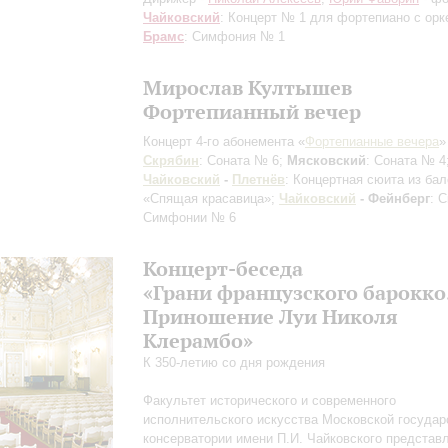
Чайковский
: Концерт № 1 для фортепиано с орк
Брамс
: Симфония № 1
Мирослав Култышев
Фортепианный вечер
Концерт 4-го абонемента «
Фортепианные вечера
»
Скрябин
: Соната № 6;
Мясковский
: Соната № 4
Чайковский
-
Плетнёв
: Концертная сюита из бал
«Спящая красавица»;
Чайковский
- Фейнберг
: 
Симфонии № 6
Концерт-беседа
«Грани французского барокко
Приношение Луи Николя
Клерамбо»
К 350-летию со дня рождения
Факультет исторического и современного
исполнительского искусства Московской государ
консерватории имени П.И. Чайковского представ