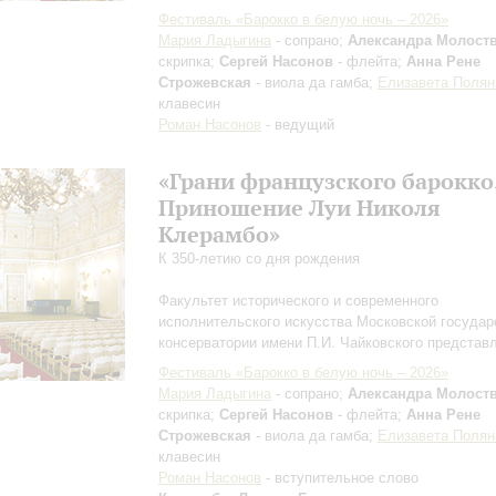
Фестиваль «Барокко в белую ночь – 2026»
Мария Ладыгина
- сопрано;
Александра Молост
скрипка;
Сергей Насонов
- флейта;
Анна Рене
Строжевская
- виола да гамба;
Елизавета Полян
клавесин
Роман Насонов
- ведущий
«Грани французского барокко
Приношение Луи Николя
Клерамбо»
К 350-летию со дня рождения
Факультет исторического и современного
исполнительского искусства Московской государ
консерватории имени П.И. Чайковского представ
Фестиваль «Барокко в белую ночь – 2026»
Мария Ладыгина
- сопрано;
Александра Молост
скрипка;
Сергей Насонов
- флейта;
Анна Рене
Строжевская
- виола да гамба;
Елизавета Полян
клавесин
Роман Насонов
- вступительное слово