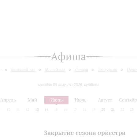
Афиша
я
Большой зал
Малый зал
Лекции
Экскурсии
Пушк
сегодня 08 августа 2026, суббота
Апрель
Май
Июнь
Июль
Август
Сентябр
9
10
11
12
13
14
15
16
17
18
19
20
21
22
23
Закрытие сезона оркестра