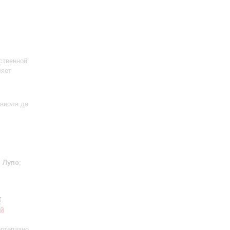
ственной
ляет
 виола да
;
Лупо
;
и
ий
ртепиано