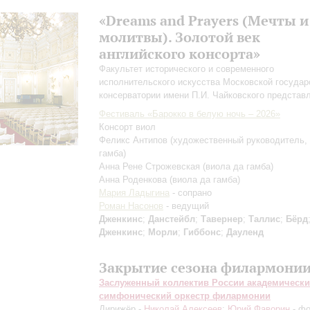
«Dreams and Prayers (Мечты и
молитвы). Золотой век
английского консорта»
Факультет исторического и современного
исполнительского искусства Московской государ
консерватории имени П.И. Чайковского представ
Фестиваль «Барокко в белую ночь – 2026»
Консорт виол
Феликс Антипов
(художественный руководитель,
гамба)
Анна Рене Строжевская
(виола да гамба)
Анна Роденкова
(виола да гамба)
Мария Ладыгина
- сопрано
Роман Насонов
- ведущий
Дженкинс
;
Данстейбл
;
Тавернер
;
Таллис
;
Бёрд
Дженкинс
;
Морли
;
Гиббонс
;
Дауленд
Закрытие сезона филармони
Заслуженный коллектив России академическ
симфонический оркестр филармонии
Дирижёр -
Николай Алексеев
;
Юрий Фаворин
- фо