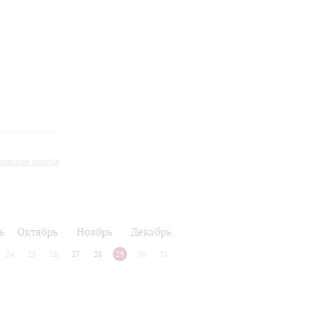
инская карта
ь
Октябрь
Ноябрь
Декабрь
24
25
26
27
28
29
30
31