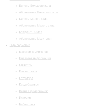
Билеты Большого зала
Абонементы Большого зала
Билеты Малого зала
Абонементы Малого зала
Как купить билет
Абонементы Музитория
О филармонии
Маэстро Темирканов
Правовая информация
Оркестры
Планы залов
Структура
Как добраться
Визит в филармонию
История
Библиотека