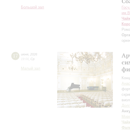
Со
Большой зал
Госу
им.В
Чай
Кор
Рома
Орг
орке
Ар
17
июня
,
2026
19:00
,
Ср
си
фи
Малый зал
Конц
Анас
фор
скри
вио
Долг
Анк
Мор
Чай
Фал