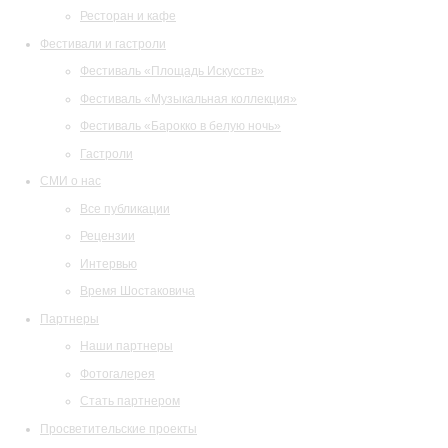
Ресторан и кафе
Фестивали и гастроли
Фестиваль «Площадь Искусств»
Фестиваль «Музыкальная коллекция»
Фестиваль «Барокко в белую ночь»
Гастроли
СМИ о нас
Все публикации
Рецензии
Интервью
Время Шостаковича
Партнеры
Наши партнеры
Фотогалерея
Стать партнером
Просветительские проекты