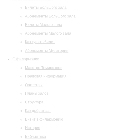
Билеты Большого зала
Абонементы Большого зала
Билеты Малого зала
Абонементы Малого зала
Как купить билет
Абонементы Музитория
О филармонии
Маэстро Темирканов
Правовая информация
Оркестры
Планы залов
Структура
Как добраться
Визит в филармонию
История
Библиотека