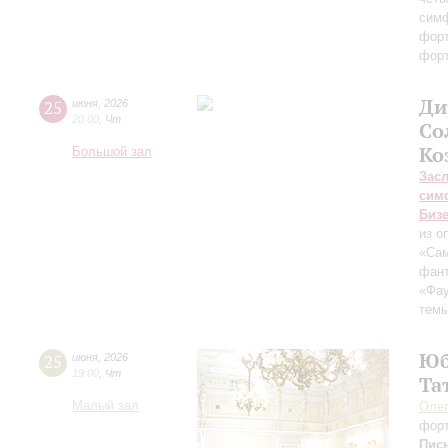
сим
форт
фор
Ди
25
июня
,
2026
20:00
,
Чт
Со
Ко
Большой зал
Зас
сим
Биз
из о
«Сам
фант
«Фа
темы
Юб
25
июня
,
2026
19:00
,
Чт
Та
Малый зал
Оле
фор
Пис