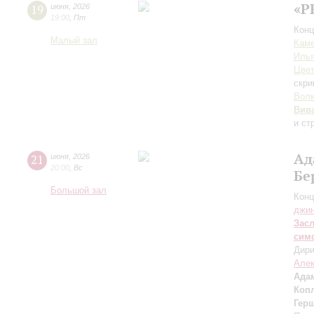
«P
19
июня
,
2026
19:00
,
Пт
Конц
Малый зал
Каме
Иль
Цвет
скри
Вол
Вив
и ст
Ад
21
июня
,
2026
20:00
,
Вс
Бе
Большой зал
Конц
джи
Зас
сим
Дири
Але
Ада
Коп
Гер