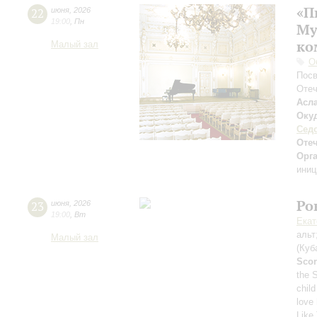
«П
22
июня
,
2026
19:00
,
Пн
Му
ко
Малый зал
О
Посв
Отеч
Асл
Оку
Сед
Отеч
Орг
иниц
Ро
23
июня
,
2026
19:00
,
Вт
Екат
альт
Малый зал
(Куб
Scor
the 
child
love
Like 