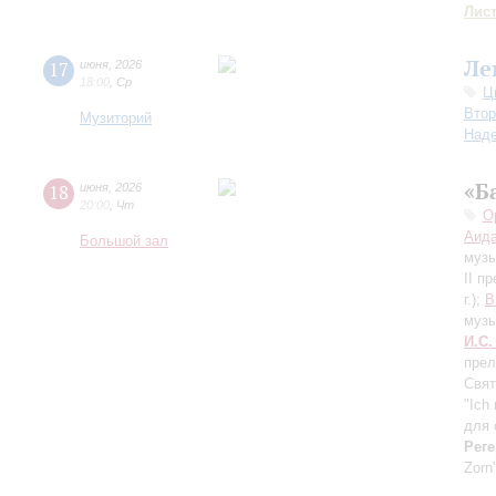
Лис
Ле
17
июня
,
2026
18:00
,
Ср
Ц
Втор
Музиторий
Над
«Б
18
июня
,
2026
20:00
,
Чт
О
Аида
Большой зал
музы
II п
г.);
В
музы
И.С.
прел
Свят
"Ich
для 
Реге
Zorn