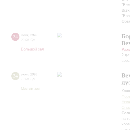
"Bre
Bizk
"Boh
Орг
Бо
24
июня
,
2026
20:00
,
Ср
Ве
Большой зал
Рах
2 дл
верс
Ве
24
июня
,
2026
19:00
,
Ср
ду
Малый зал
Конц
Форт
Ника
Оле
Сол
на т
хоре
четы