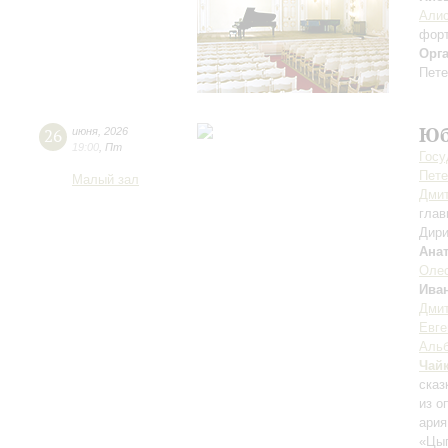
Алис
фор
Орг
Пете
Юб
26
июня
,
2026
19:00
,
Пт
Госу
Пете
Малый зал
Дмит
глав
Дири
Ана
Оле
Ива
Дмит
Евге
Альб
Чай
сказ
из о
ария
«Цыг