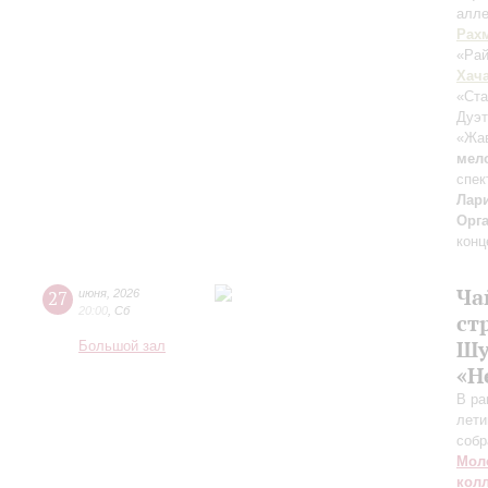
алле
Рах
«Рай
Хач
«Ста
Дуэт
«Жа
мел
спек
Лар
Орг
конц
Ча
27
июня
,
2026
20:00
,
Сб
ст
Шу
Большой зал
«Н
В ра
лети
собр
Мол
кол