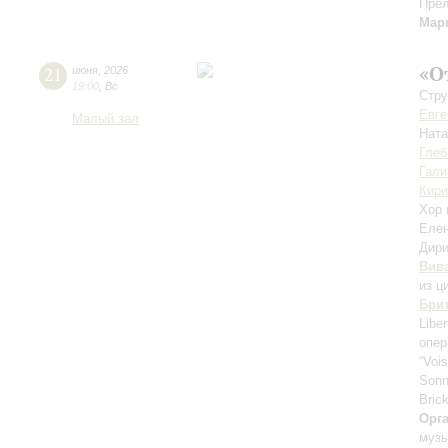
Прел
Мар
«О
21
июня
,
2026
19:00
,
Вс
Стру
Евге
Малый зал
Нат
Глеб
Гали
Кири
Хор 
Еле
Дири
Вив
из ц
Бри
Libe
опер
“Voi
Son
Brick
Орг
музы