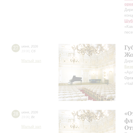
орк
Дири
конц
Шуб
«Кам
песе
Гу
27
июня
,
2026
19:00
,
Сб
Жо
Малый зал
Дири
Биз
«Арл
Орг
«Чай
«О
28
июня
,
2026
19:00
,
Вс
фл
От
Малый зал