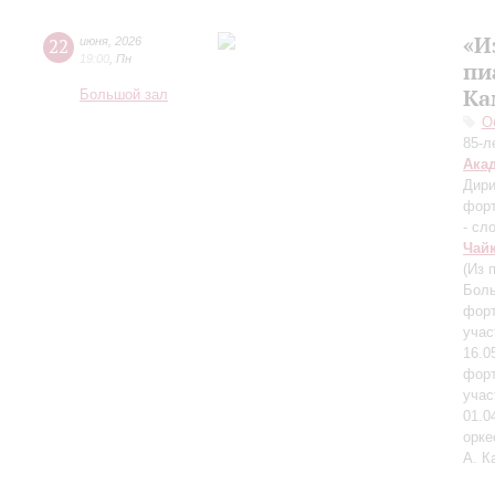
«И
22
июня
,
2026
19:00
,
Пн
пи
Ка
Большой зал
О
85-л
Ака
Дири
фор
- сл
Чай
(Из 
Боль
форт
учас
16.0
форт
учас
01.0
орк
А. К