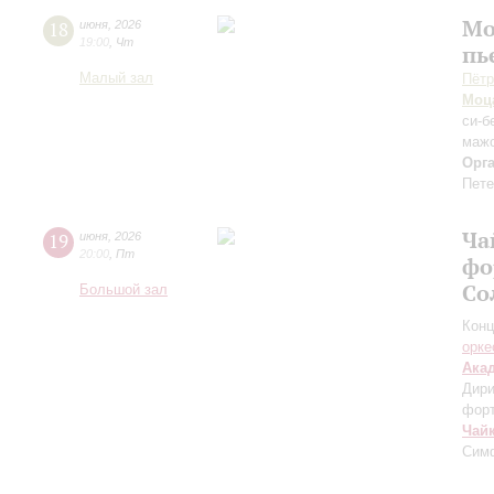
Мо
18
июня
,
2026
19:00
,
Чт
пь
Малый зал
Пётр
Моц
си-б
мажо
Орг
Пете
Ча
19
июня
,
2026
20:00
,
Пт
фо
Со
Большой зал
Конц
орке
Ака
Дири
фор
Чай
Сим