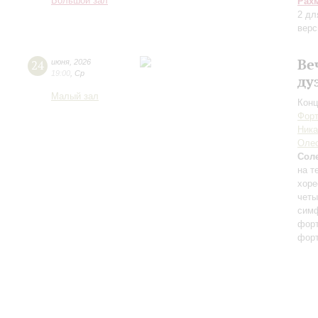
Большой зал
Рах
2 дл
верс
Ве
24
июня
,
2026
19:00
,
Ср
ду
Малый зал
Конц
Форт
Ника
Оле
Сол
на т
хоре
четы
сим
форт
фор