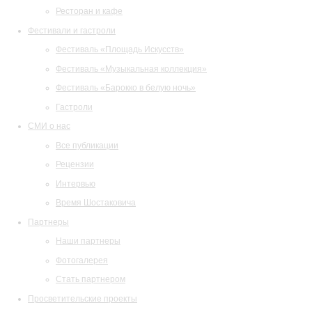
Ресторан и кафе
Фестивали и гастроли
Фестиваль «Площадь Искусств»
Фестиваль «Музыкальная коллекция»
Фестиваль «Барокко в белую ночь»
Гастроли
СМИ о нас
Все публикации
Рецензии
Интервью
Время Шостаковича
Партнеры
Наши партнеры
Фотогалерея
Стать партнером
Просветительские проекты