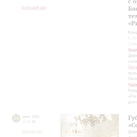
с 
Ба
Большой зал
те
«Р
Конц
К 20
Совм
Ака
Дири
соли
Лют
муз
Пете
Чай
Конц
«Риг
для 
Гу
14
июня
,
2026
14:00
,
Вс
«С
Малый зал
Дири