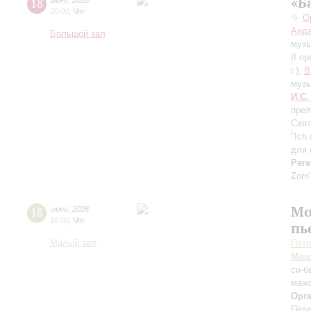
«Б
18
июня
,
2026
20:00
,
Чт
О
Аида
Большой зал
музы
II п
г.);
В
музы
И.С.
прел
Свят
"Ich
для 
Реге
Zorn
Мо
18
июня
,
2026
19:00
,
Чт
пь
Малый зал
Пётр
Моц
си-б
мажо
Орг
Пете