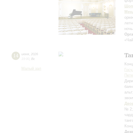
фор
Шоп
Мен
орке
лет
ночь
Орг
«Чай
Та
14
июня
,
2026
19:00
,
Вс
Конц
Малый зал
Госу
Пете
Дири
баян
альт
звон
Дво
№ 2
чар
танг
Конц
Дез