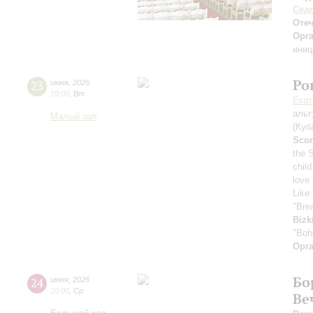
Сед
Отеч
Орг
иниц
Ро
23
июня
,
2026
19:00
,
Вт
Екат
альт
Малый зал
(Куб
Scor
the 
child
love
Like 
"Bre
Bizk
"Boh
Орг
Бо
24
июня
,
2026
20:00
,
Ср
Ве