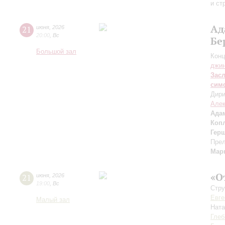
и ст
Ад
21
июня
,
2026
20:00
,
Вс
Бе
Большой зал
Конц
джи
Зас
сим
Дири
Але
Ада
Коп
Гер
Прел
Мар
«О
21
июня
,
2026
19:00
,
Вс
Стру
Евге
Малый зал
Нат
Глеб