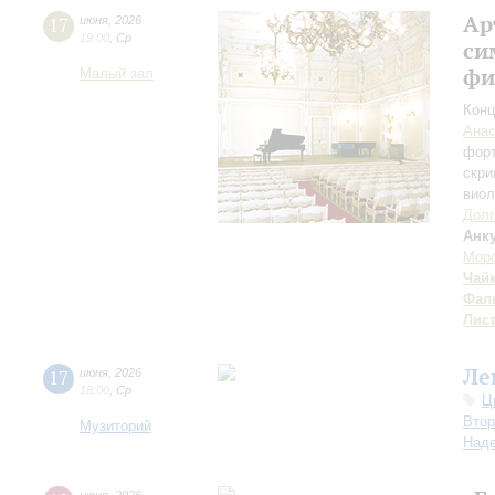
Ар
17
июня
,
2026
19:00
,
Ср
си
фи
Малый зал
Конц
Анас
фор
скри
вио
Долг
Анк
Мор
Чай
Фал
Лис
Ле
17
июня
,
2026
18:00
,
Ср
Ц
Втор
Музиторий
Над