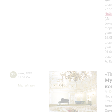
фор
- сл
Чай
(Из 
Боль
форт
учас
16.0
форт
учас
01.0
орк
А. К
«П
22
июня
,
2026
19:00
,
Пн
Му
ко
Малый зал
О
Посв
Отеч
Асл
Оку