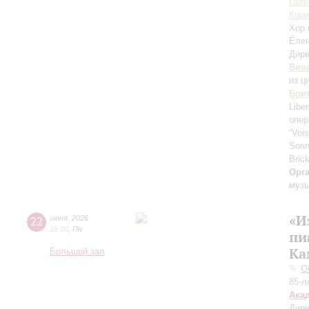
Гали
Кири
Хор 
Еле
Дири
Вив
из ц
Бри
Libe
опер
“Voi
Son
Brick
Орг
музы
«И
22
июня
,
2026
19:00
,
Пн
пи
Ка
Большой зал
О
85-л
Ака
Дири