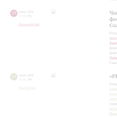
Ча
19
июня
,
2026
20:00
,
Пт
фо
Со
Большой зал
Конц
орке
Ака
Дири
фор
Чай
Сим
«P
19
июня
,
2026
19:00
,
Пт
Конц
Малый зал
Каме
Иль
Цвет
скри
Вол
Вив