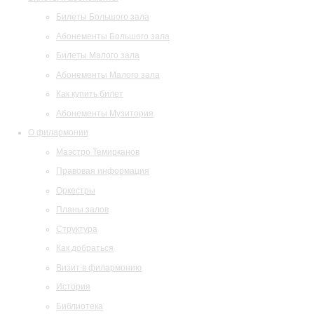
Билеты Большого зала
Абонементы Большого зала
Билеты Малого зала
Абонементы Малого зала
Как купить билет
Абонементы Музитория
О филармонии
Маэстро Темирканов
Правовая информация
Оркестры
Планы залов
Структура
Как добраться
Визит в филармонию
История
Библиотека