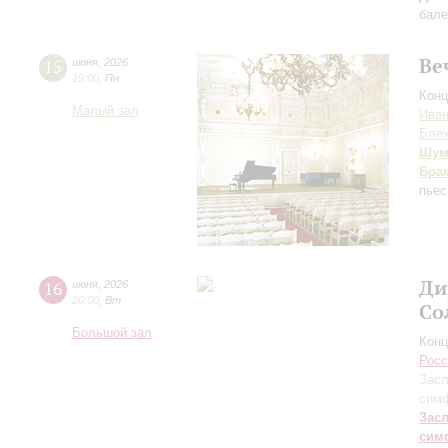
бале
Ве
15
июня
,
2026
19:00
,
Пн
Конц
Малый зал
Иван
Бле
Шум
Бра
пьес
Ди
16
июня
,
2026
20:00
,
Вт
Со
Большой зал
Конц
Росс
Засл
симф
Зас
сим