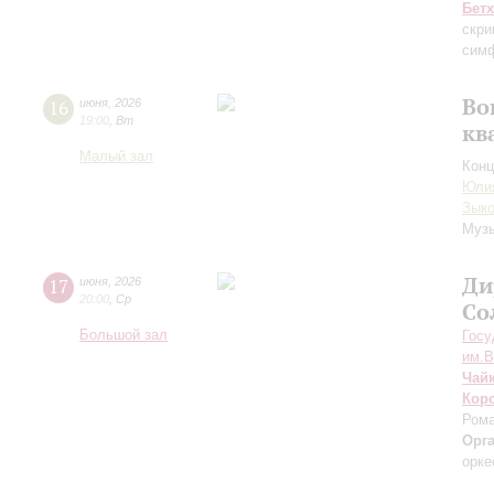
Бет
скри
симф
Во
16
июня
,
2026
19:00
,
Вт
кв
Малый зал
Конц
Юли
Зык
Музы
Ди
17
июня
,
2026
20:00
,
Ср
Со
Большой зал
Госу
им.В
Чай
Кор
Рома
Орг
орке