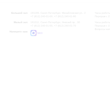
Большой зал:
191186, Санкт-Петербург, Михайловская ул., 2
Часы работы
+7 (812) 240-01-00, +7 (812) 240-01-80
Перерыв с 1
Малый зал:
191011, Санкт-Петербург, Невский пр., 30
Часы работы
+7 (812) 240-01-00, +7 (812) 240-01-70
Перерыв с 1
Вопросы на
Напишите нам:
MAX