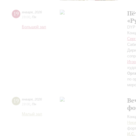
Пё
19
января
,
2026
19:00
,
Пн
«Р
Большой зал
DYP 
Конц
Серг
Саб
Дири
сопр
Игор
худо
Орг
по о
меро
Ве
19
января
,
2026
19:00
,
Пн
фо
Малый зал
Конц
Ники
фор
И.С.