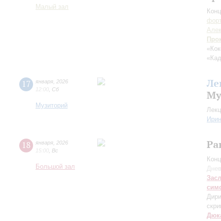
Малый зал
Конц
форт
Алек
Про
«Кок
«Кад
Ле
17
января
,
2026
12:00
,
Сб
Му
Музиторий
Лекц
Ирин
Ра
18
января
,
2026
15:00
,
Вс
Конц
Большой зал
Днев
Зас
сим
Дири
скри
Дюк