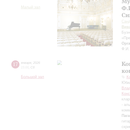
Му
Ф.
Малый зал
Си
Сан
Вив
Буэн
«Пре
Орг
Ф.И.
Ко
17
января
,
2026
15:00
,
Сб
ко
Большой зал
К
Юбил
Влад
Конс
клар
- ал
комм
Паг
гита
скри