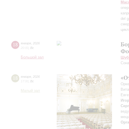
Мас
опер
капр
del 
смер
цикл
Бо
18
января
,
2026
20:00
,
Вс
Фо
Большой зал
Шуб
Сона
«О
18
января
,
2026
17:00
,
Вс
Орке
Вит
Малый зал
Евге
Иго
Сер
вед
мецц
Орг