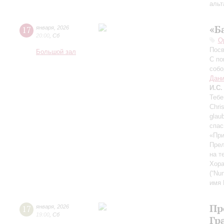
альт
«Б
17
января
,
2026
20:00
,
Сб
О
Посв
Большой зал
С по
собо
Дани
И.С.
Тебе
Chri
glau
спас
«При
Прел
на т
Хора
(“Nu
имя
Пр
17
января
,
2026
19:00
,
Сб
Гр