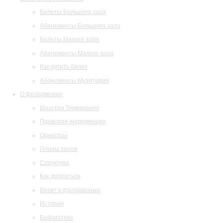
Билеты Большого зала
Абонементы Большого зала
Билеты Малого зала
Абонементы Малого зала
Как купить билет
Абонементы Музитория
О филармонии
Маэстро Темирканов
Правовая информация
Оркестры
Планы залов
Структура
Как добраться
Визит в филармонию
История
Библиотека