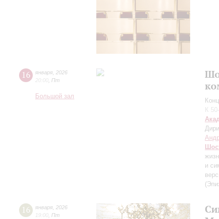
Шо
16
января
,
2026
20:00
,
Пт
ко
Большой зал
Конц
К 50
Ака
Дири
Андр
Шос
жизн
и си
верс
(Эпи
Си
16
января
,
2026
19:00
,
Пт