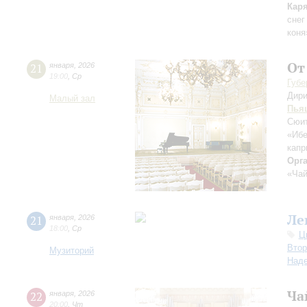
Кар
снег
коня
От
21
января
,
2026
19:00
,
Ср
Губе
Дири
Малый зал
Пья
Сюит
«Иб
капр
Орг
«Чай
Ле
21
января
,
2026
18:00
,
Ср
Ц
Втор
Музиторий
Над
Ча
22
января
,
2026
20:00
,
Чт