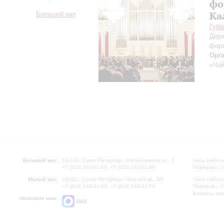
фо
Ка
Большой зал
Губе
Дири
фор
Орг
«Чай
Большой зал:
191186, Санкт-Петербург, Михайловская ул., 2
Часы работы
+7 (812) 240-01-00, +7 (812) 240-01-80
Перерыв с 1
Малый зал:
191011, Санкт-Петербург, Невский пр., 30
Часы работы
+7 (812) 240-01-00, +7 (812) 240-01-70
Перерыв с 1
Вопросы на
Напишите нам:
MAX