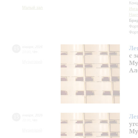
Конц
Малый зал
Инга
Наил
Бри
Форт
Форт
Ле
15
января
,
2026
18:00
,
Чт
с 
Му
Музиторий
Ал
Ле
15
января
,
2026
18:00
,
Чт
уг
Му
Музиторий