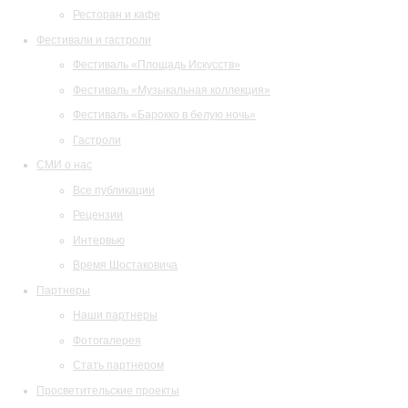
Ресторан и кафе
Фестивали и гастроли
Фестиваль «Площадь Искусств»
Фестиваль «Музыкальная коллекция»
Фестиваль «Барокко в белую ночь»
Гастроли
СМИ о нас
Все публикации
Рецензии
Интервью
Время Шостаковича
Партнеры
Наши партнеры
Фотогалерея
Стать партнером
Просветительские проекты