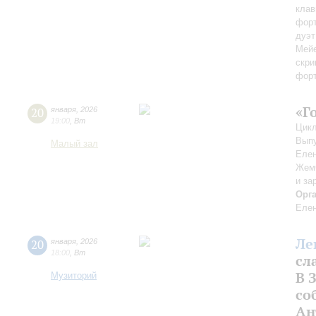
клав
фор
дуэт
Мейе
скри
форт
«Г
20
января
,
2026
19:00
,
Вт
Цикл
Выпу
Малый зал
Елен
Жемч
и за
Орг
Елен
Ле
20
января
,
2026
18:00
,
Вт
сл
В 
Музиторий
со
Ан