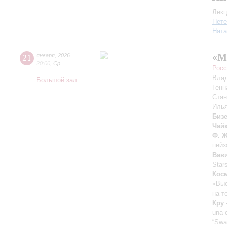
Лекц
Пете
Ната
«М
21
января
,
2026
20:00
,
Ср
Росс
Вла
Большой зал
Генн
Ста
Иль
Бизе
Чай
Ф. 
пейз
Вав
Star
Кос
«Выс
на т
Кру 
una 
“Swa