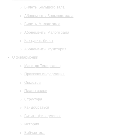
Билеты Большого зала
Абонементы Большого зала
Билеты Малого зала
Абонементы Малого зала
Как купить билет
Абонементы Музитория
О филармонии
Маэстро Темирканов
Правовая информация
Оркестры
Планы залов
Структура
Как добраться
Визит в филармонию
История
Библиотека