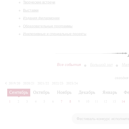
Творческие встречи
Выставки
Издания филармонии
Образовательные программы
Инклюзивные и специальные проекты
Все события
Большой зал
Мал
сегодня
2019/20
2020/21
2021/22
2022/23
2023/24
2024/25
2025/26
2026/27
Сентябрь
Октябрь
Ноябрь
Декабрь
Январь
Фе
1
2
3
4
5
6
7
8
9
10
11
12
13
14
Фестиваль-конкурс исполнит