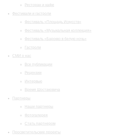
Ресторан и кафе
Фестивали и гастроли
Фестиваль «Площадь Искусств»
Фестиваль «Музыкальная коллекция»
Фестиваль «Барокко в белую ночь»
Гастроли
СМИ о нас
Все публикации
Рецензии
Интервью
Время Шостаковича
Партнеры
Наши партнеры
Фотогалерея
Стать партнером
Просветительские проекты