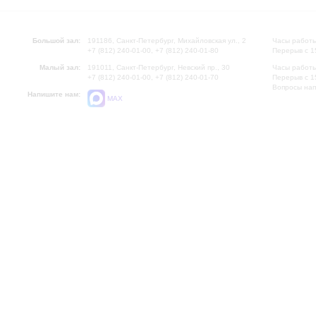
Большой зал:
191186, Санкт-Петербург, Михайловская ул., 2
Часы работы
+7 (812) 240-01-00, +7 (812) 240-01-80
Перерыв с 1
Малый зал:
191011, Санкт-Петербург, Невский пр., 30
Часы работы
+7 (812) 240-01-00, +7 (812) 240-01-70
Перерыв с 1
Вопросы на
Напишите нам:
MAX