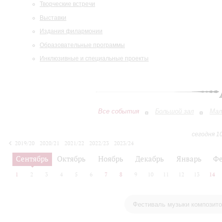
Творческие встречи
Выставки
Издания филармонии
Образовательные программы
Инклюзивные и специальные проекты
Все события
Большой зал
Мал
сегодня 1
2019/20
2020/21
2021/22
2022/23
2023/24
2024/25
2025/26
2026/27
Сентябрь
Октябрь
Ноябрь
Декабрь
Январь
Фе
1
2
3
4
5
6
7
8
9
10
11
12
13
14
Фестиваль музыки композито