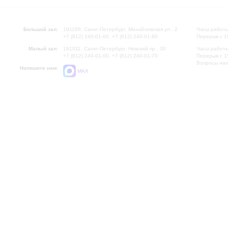
Большой зал:
191186, Санкт-Петербург, Михайловская ул., 2
Часы работы
+7 (812) 240-01-00, +7 (812) 240-01-80
Перерыв с 1
Малый зал:
191011, Санкт-Петербург, Невский пр., 30
Часы работы
+7 (812) 240-01-00, +7 (812) 240-01-70
Перерыв с 1
Вопросы на
Напишите нам:
MAX