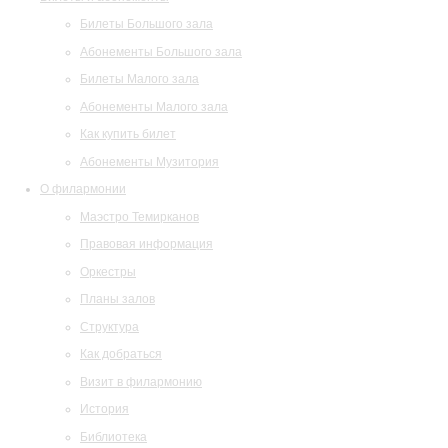
Билеты Большого зала
Абонементы Большого зала
Билеты Малого зала
Абонементы Малого зала
Как купить билет
Абонементы Музитория
О филармонии
Маэстро Темирканов
Правовая информация
Оркестры
Планы залов
Структура
Как добраться
Визит в филармонию
История
Библиотека