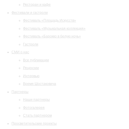
Ресторан и кафе
Фестивали и гастроли
Фестиваль «Площадь Искусств»
Фестиваль «Музыкальная коллекция»
Фестиваль «Барокко в белую ночь»
Гастроли
СМИ о нас
Все публикации
Рецензии
Интервью
Время Шостаковича
Партнеры
Наши партнеры
Фотогалерея
Стать партнером
Просветительские проекты