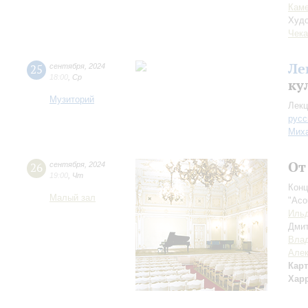
Каме
Худо
Чека
Ле
25
сентября
,
2024
18:00
,
Ср
ку
Музиторий
Лекц
русс
Миха
От
26
сентября
,
2024
19:00
,
Чт
Конц
Малый зал
"Aco
Ильд
Дми
Вла
Але
Кар
Хар