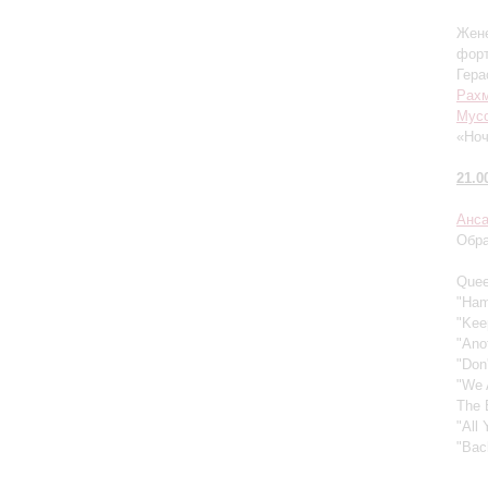
Жене
фор
Гера
Рах
Мусо
«Ноч
21.0
Анса
Обра
Quee
"Ham
"Kee
"Ano
"Don
"We 
The 
"All
"Bac