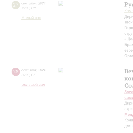
Ру
27
сентября
,
2024
19:00
,
Пт
Каме
Дири
Малый зал
звон
Гор
стру
«Ще
Бра
евре
Орг
Ве
28
сентября
,
2024
20:00
,
Сб
ко
Со
Большой зал
Зас
сим
Дири
скри
Мен
Конц
для 