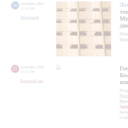
Ле
26
сентября
,
2024
18:00
,
Чт
та
Му
Музиторий
дв
Лекц
Ната
Го
27
сентября
,
2024
20:00
,
Пт
Бо
им
Большой зал
Конц
Росс
Дири
Чай
бале
к по