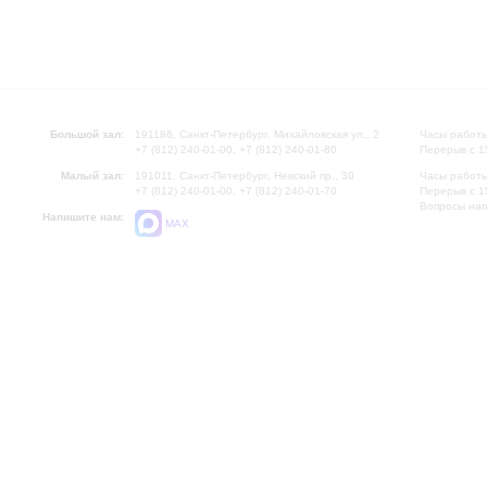
Большой зал:
191186, Санкт-Петербург, Михайловская ул., 2
Часы работы
+7 (812) 240-01-00, +7 (812) 240-01-80
Перерыв с 1
Малый зал:
191011, Санкт-Петербург, Невский пр., 30
Часы работы
+7 (812) 240-01-00, +7 (812) 240-01-70
Перерыв с 1
Вопросы на
Напишите нам:
MAX