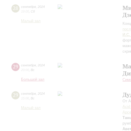
Ми
28
сентября
,
2024
19:00
,
Сб
Дз
Малый зал
Конц
пос
И.С.
форт
мажо
скри
Ма
29
сентября
,
2024
20:00
,
Вс
Ди
Большой зал
Симф
Ду
29
сентября
,
2024
15:00
,
Вс
От А
Acid
Малый зал
Арсе
Тан
рум
Аве