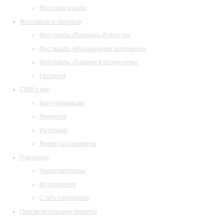
Ресторан и кафе
Фестивали и гастроли
Фестиваль «Площадь Искусств»
Фестиваль «Музыкальная коллекция»
Фестиваль «Барокко в белую ночь»
Гастроли
СМИ о нас
Все публикации
Рецензии
Интервью
Время Шостаковича
Партнеры
Наши партнеры
Фотогалерея
Стать партнером
Просветительские проекты