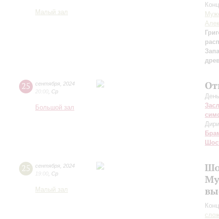
Конц
Малый зал
Мужс
Алек
Григ
рас
Зап
дре
От
25
сентября
,
2024
20:00
,
Ср
День
Зас
Большой зал
сим
Дири
Бра
Шос
Шо
25
сентября
,
2024
19:00
,
Ср
Му
вы
Малый зал
Конц
сло