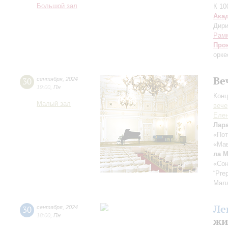
Большой зал
К 10
Ака
Дири
Рам
Про
орке
Ве
30
сентября
,
2024
19:00
,
Пн
Конц
Малый зал
вече
Еле
Лар
«Пот
«Мав
ла 
«Сон
“Pre
Мал
Ле
30
сентября
,
2024
18:00
,
Пн
жи