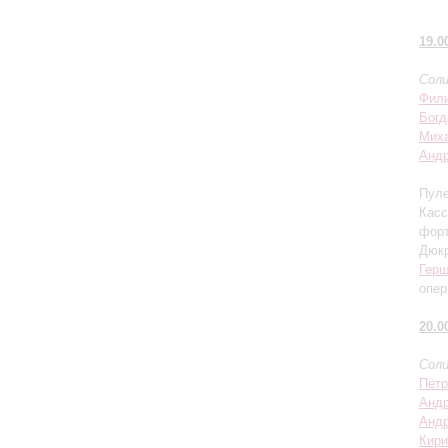
19.0
Соли
Фили
Бог
Миха
Андр
Пуле
Касс
фор
Дюкр
Гер
опер
20.0
Соли
Пётр
Андр
Андр
Кири