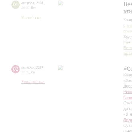
Ве
01
октября
,
2024
19:00
,
Вт
ми
Малый зал
Конц
Санк
орке
Худо
Кант
Бет
Бра
«С
02
октября
,
2024
17:30
,
Ср
Конц
«Зас
Большой зал
Двор
Ник
Гли
Отчи
до м
«В м
Ляд
шут
шмел