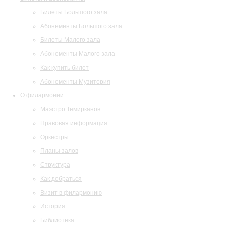
Билеты Большого зала
Абонементы Большого зала
Билеты Малого зала
Абонементы Малого зала
Как купить билет
Абонементы Музитория
О филармонии
Маэстро Темирканов
Правовая информация
Оркестры
Планы залов
Структура
Как добраться
Визит в филармонию
История
Библиотека