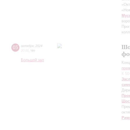
«Окт
«Ноя
Мус
воро
Прог
колл
Шо
03
октября
,
2024
20:00
,
Чт
фо
Большой зал
Конц
прем
К 50
Зас
сим
Дири
Про
Шос
Прем
октя
Рим