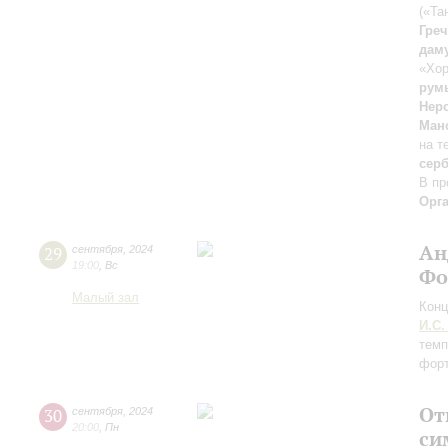
(«Та
Гре
дам
«Хор
рум
Нер
Ман
на т
сер
В пр
Орг
Ан
29
сентября
,
2024
19:00
,
Вс
Фо
Малый зал
Конц
И.С.
темп
форт
От
30
сентября
,
2024
20:00
,
Пн
си