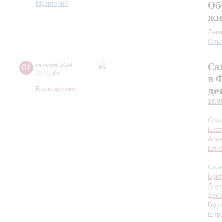
Об
Музиторий
жи
Лекц
Оль
Са
01
октября
,
2024
18:00
,
Вт
в 
де
Большой зал
18.0
Соли
Екат
Арсе
Елиз
Саль
Брит
Доул
Деб
Годо
Штра