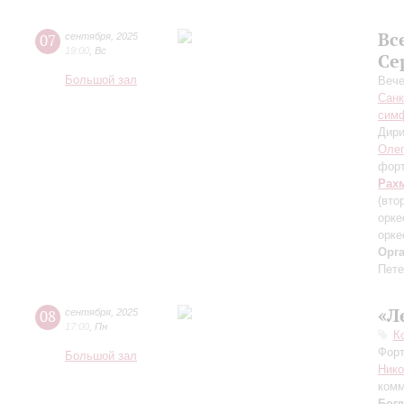
Вс
07
сентября
,
2025
19:00
,
Вс
Се
Большой зал
Вече
Санк
симф
Дири
Оле
фор
Рах
(вто
орке
орке
Орг
Пете
«Л
08
сентября
,
2025
17:00
,
Пн
К
Форт
Большой зал
Ник
комм
Бог