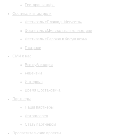
Ресторан и кафе
Фестивали и гастроли
Фестиваль «Площадь Искусств»
Фестиваль «Музыкальная коллекция»
Фестиваль «Барокко в белую ночь»
Гастроли
СМИ о нас
Все публикации
Рецензии
Интервью
Время Шостаковича
Партнеры
Наши партнеры
Фотогалерея
Стать партнером
Просветительские проекты