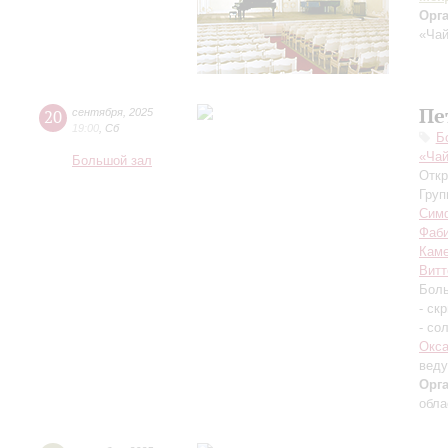
Орг
«Чай
Пе
20
сентября
,
2025
19:00
,
Сб
Б
«Чай
Большой зал
Откр
Груп
Симф
Фаб
Каме
Витт
Боль
- ск
- со
Окса
вед
Орг
обла