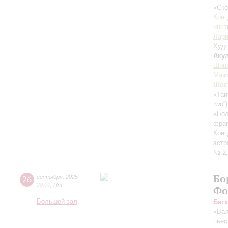
«Ск
Конц
инст
Лари
Худо
Аку
Шиш
Маж
Шос
«Таи
two”
«Бол
фраг
Конц
эстр
№ 2,
Бо
26
сентября
,
2025
20:00
,
Пт
Фо
Большой зал
Бет
«Вал
пьес