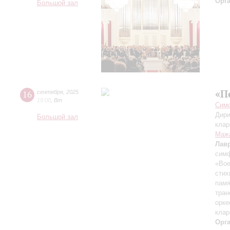
Орг
Большой зал
«П
16
сентября
,
2025
19:00
,
Вт
Симф
Дири
Большой зал
клар
Маж
Лав
симф
«Вое
стих
памя
тран
орке
клар
Орг