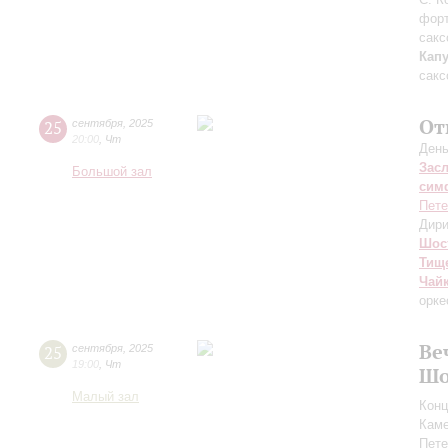
фор
сакс
Кап
сакс
От
25
сентября
,
2025
20:00
,
Чт
День
Зас
Большой зал
сим
Пете
Дири
Шос
Тищ
Чай
орке
Ве
25
сентября
,
2025
19:00
,
Чт
Шо
Малый зал
Конц
Каме
Пете