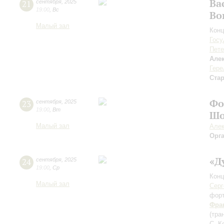
Ва
21
сентября
,
2025
19:00
,
Вс
Во
Малый зал
Конц
Госу
Пете
Але
Гере
Ста
Фо
23
сентября
,
2025
19:00
,
Вт
Шо
Малый зал
Алек
Орг
«Д
24
сентября
,
2025
19:00
,
Ср
Конц
Малый зал
Серг
фор
Фра
(тра
С. К