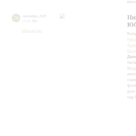
вал
Ни
26
сентября
,
2025
19:00
,
Пт
Юб
Малый зал
Конц
Нико
Анна
Вас
Дави
бала
Моц
вио
скри
флей
для 
над 