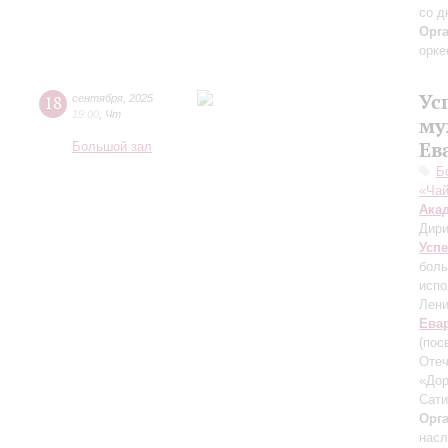
со д
Орг
орке
Ус
18
сентября
,
2025
19:00
,
Чт
му
Ев
Большой зал
Б
«Чай
Ака
Дири
Усп
боль
испо
Лени
Ева
(пос
Отеч
«Дор
Сати
Орг
насл