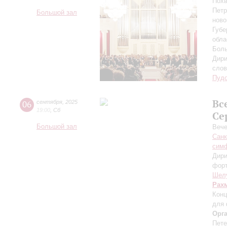
Похв
Петр
Большой зал
ново
Губе
обла
Боль
Дири
сло
Пуд
Вс
06
сентября
,
2025
19:00
,
Сб
Се
Большой зал
Вече
Санк
симф
Дири
фор
Шел
Рах
Конц
для 
Орг
Пете