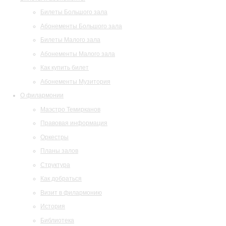
Билеты Большого зала
Абонементы Большого зала
Билеты Малого зала
Абонементы Малого зала
Как купить билет
Абонементы Музитория
О филармонии
Маэстро Темирканов
Правовая информация
Оркестры
Планы залов
Структура
Как добраться
Визит в филармонию
История
Библиотека