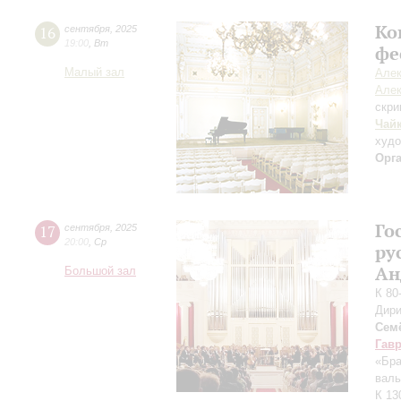
Ко
16
сентября
,
2025
19:00
,
Вт
фе
Малый зал
Алек
Алек
скри
Чай
худ
Орг
Го
17
сентября
,
2025
20:00
,
Ср
ру
Ан
Большой зал
К 80
Дири
Сем
Гав
«Бра
валь
К 13