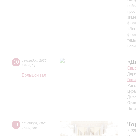
пейз
прос
зимн
форт
«Лен
форт
темы
неви
«Д
10
сентября
,
2025
19:00
,
Ср
Симф
Дири
Большой зал
Гер
Рапс
Цфа
Джаз
Орг
Пете
То
11
сентября
,
2025
18:00
,
Чт
К 22