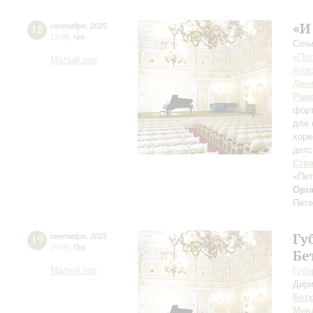
«И
18
сентября
,
2025
19:00
,
Чт
Сочи
«Пет
Малый зал
Анас
Дмит
Рав
форт
для 
хоре
детс
Стр
«Пет
Орг
Пете
Гу
19
сентября
,
2025
19:00
,
Пт
Бе
Малый зал
Губе
Дири
Бет
Мен