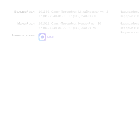
Большой зал:
191186, Санкт-Петербург, Михайловская ул., 2
Часы работы
+7 (812) 240-01-00, +7 (812) 240-01-80
Перерыв с 1
Малый зал:
191011, Санкт-Петербург, Невский пр., 30
Часы работы
+7 (812) 240-01-00, +7 (812) 240-01-70
Перерыв с 1
Вопросы на
Напишите нам:
MAX