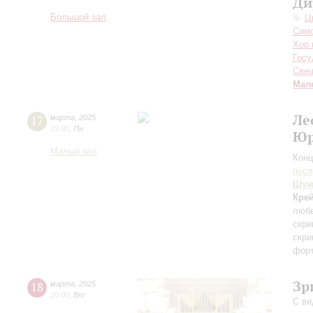
Ди
Большой зал
Ц
Симф
Хор 
Госу
Све
Мал
Ле
17
марта
,
2025
19:00
,
Пн
Юр
Малый зал
Конц
пос
Шум
Кре
люб
скри
скри
фор
Зр
18
марта
,
2025
20:00
,
Вт
С ви