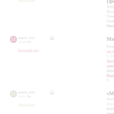
(ф
Малый зал
Деб
Бет
Сона
Сона
Орг
Ма
21
марта
,
2025
20:00
,
Пт
Конц
Большой зал
авст
К 20
Зас
сим
Дири
Мал
5
«М
21
марта
,
2025
19:00
,
Пт
Анса
Илья
Малый зал
фор
бари