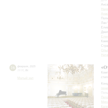
Анса
Над
Анас
Пол
Лан
Ели
Дми
Елен
Каме
Стра
Ольг
Ната
«О
16
февраля
,
2025
19:00
,
Вс
Комп
стил
Малый зал
Конц
пени
Попы
Пела
Миха
Кате