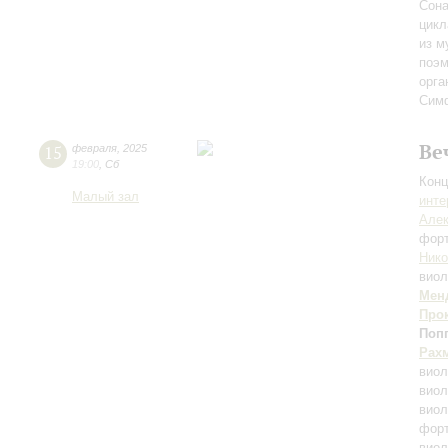
Сона
цикл
из м
поэ
орга
Сим
Ве
15
февраля
,
2025
19:00
,
Сб
Конц
Малый зал
инте
Алек
фор
Нико
виол
Мен
Про
Поп
Рах
виол
виол
виол
форт
виол