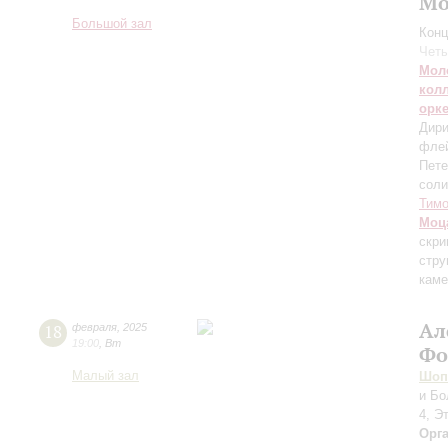
Мо
Большой зал
Конц
Четы
Мол
кол
орк
Дири
фле
Пете
соли
Тим
Моц
скри
стру
каме
Ал
18
февраля
,
2025
19:00
,
Вт
Фо
Малый зал
Шоп
и Бо
4, Э
Орг