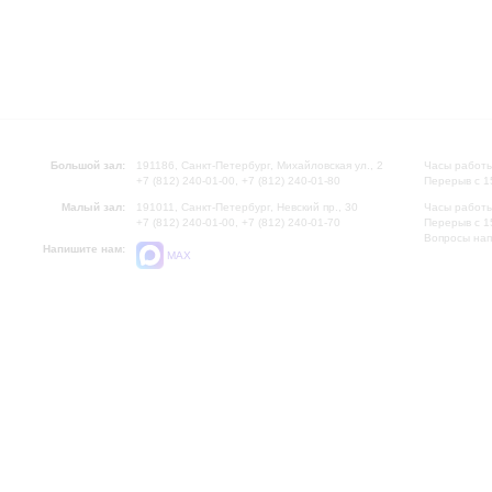
Большой зал:
191186, Санкт-Петербург, Михайловская ул., 2
Часы работы
+7 (812) 240-01-00, +7 (812) 240-01-80
Перерыв с 1
Малый зал:
191011, Санкт-Петербург, Невский пр., 30
Часы работы
+7 (812) 240-01-00, +7 (812) 240-01-70
Перерыв с 1
Вопросы на
Напишите нам:
MAX