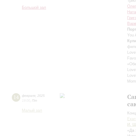
Трио
Олег
Большой зал
Ната
Григ
Варв
Пор
You 
Кули
фил
Love
Favo
«Обм
Love
Love
Mom
Са
14
февраля
,
2025
19:00
,
Пт
са
Малый зал
Конц
Екат
И. Ш
«Да 