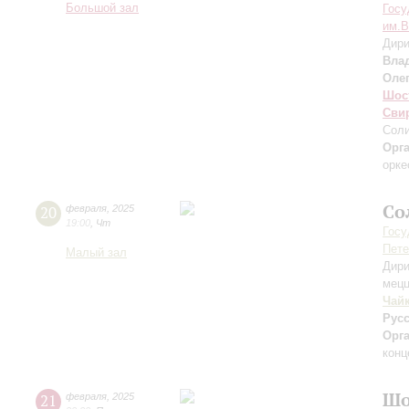
Большой зал
Госу
им.В
Дири
Вла
Оле
Шос
Сви
Соли
Орг
орке
Со
20
февраля
,
2025
19:00
,
Чт
Госу
Пете
Малый зал
Дири
мецц
Чай
Русс
Орг
конц
Шо
21
февраля
,
2025