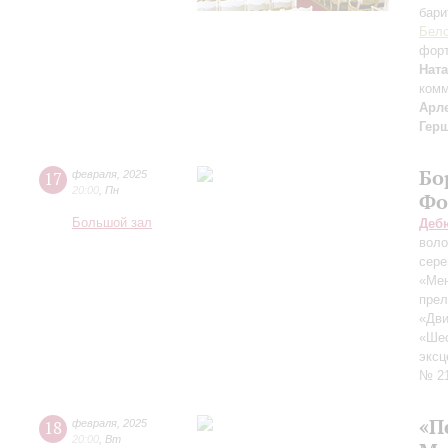
бари
Бело
фор
Нат
комм
Арл
Гер
Бо
17
февраля
,
2025
20:00
,
Пн
Фо
Большой зал
Деб
воло
сере
«Мен
прел
«Дви
«Шес
эксц
№ 2
«П
18
февраля
,
2025
20:00
,
Вт