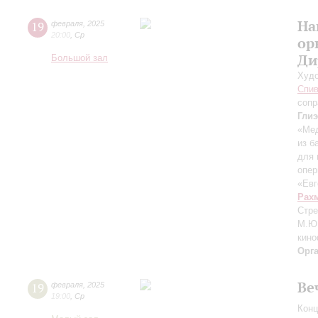
На
19
февраля
,
2025
20:00
,
Ср
ор
Ди
Большой зал
Худо
Спив
сопр
Гли
«Ме
из б
для 
опер
«Евг
Рах
Стре
М.Ю.
кин
Орг
Ве
19
февраля
,
2025
19:00
,
Ср
Конц