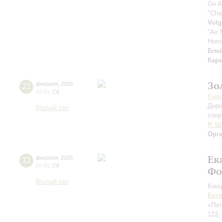
Go A
"Cha
Volg
"Air 
Home
Бле
Кар
Зо
22
февраля
,
2025
15:00
,
Сб
Каме
Дири
Малый зал
сопр
Р. Ш
Орг
Ек
22
февраля
,
2025
19:00
,
Сб
Фо
Малый зал
Конц
Бет
«Пат
123,