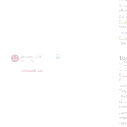
Инте
Элг
«Вак
Валь
Сви
пове
Тане
Пья
«Леб
Те
15
февраля
,
2025
20:00
,
Сб
О
С по
Большой зал
Денн
И.С.
прет
Триу
«Леб
«Сва
в ле
сце
орде
Реге