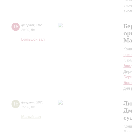
виол
виол
Бе
16
февраля
,
2025
20:00
,
Вс
ор
Ма
Большой зал
Конц
орке
К юб
Ака
Дири
Бори
Берг
дня 
Лю
16
февраля
,
2025
15:00
,
Вс
Дм
су
Малый зал
Конц
Для 