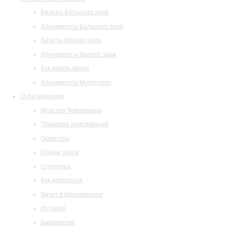
Билеты Большого зала
Абонементы Большого зала
Билеты Малого зала
Абонементы Малого зала
Как купить билет
Абонементы Музитория
О филармонии
Маэстро Темирканов
Правовая информация
Оркестры
Планы залов
Структура
Как добраться
Визит в филармонию
История
Библиотека