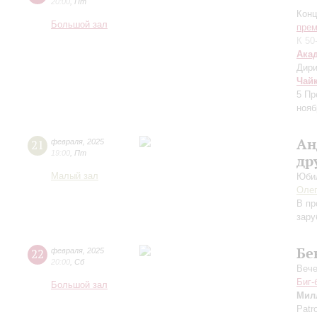
20:00
,
Пт
Конц
Большой зал
прем
К 50
Ака
Дири
Чай
5
Пр
нояб
Ан
21
февраля
,
2025
19:00
,
Пт
др
Малый зал
Юби
Оле
В пр
зару
Бе
22
февраля
,
2025
20:00
,
Сб
Вече
Биг-
Большой зал
Мил
Patro