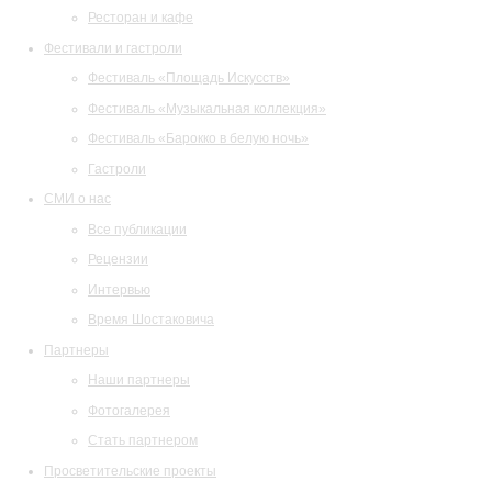
Ресторан и кафе
Фестивали и гастроли
Фестиваль «Площадь Искусств»
Фестиваль «Музыкальная коллекция»
Фестиваль «Барокко в белую ночь»
Гастроли
СМИ о нас
Все публикации
Рецензии
Интервью
Время Шостаковича
Партнеры
Наши партнеры
Фотогалерея
Стать партнером
Просветительские проекты