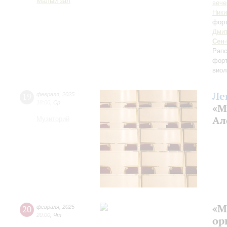
Малый зал
вече
Ник
фор
Дми
Сен
Рап
фор
виол
Ле
19
февраля
,
2025
18:00
,
Ср
«М
Ал
Музиторий
«М
20
февраля
,
2025
20:00
,
Чт
ор