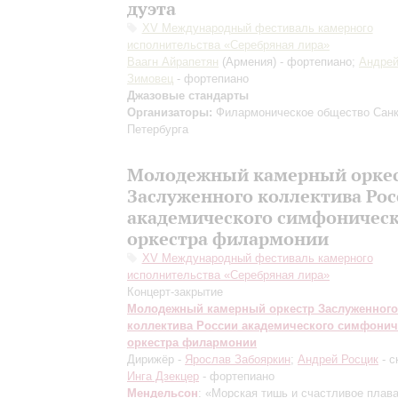
дуэта
XV Международный фестиваль камерного
исполнительства «Серебряная лира»
Ваагн Айрапетян
(Армения) - фортепиано;
Андре
Зимовец
- фортепиано
Джазовые стандарты
Организаторы:
Филармоническое общество Санк
Петербурга
Молодежный камерный орке
Заслуженного коллектива Ро
академического симфоническ
оркестра филармонии
XV Международный фестиваль камерного
исполнительства «Серебряная лира»
Концерт-закрытие
Молодежный камерный оркестр Заслуженного
коллектива России академического симфонич
оркестра филармонии
Дирижёр -
Ярослав Забояркин
;
Андрей Росцик
- с
Инга Дзекцер
- фортепиано
Мендельсон
: «Морская тишь и счастливое плава