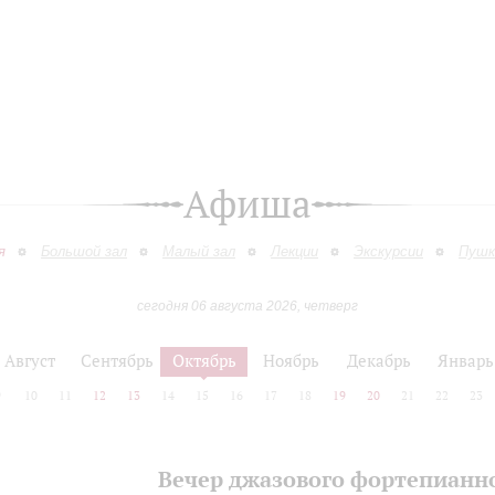
Афиша
я
Большой зал
Малый зал
Лекции
Экскурсии
Пушк
сегодня 06 августа 2026, четверг
Август
Сентябрь
Октябрь
Ноябрь
Декабрь
Январь
9
10
11
12
13
14
15
16
17
18
19
20
21
22
23
Вечер джазового фортепианн