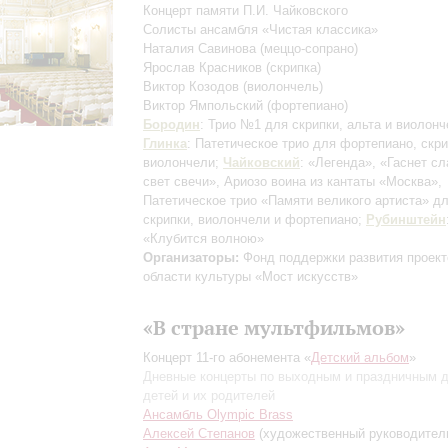
Концерт памяти П.И. Чайковского
Солисты ансамбля «Чистая классика»
Наталия Савинова
(меццо-сопрано)
Ярослав Красников
(скрипка)
Виктор Козодов
(виолончель)
Виктор Ямпольский
(фортепиано)
Бородин
: Трио №1 для скрипки, альта и виолонч
Глинка
: Патетическое трио для фортепиано, скри
виолончели;
Чайковский
: «Легенда», «Гаснет с
свет свечи», Ариозо воина из кантаты «Москва»,
Патетическое трио «Памяти великого артиста» д
скрипки, виолончели и фортепиано;
Рубинштейн
«Клубится волною»
Организаторы:
Фонд поддержки развития проект
области культуры «Мост искусств»
«В стране мультфильмов»
Концерт 11-го абонемента «
Детский альбом
»
Дневные концерты по выходным и праздничным 
детей и их родителей
Ансамбль Olympic Brass
Алексей Степанов
(художественный руководител