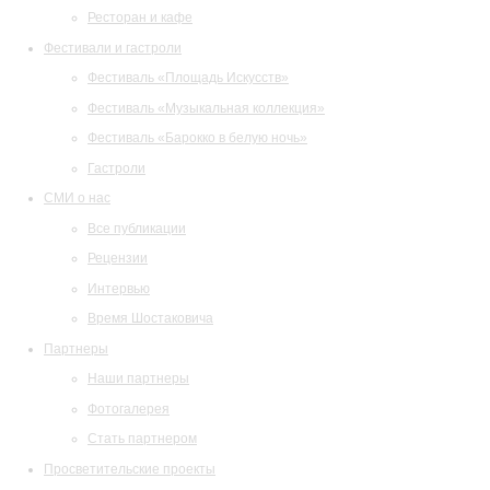
Ресторан и кафе
Фестивали и гастроли
Фестиваль «Площадь Искусств»
Фестиваль «Музыкальная коллекция»
Фестиваль «Барокко в белую ночь»
Гастроли
СМИ о нас
Все публикации
Рецензии
Интервью
Время Шостаковича
Партнеры
Наши партнеры
Фотогалерея
Стать партнером
Просветительские проекты