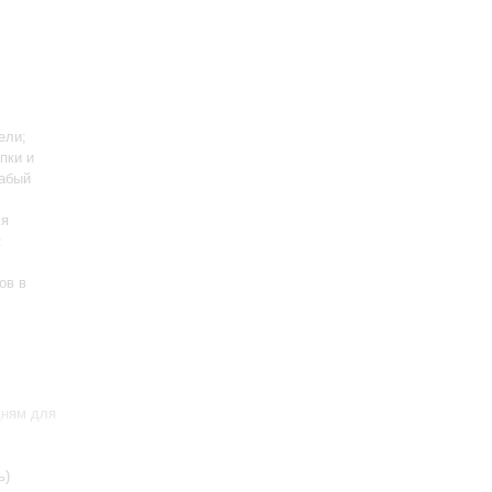
ели;
пки и
лабый
ля
:
ов в
дням для
ь)