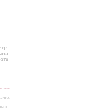
й
т-
стр
ссии
ого
еского
крипка;
ние»,