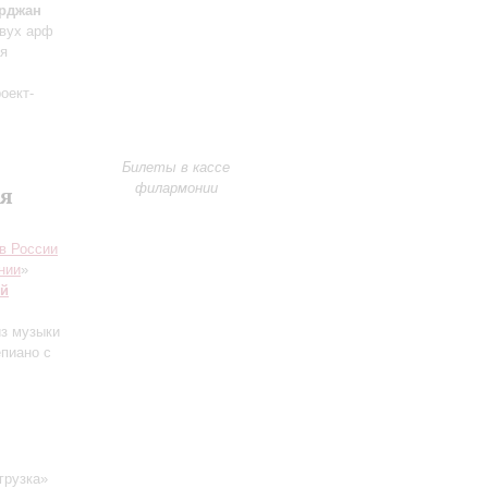
рджан
двух арф
ая
оект-
Билеты в кассе
филармонии
ая
в России
нии
»
ий
из музыки
епиано с
грузка»