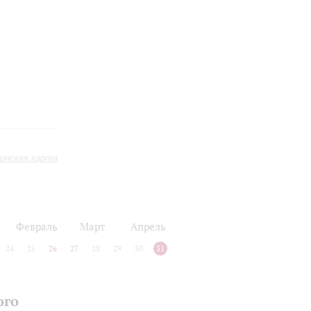
инская карта
Февраль
Март
Апрель
24
25
26
27
28
29
30
31
ого