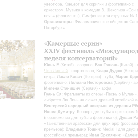
увертюра, Концерт для скрипки и фортепиано с
оркестром, Музыка к комедии В. Шекспира «Сон
ночь»
(фрагменты)
, Симфония для струнных № 1
Организаторы:
Филармоническое общество Санк
Петербурга
«Камерные cерии»
XXIV фестиваль «Междунаро
неделя консерваторий»
Юань Е
(Китай) - сопрано;
Ван Гэцюнь
(Китай) - 
Чжа Лянъюй
- фортепиано;
Клара Дудаш
(Венгрия
цитра;
Ласло Ковач
(Венгрия) - туба;
Мария Дер
фортепиано;
Лилиана Несторовска
(Сербия) - а
Милена Станишич
(Сербия) - арфа
Гуань Ся
: Фрагменты из оперы «Песнь о Мулан»,
либретто Лю Линь на сюжет древней китайской л
Венгерский народный наигрыш из деревни Рё
Ионел Думитру
: Концерт для тубы c оркестром 
(переложение для тубы и фортепиано);
Душан Р
«Таинственная арабеска» для двух арф (российс
премьера);
Владимир Тошич
: Medial I для двух
(российская премьера);
Иван Брклячич
: «Далек