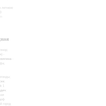
 в летнюю
0
т-
дная
тенор;
) -
евягина
-
рфа;
егенды;
ске
;
№ 1
адич
:
кая
 арф
ий город