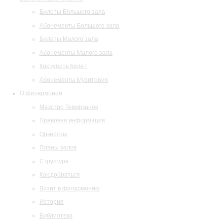
Билеты Большого зала
Абонементы Большого зала
Билеты Малого зала
Абонементы Малого зала
Как купить билет
Абонементы Музитория
О филармонии
Маэстро Темирканов
Правовая информация
Оркестры
Планы залов
Структура
Как добраться
Визит в филармонию
История
Библиотека