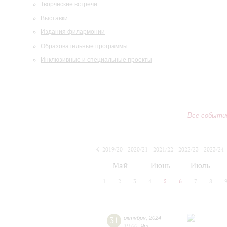
Творческие встречи
Выставки
Издания филармонии
Образовательные программы
Инклюзивные и специальные проекты
Все событи
2019/20
2020/21
2021/22
2022/23
2023/24
2024/25
2025/26
2026/27
Май
Июнь
Июль
1
2
3
4
5
6
7
8
31
октября
,
2024
19:00
,
Чт