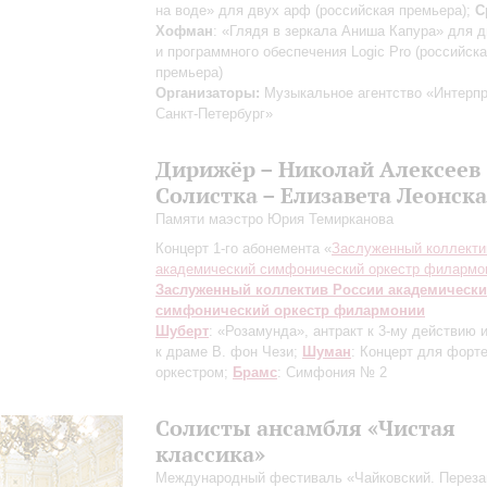
на воде» для двух арф (российская премьера);
С
Хофман
: «Глядя в зеркала Аниша Капура» для 
и программного обеспечения Logic Pro (российск
премьера)
Организаторы:
Музыкальное агентство «Интерпр
Санкт-Петербург»
Дирижёр – Николай Алексеев
Солистка – Елизавета Леонск
Памяти маэстро Юрия Темирканова
Концерт 1-го абонемента «
Заслуженный коллекти
академический симфонический оркестр филармо
Заслуженный коллектив России академическ
симфонический оркестр филармонии
Шуберт
: «Розамунда», антракт к 3-му действию 
к драме В. фон Чези;
Шуман
: Концерт для форт
оркестром;
Брамс
: Симфония № 2
Солисты ансамбля «Чистая
классика»
Международный фестиваль «Чайковский. Переза