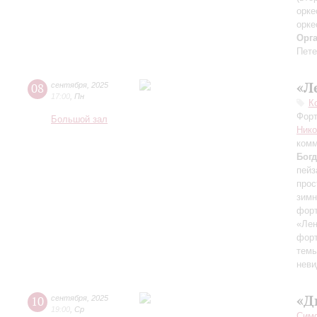
орке
орке
Орг
Пете
«Л
08
сентября
,
2025
17:00
,
Пн
К
Форт
Большой зал
Ник
комм
Бог
пейз
прос
зимн
форт
«Лен
форт
темы
неви
«Д
10
сентября
,
2025
19:00
,
Ср
Симф