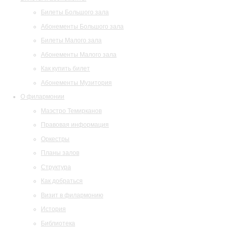
Билеты Большого зала
Абонементы Большого зала
Билеты Малого зала
Абонементы Малого зала
Как купить билет
Абонементы Музитория
О филармонии
Маэстро Темирканов
Правовая информация
Оркестры
Планы залов
Структура
Как добраться
Визит в филармонию
История
Библиотека