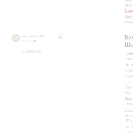
Шос
Тищ
Чай
орке
Ве
25
сентября
,
2025
19:00
,
Чт
Шо
Малый зал
Конц
Каме
Пете
«Ск
Конц
инст
Лари
Худо
Аку
Шиш
Маж
Шос
«Таи
two”
«Бол