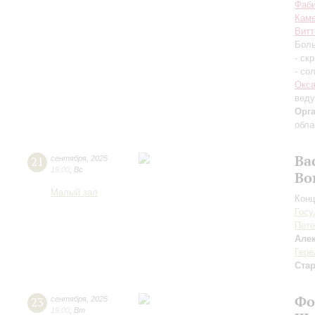
Фаб
Каме
Витт
Боль
- ск
- со
Окса
вед
Орг
обла
Ва
21
сентября
,
2025
19:00
,
Вс
Во
Малый зал
Конц
Госу
Пете
Але
Гере
Ста
Фо
23
сентября
,
2025
19:00
,
Вт