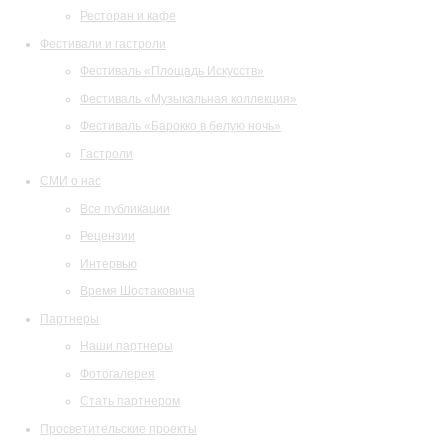
Ресторан и кафе
Фестивали и гастроли
Фестиваль «Площадь Искусств»
Фестиваль «Музыкальная коллекция»
Фестиваль «Барокко в белую ночь»
Гастроли
СМИ о нас
Все публикации
Рецензии
Интервью
Время Шостаковича
Партнеры
Наши партнеры
Фотогалерея
Стать партнером
Просветительские проекты