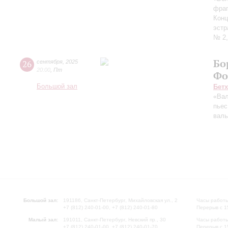
фраг
Конц
эстр
№ 2,
Бо
26
сентября
,
2025
20:00
,
Пт
Фо
Большой зал
Бет
«Вал
пьес
вал
Большой зал:
191186, Санкт-Петербург, Михайловская ул., 2
Часы работы
+7 (812) 240-01-00, +7 (812) 240-01-80
Перерыв с 1
Малый зал:
191011, Санкт-Петербург, Невский пр., 30
Часы работы
+7 (812) 240-01-00, +7 (812) 240-01-70
Перерыв с 1