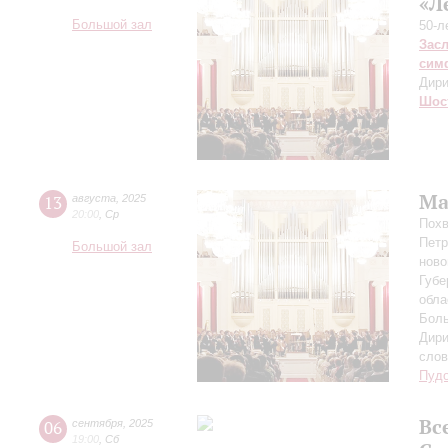
«Л
Большой зал
50-л
Зас
сим
Дири
Шос
Ма
13
августа
,
2025
20:00
,
Ср
Похв
Петр
Большой зал
ново
Губе
обла
Боль
Дири
сло
Пуд
Вс
06
сентября
,
2025
19:00
,
Сб