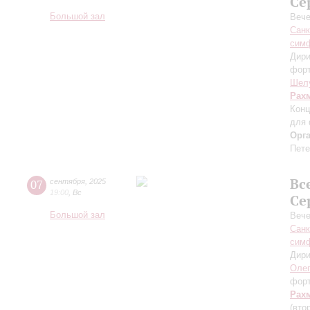
Се
Большой зал
Вече
Санк
симф
Дири
фор
Шел
Рах
Конц
для 
Орг
Пете
Вс
07
сентября
,
2025
19:00
,
Вс
Се
Большой зал
Вече
Санк
симф
Дири
Оле
фор
Рах
(вто