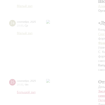
Шо
Малый зал
Алек
Орг
«Д
24
сентября
,
2025
19:00
,
Ср
Конц
Малый зал
Серг
фор
Фра
(тра
С. К
фор
сакс
Кап
сакс
От
25
сентября
,
2025
20:00
,
Чт
День
Зас
Большой зал
сим
Пете
Дири