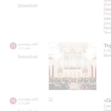
Дири
Большой зал
Гер
Рапс
Цфа
Джаз
Орг
Пете
То
11
сентября
,
2025
18:00
,
Чт
К 22
Орг
Большой зал
«П
16
сентября
,
2025
19:00
,
Вт
Симф
Дири