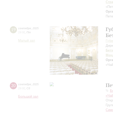
Стр
«Пет
Орг
Пете
Гу
19
сентября
,
2025
19:00
,
Пт
Бе
Малый зал
Губе
Дири
Бет
Мен
Орг
«Чай
Пе
20
сентября
,
2025
19:00
,
Сб
Б
«Чай
Большой зал
Откр
Груп
Симф