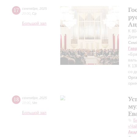
Го
17
сентября
,
2025
20:00
,
Ср
ру
Ан
Большой зал
К 80
Дири
Сем
Гав
«Бра
валь
К 13
со д
Орг
орке
Ус
18
сентября
,
2025
19:00
,
Чт
му
Ев
Большой зал
Б
«Чай
Ака