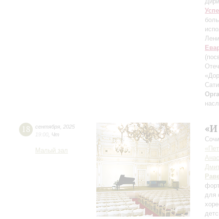
Дири
Усп
боль
испо
Лени
Ева
(пос
Отеч
«Дор
Сати
Орг
насл
«И
18
сентября
,
2025
19:00
,
Чт
Сочи
«Пет
Малый зал
Анас
Дмит
Рав
форт
для 
хоре
детс