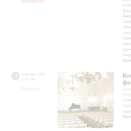
Большой зал
клар
Маж
Лав
симф
«Вое
стих
памя
тран
орке
клар
Орг
Ко
16
сентября
,
2025
19:00
,
Вт
фе
Малый зал
Алек
Алек
скри
Чай
худ
Орг