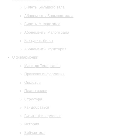
Билеты Большого зала
Абонементы Большого зала
Билеты Малого зала
Абонементы Малого зала
Как купить билет
Абонементы Музитория
О филармонии
Маэстро Темирканов
Правовая информация
Оркестры
Планы залов
Структура
Как добраться
Визит в филармонию
История
Библиотека