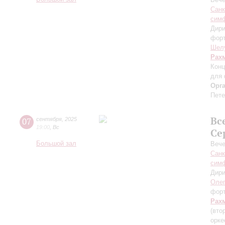
Санк
симф
Дири
фор
Шел
Рах
Конц
для 
Орг
Пете
Вс
07
сентября
,
2025
19:00
,
Вс
Се
Большой зал
Вече
Санк
симф
Дири
Оле
фор
Рах
(вто
орке