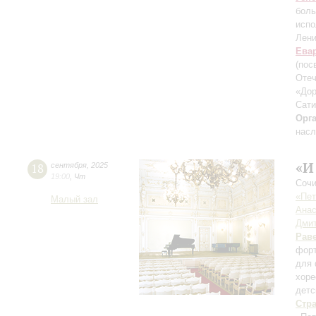
боль
испо
Лени
Ева
(пос
Отеч
«Дор
Сати
Орг
насл
«И
18
сентября
,
2025
19:00
,
Чт
Сочи
«Пет
Малый зал
Анас
Дмит
Рав
форт
для 
хоре
детс
Стр