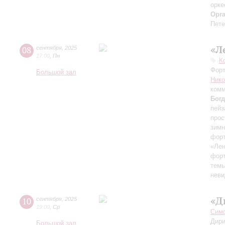
орке
Орг
Пете
«Л
08
сентября
,
2025
17:00
,
Пн
К
Форт
Большой зал
Ник
комм
Бог
пейз
прос
зимн
форт
«Лен
форт
темы
неви
«Д
10
сентября
,
2025
19:00
,
Ср
Симф
Дири
Большой зал