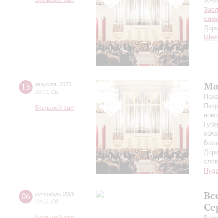
Большой зал
50-л
Зас
сим
Дири
Шос
Ма
13
августа
,
2025
20:00
,
Ср
Похв
Петр
Большой зал
ново
Губе
обла
Боль
Дири
сло
Пуд
Вс
06
сентября
,
2025
19:00
,
Сб
Се
Большой зал
Вече