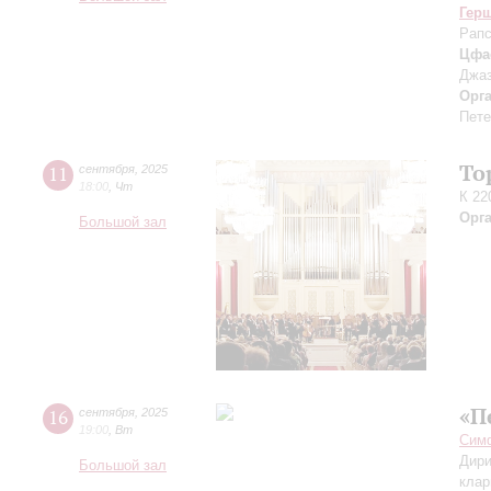
Гер
Рапс
Цфа
Джаз
Орг
Пете
То
11
сентября
,
2025
18:00
,
Чт
К 22
Орг
Большой зал
«П
16
сентября
,
2025
19:00
,
Вт
Симф
Дири
Большой зал
клар