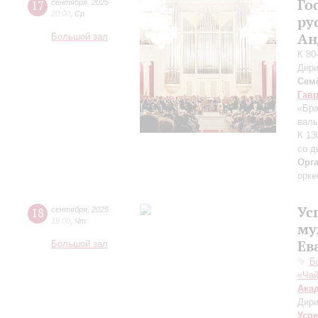
Го
17
сентября
,
2025
20:00
,
Ср
ру
Ан
Большой зал
К 80
Дири
Сем
Гав
«Бра
валь
К 13
со д
Орг
орке
Ус
18
сентября
,
2025
19:00
,
Чт
му
Ев
Большой зал
Б
«Чай
Ака
Дири
Усп