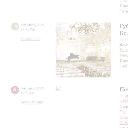
«Пет
Орг
Пете
Гу
19
сентября
,
2025
19:00
,
Пт
Бе
Малый зал
Губе
Дири
Бет
Мен
Орг
«Чай
Пе
20
сентября
,
2025
19:00
,
Сб
Б
«Чай
Большой зал
Откр
Груп
Симф
Фаб