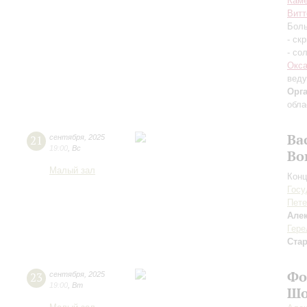
Каме
Витт
Боль
- ск
- со
Окса
вед
Орг
обла
Ва
21
сентября
,
2025
19:00
,
Вс
Во
Малый зал
Конц
Госу
Пете
Але
Гере
Ста
Фо
23
сентября
,
2025
19:00
,
Вт
Шо