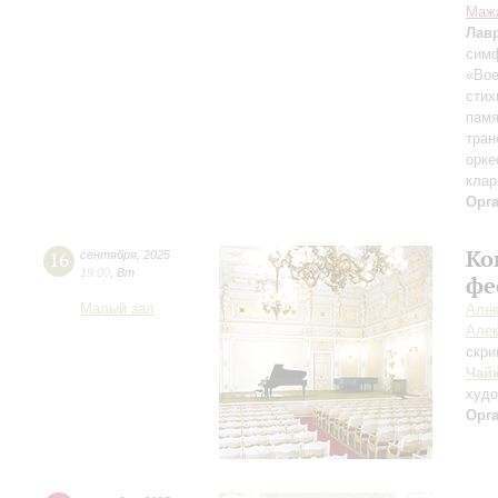
Маж
Лав
симф
«Вое
стих
памя
тран
орке
клар
Орг
Ко
16
сентября
,
2025
19:00
,
Вт
фе
Малый зал
Алек
Алек
скри
Чай
худ
Орг