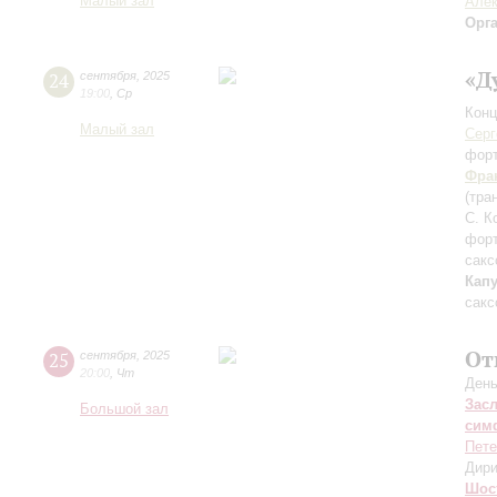
Малый зал
Алек
Орг
«Д
24
сентября
,
2025
19:00
,
Ср
Конц
Малый зал
Серг
фор
Фра
(тра
С. К
фор
сакс
Кап
сакс
От
25
сентября
,
2025
20:00
,
Чт
День
Зас
Большой зал
сим
Пете
Дири
Шос