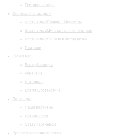
Ресторан и кафе
Фестивали и гастроли
Фестиваль «Площадь Искусств»
Фестиваль «Музыкальная коллекция»
Фестиваль «Барокко в белую ночь»
Гастроли
СМИ о нас
Все публикации
Рецензии
Интервью
Время Шостаковича
Партнеры
Наши партнеры
Фотогалерея
Стать партнером
Просветительские проекты