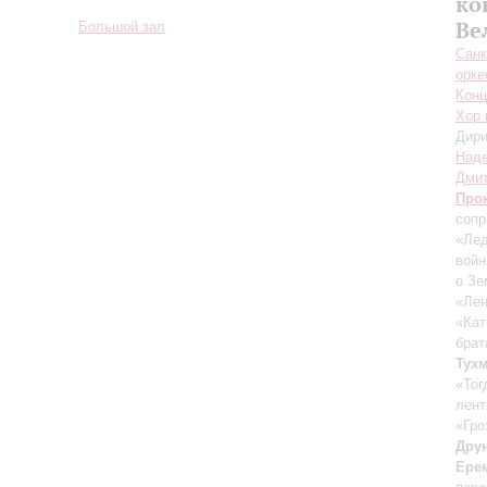
ко
Ве
Большой зал
Санк
орке
Конц
Хор 
Дири
Над
Дми
Про
сопр
«Лед
войн
о Зе
«Лен
«Ка
брат
Тух
«Тог
лент
«Гро
Дру
Ере