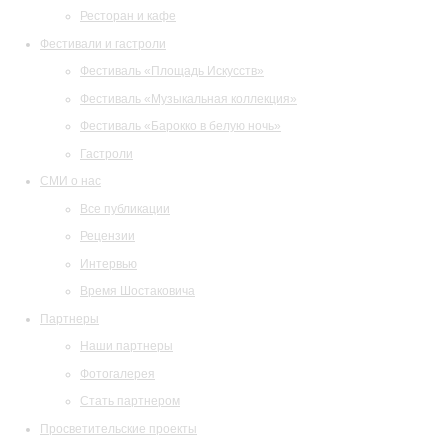
Ресторан и кафе
Фестивали и гастроли
Фестиваль «Площадь Искусств»
Фестиваль «Музыкальная коллекция»
Фестиваль «Барокко в белую ночь»
Гастроли
СМИ о нас
Все публикации
Рецензии
Интервью
Время Шостаковича
Партнеры
Наши партнеры
Фотогалерея
Стать партнером
Просветительские проекты