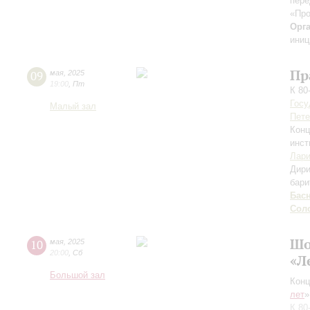
пере
«Пр
Орг
иниц
Пр
09
мая
,
2025
19:00
,
Пт
К 80
Госу
Малый зал
Пете
Конц
инст
Лари
Дири
бари
Бас
Сол
Шо
10
мая
,
2025
20:00
,
Сб
«Л
Большой зал
Конц
лет
»
К 80