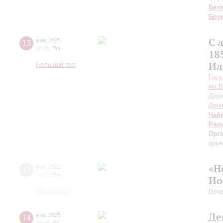
Бет
Бру
С 
13
мая
,
2025
20:00
,
Вт
18
Ил
Большой зал
Госу
им.В
Дири
Дени
Чай
Рах
Орг
орке
«Н
13
мая
,
2025
19:00
,
Вт
Ио
Малый зал
Вече
Де
14
мая
,
2025