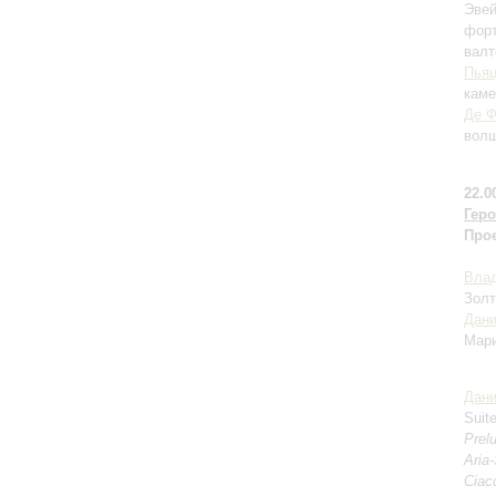
Эвей
форт
валт
Пья
каме
Де 
волш
22.0
Геро
Прое
Влад
Золт
Дани
Ма
Дани
Suit
Prel
Aria
Ciacc