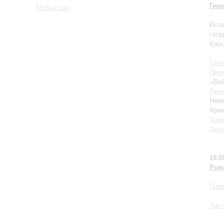
Геро
Малый зал
Испо
госу
Корс
Глин
Про
«Вой
Римс
Неве
Ария
Чайк
Дони
19.0
Ром
Паве
Лист