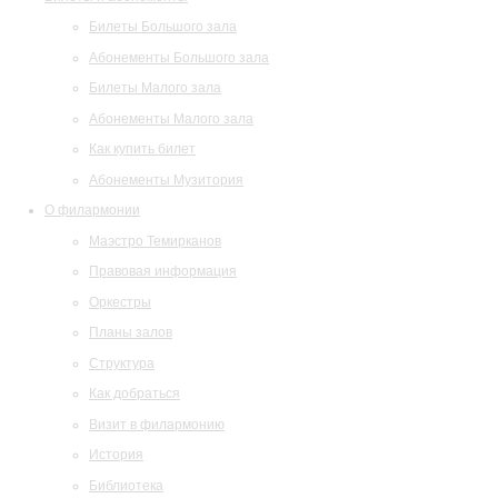
Билеты Большого зала
Абонементы Большого зала
Билеты Малого зала
Абонементы Малого зала
Как купить билет
Абонементы Музитория
О филармонии
Маэстро Темирканов
Правовая информация
Оркестры
Планы залов
Структура
Как добраться
Визит в филармонию
История
Библиотека