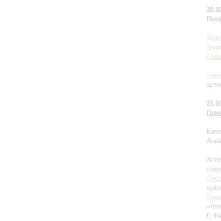
20.0
Пос
Дмит
Дми
Дар
Чайк
арти
21.0
Гер
Каме
Анна
Атте
стру
Сиб
орке
Римс
«Что
Г. Ф