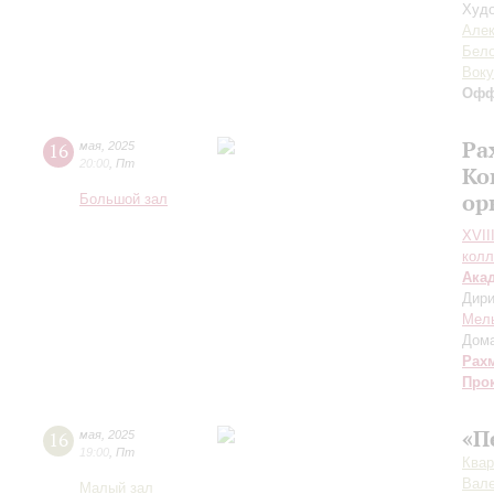
Худо
Алек
Бел
Воку
Офф
Ра
16
мая
,
2025
20:00
,
Пт
Ко
ор
Большой зал
XVII
колл
Ака
Дири
Мел
Дом
Рах
Про
«П
16
мая
,
2025
19:00
,
Пт
Квар
Вале
Малый зал