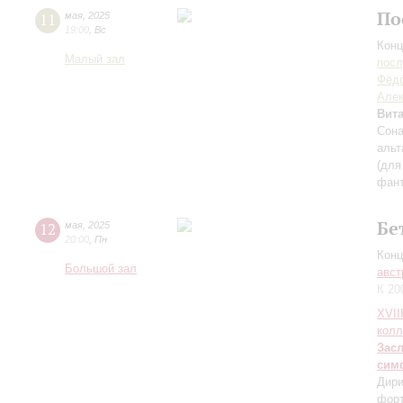
По
11
мая
,
2025
19:00
,
Вс
Конц
Малый зал
пос
Фёдо
Але
Вит
Сона
альт
(для
фант
Бе
12
мая
,
2025
20:00
,
Пн
Конц
Большой зал
авст
К 20
XVII
колл
Зас
сим
Дири
фор