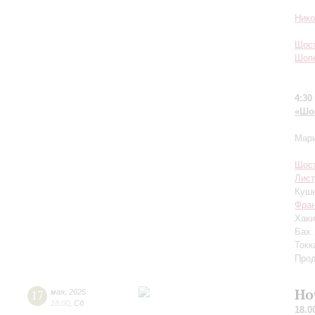
Ник
Шос
Шоп
4:30
«Шос
Мари
Шос
Лист
Кушн
Фра
Хак
Бах.
Токк
Прод
Но
17
мая
,
2025
18:00
,
Сб
18.0