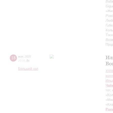
Ball
Gigu
«Жиз
Рожд
Любо
Гибе
Колы
Тоск
Возв
Прод
Ил
18
мая
,
2025
20:00
,
Вс
Во
Большой зал
XVII
колл
Ильд
Чай
тот,
«Кол
«Мно
«Кла
Рах