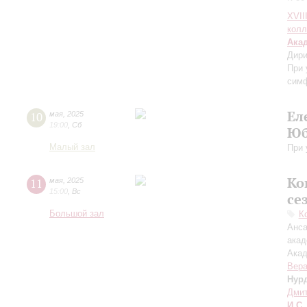
XVII
колл
Ака
Дири
При 
симф
Ел
10
мая
,
2025
19:00
,
Сб
Юб
Малый зал
При 
Ко
11
мая
,
2025
15:00
,
Вс
се
Большой зал
К
Анса
акад
Акад
Вера
Нур
Дмит
И.С.