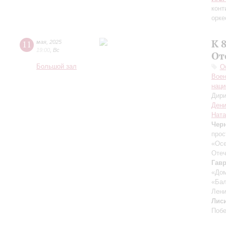
конт
орк
К 
11
мая
,
2025
19:00
,
Вс
От
Большой зал
О
Воен
наци
Дири
Дени
Ната
Чер
прос
«Осе
Отеч
Гав
«Дом
«Бал
Лени
Лис
Поб