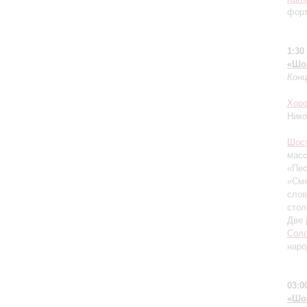
форт
1:30
«Шо
Кон
Хоро
Нико
Шос
масс
«Пес
«Сме
слов
стол
Две 
Соло
наро
03:0
«Шо