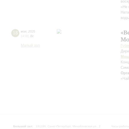
воск
«Не 
Ната
вод
«В
18
мая
,
2025
14:00
,
Вс
Мо
Малый зал
Губе
Дири
Моц
Конц
Сим
Орг
«Чай
Большой зал:
191186, Санкт-Петербург, Михайловская ул., 2
Часы работы