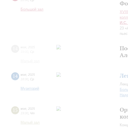
20:00
,
Ср
Фо
Большой зал
XVII
колл
И.С.
23 «
пьес
По
14
мая
,
2025
19:00
,
Ср
Ал
Малый зал
Ле
14
мая
,
2025
18:00
,
Ср
Лекц
Музиторий
Боль
Над
Ор
15
мая
,
2025
19:00
,
Чт
ко
Малый зал
Конц