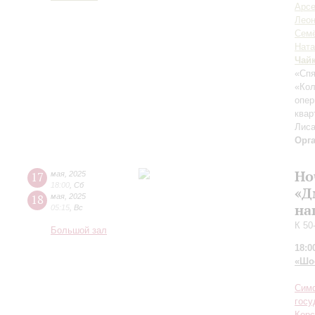
Арсе
Леон
Семё
Ната
Чай
«Спя
«Ко
опер
квар
Лиса
Орг
Но
17
мая
,
2025
18:00
,
Сб
«Д
18
мая
,
2025
на
05:15
,
Вс
К 50
Большой зал
18:0
«Шо
Симф
госу
Корс