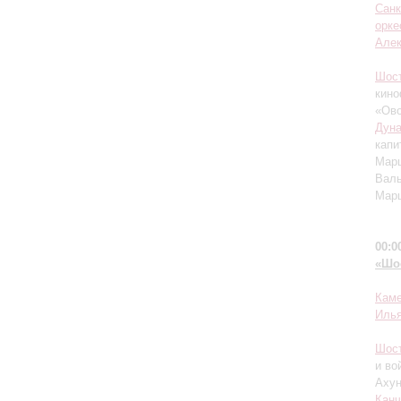
Санк
орке
Алек
Шос
кин
«Ово
Дуна
капи
Марш
Валь
Марш
00:0
«Шо
Каме
Иль
Шос
и во
Ахун
Кан