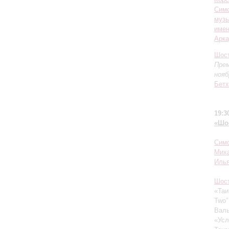
Сим
музы
имен
Арка
Шос
Прем
нояб
Бетх
19:3
«Шо
Симф
Миха
Илья
Шос
«Таи
Two
Валь
«Усл