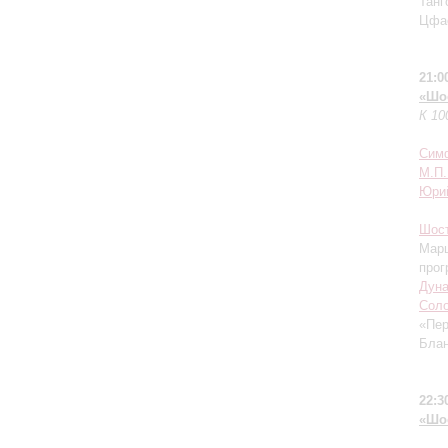
Танг
Цфа
21:0
«Шо
К 10
Симф
М.П.
Юри
Шос
Марш
прог
Дуна
Соло
«Пер
Блан
22:3
«Шо