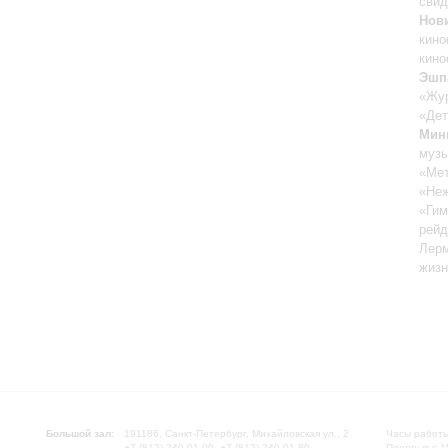
свид
Нов
кин
кин
Эшп
«Жу
«Дет
Мин
музы
«Ме
«Неж
«Гим
рей
Лерм
жизн
Большой зал:
191186, Санкт-Петербург, Михайловская ул., 2
Часы работы
+7 (812) 240-01-00, +7 (812) 240-01-80
Перерыв с 1