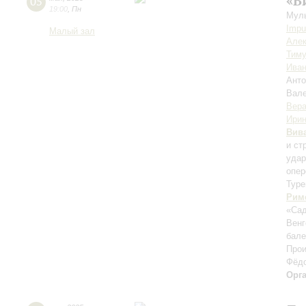
«В
05
19:00
,
Пн
Муль
Impu
Малый зал
Алек
Тиму
Иван
Анто
Вале
Вера
Ирин
Вив
и ст
удар
опер
Туре
Рим
«Са
Венг
бале
Прои
Фёд
Орг