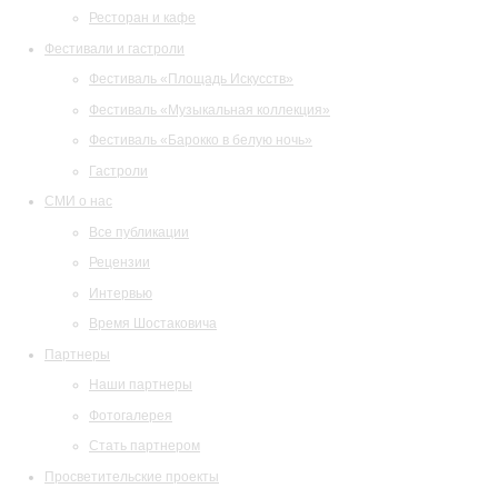
Ресторан и кафе
Фестивали и гастроли
Фестиваль «Площадь Искусств»
Фестиваль «Музыкальная коллекция»
Фестиваль «Барокко в белую ночь»
Гастроли
СМИ о нас
Все публикации
Рецензии
Интервью
Время Шостаковича
Партнеры
Наши партнеры
Фотогалерея
Стать партнером
Просветительские проекты