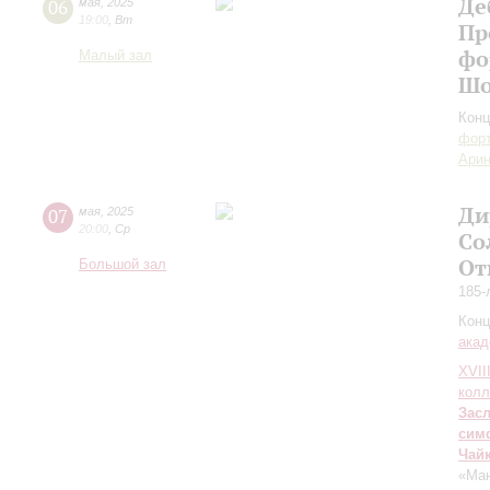
Де
06
мая
,
2025
19:00
,
Вт
Пр
фо
Малый зал
Шо
Конц
форт
Арин
Ди
07
мая
,
2025
20:00
,
Ср
Со
От
Большой зал
185-
Конц
акад
XVII
колл
Зас
сим
Чай
«Ман