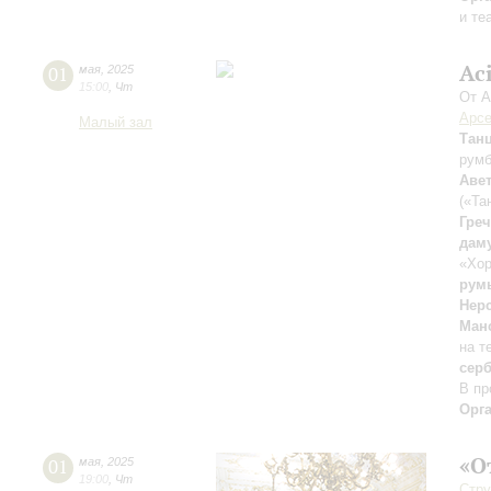
и те
Ac
01
мая
,
2025
15:00
,
Чт
От А
Арсе
Малый зал
Тан
рум
Аве
(«Та
Гре
дам
«Хор
рум
Нер
Ман
на т
сер
В пр
Орг
«О
01
мая
,
2025
19:00
,
Чт
Стру