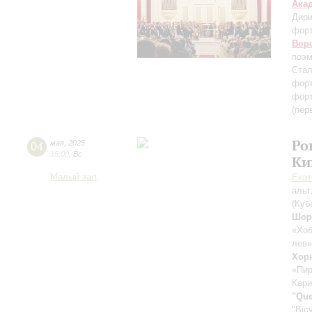
Ака
Дири
фор
Вор
поэм
Стал
форт
форт
(пер
Ро
04
мая
,
2025
15:00
,
Вс
Ки
Малый зал
Екат
альт
(Куб
Шор
«Хоб
лев»
Хор
«Пир
Кари
"Qu
"Bicy