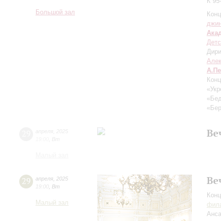
К 95
Большой зал
Конц
джи
Ака
Детс
Дири
Але
А.П
Конц
«Укр
«Бед
«Бер
Ве
29
апреля
,
2025
19:00
,
Вт
Малый зал
Ве
29
апреля
,
2025
19:00
,
Вт
Конц
Малый зал
фила
Анса