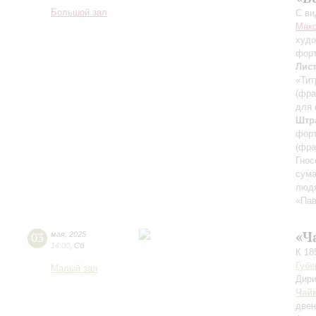
Большой зал
С ви
Мак
худо
фор
Лис
«Тит
(фра
для 
Штр
форт
(фра
Гнос
сум
людя
«Пав
«Ч
03
мая
,
2025
14:00
,
Сб
К 18
Губе
Малый зал
Дири
Чай
двен