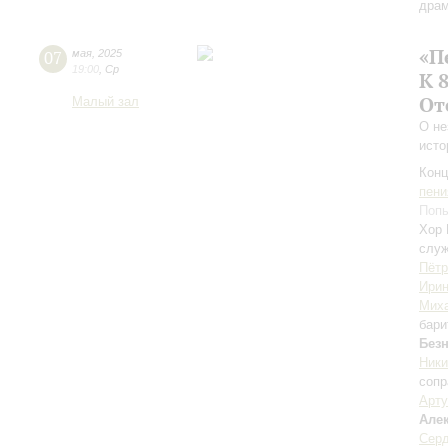
драм
«П
07
мая
,
2025
19:00
,
Ср
К 
От
Малый зал
О не
исто
Конц
пени
Попы
Хор 
служ
Пётр
Ири
Миха
бари
Без
Ники
сопр
Арту
Але
Серд