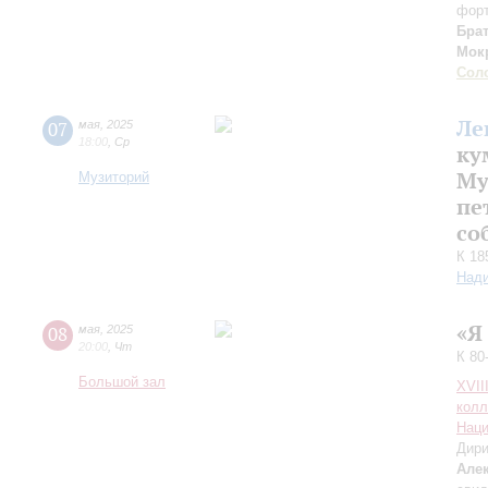
фор
Бра
Мок
Сол
Ле
07
мая
,
2025
18:00
,
Ср
ку
Му
Музиторий
пе
cо
К 18
Над
«Я
08
мая
,
2025
20:00
,
Чт
К 80
Большой зал
XVII
колл
Наци
Дири
Але