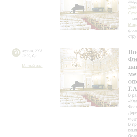
акад
Дени
Сух
- ви
Моц
форт
стру
По
30
апреля
,
2025
19:00
,
Ср
Фи
на
Малый зал
ме
оп
Г.
В ра
«Кла
Фест
Дири
веду
В пр
комп
Орг