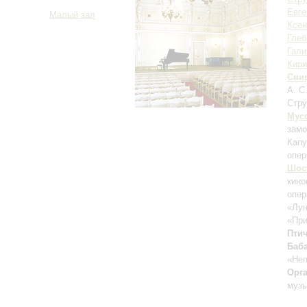
Евге
Малый зал
Ксен
Глеб
Гали
Кири
Сви
А. С
Стру
Мус
замо
Капу
опер
Шос
кин
опе
«Лун
«При
Пти
Баб
«Не
Орг
музы