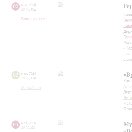
Ге
02
мая
,
2025
20:00
,
Пт
Конц
Большой зал
Зас
сим
Дири
Гер
Рапс
«Пор
орке
форт
«В
02
мая
,
2025
19:00
,
Пт
Каме
Алек
Малый зал
Дири
Вив
и ст
Орг
Му
03
мая
,
2025
20:00
,
Сб
«В