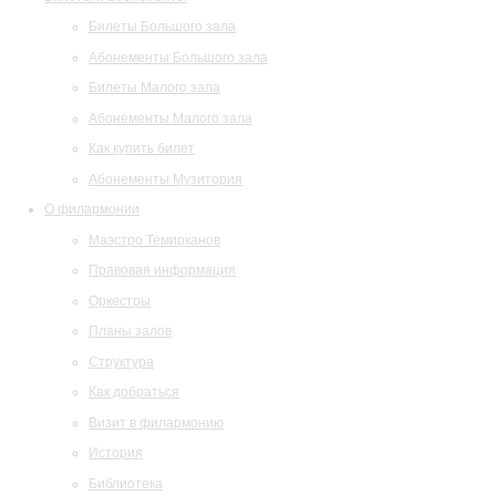
Билеты Большого зала
Абонементы Большого зала
Билеты Малого зала
Абонементы Малого зала
Как купить билет
Абонементы Музитория
О филармонии
Маэстро Темирканов
Правовая информация
Оркестры
Планы залов
Структура
Как добраться
Визит в филармонию
История
Библиотека