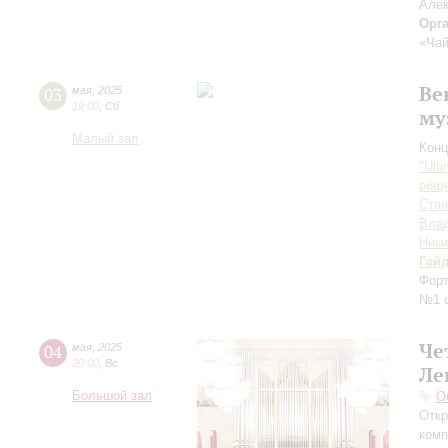
Алек
Орг
«Чай
Ве
03
мая
,
2025
19:00
,
Сб
му
Малый зал
Конц
"Ult
обще
Ста
Вла
Ники
Гай
Форт
№1 
Че
04
мая
,
2025
20:00
,
Вс
Ле
Большой зал
О
Откр
комп