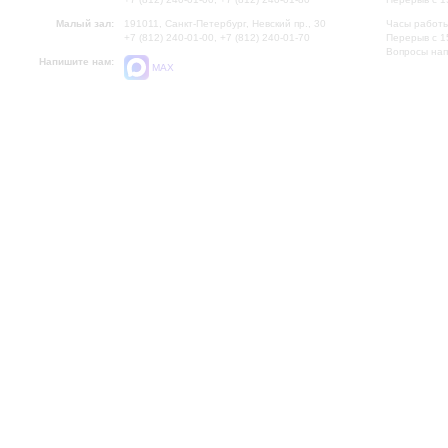
Малый зал:
191011, Санкт-Петербург, Невский пр., 30
Часы работы
+7 (812) 240-01-00, +7 (812) 240-01-70
Перерыв с 1
Вопросы на
Напишите нам:
MAX