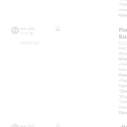
"Som
cham
Орг
Ро
04
мая
,
2025
19:00
,
Вс
Ки
Малый зал
Екат
альт
(Куб
Шор
«Хоб
лев»
Хор
«Пир
Кари
"Qu
"Bicy
"Som
cham
Орг
мая
,
2025