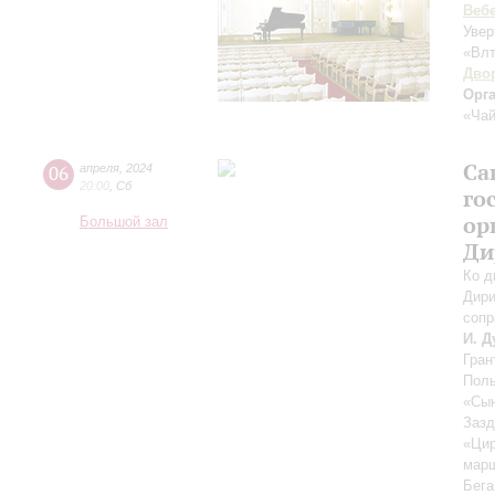
Веб
Увер
«Влт
Дво
Орг
«Чай
Са
06
апреля
,
2024
20:00
,
Сб
го
ор
Большой зал
Ди
Ко д
Дири
сопр
И. Д
Гран
Поль
«Сын
Зазд
«Цир
марш
Бега