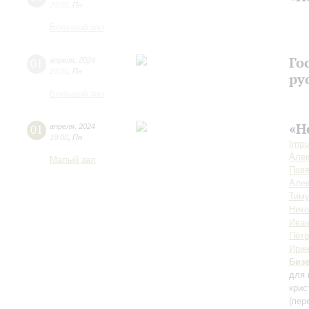
20:00
,
Пн
Большой зал
Го
01
апреля
,
2024
20:00
,
Пн
ру
Большой зал
«Н
01
апреля
,
2024
19:00
,
Пн
Impu
Алек
Малый зал
Пав
Алек
Тиму
Ник
Иван
Пётр
Ирин
Биз
для 
крис
(пер