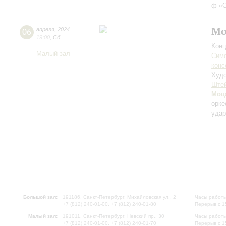
ф «С
Мо
06
апреля
,
2024
19:00
,
Сб
Конц
Малый зал
Симф
конс
Худо
Ште
Моц
орке
удар
Большой зал:
191186, Санкт-Петербург, Михайловская ул., 2
Часы работы
+7 (812) 240-01-00, +7 (812) 240-01-80
Перерыв с 1
Малый зал:
191011, Санкт-Петербург, Невский пр., 30
Часы работы
+7 (812) 240-01-00, +7 (812) 240-01-70
Перерыв с 1