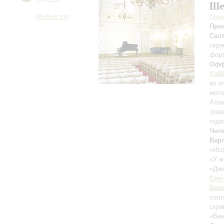
19:00
,
Сб
Ше
Малый зал
Генн
Про
Салт
скри
фор
Офф
Уэб
из о
моте
Алли
гроз
года
Чил
Вар
«Исп
«У м
«Ди
Сен
Бра
соло
скри
«Вен