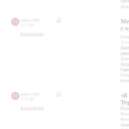
Орг
музы
Ме
31
марта
,
2024
15:00
,
Вс
с 
Большой зал
Конц
Днев
Зас
сим
Дири
Ната
Гаде
Конц
реда
«В
31
марта
,
2024
20:00
,
Вс
Те
Большой зал
Пья
Босс
Фелл
квар