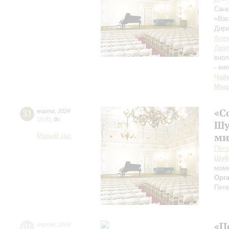
Санк
«Вас
Дири
Алек
Дмит
вио
- ви
Чай
Моц
«С
31
марта
,
2024
19:00
,
Вс
Шу
ми
Малый зал
Пётр
Шуб
моме
Орг
Пете
«П
01
апреля
,
2024