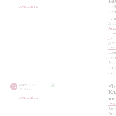
Ба
Большой зал
К 22
«Жив
Конц
Днев
Ака
Конц
детс
Дири
Ева 
Фал
сказ
Балд
пока
аква
«Т
30
марта
,
2024
20:00
,
Сб
Кл
кв
Большой зал
Росс
Вла
Генн