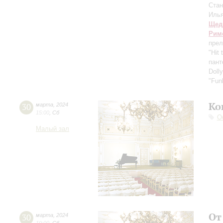
Ста
Иль
Щед
Рим
пре
"Hit
пант
Doll
"Fun
Ко
30
марта
,
2024
15:00
,
Сб
О
Малый зал
От
30
марта
,
2024