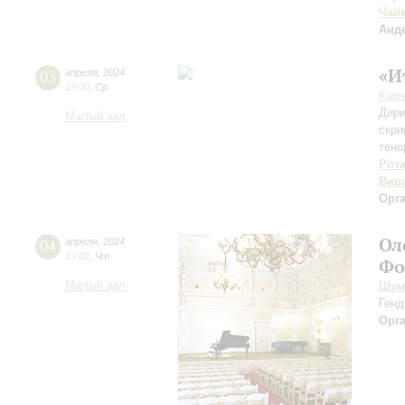
Чай
Анд
«И
03
апреля
,
2024
19:00
,
Ср
Каме
Дири
Малый зал
скри
тено
Рот
Вив
Орг
Ол
04
апреля
,
2024
19:00
,
Чт
Фо
Малый зал
Шум
Генд
Орг