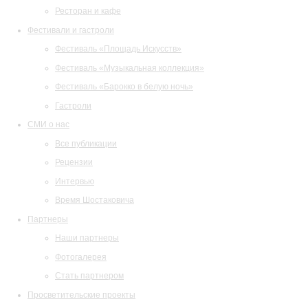
Ресторан и кафе
Фестивали и гастроли
Фестиваль «Площадь Искусств»
Фестиваль «Музыкальная коллекция»
Фестиваль «Барокко в белую ночь»
Гастроли
СМИ о нас
Все публикации
Рецензии
Интервью
Время Шостаковича
Партнеры
Наши партнеры
Фотогалерея
Стать партнером
Просветительские проекты