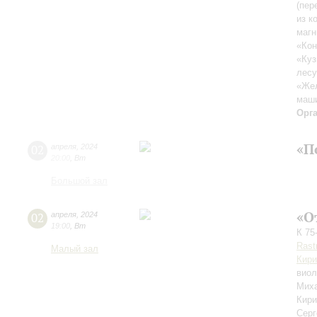
(пер
из к
магн
«Кон
«Куз
лесу
«Жел
маши
Орг
«П
02
апреля
,
2024
20:00
,
Вт
Большой зал
«О
02
апреля
,
2024
19:00
,
Вт
К 75
Rastr
Малый зал
Кири
виол
Мих
Кир
Серг