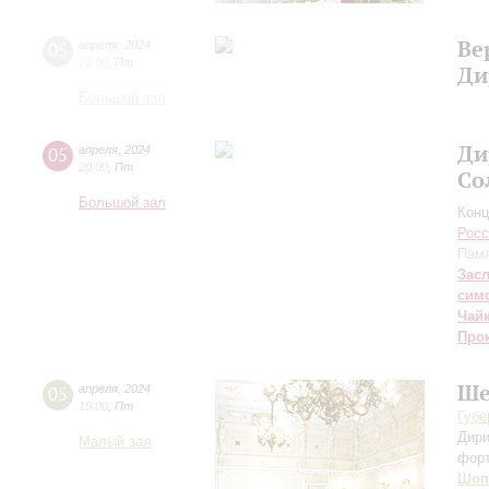
Ве
05
апреля
,
2024
20:00
,
Пт
Ди
Большой зал
Ди
05
апреля
,
2024
20:00
,
Пт
Со
Большой зал
Конц
Росс
Памя
Зас
сим
Чай
Про
Ше
05
апреля
,
2024
19:00
,
Пт
Губе
Дири
Малый зал
фор
Шоп