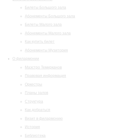
Билеты Большого зала
Абонементы Большого зала
Билеты Малого зала
Абонементы Малого зала
Как купить билет
Абонементы Музитория
О филармонии
Маэстро Темирканов
Правовая информация
Оркестры
Планы залов
Структура
Как добраться
Визит в филармонию
История
Библиотека