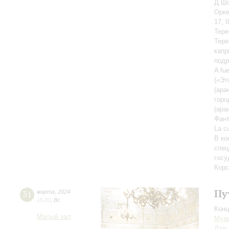
Д.Шо
Орке
17, 
Тере
Тере
капр
подр
A fu
(«Эт
(ара
горо
(ара
Фант
La с
В ко
спец
госу
Корс
Пу
31
марта
,
2024
15:00
,
Вс
Конц
Малый зал
Музы
Для 