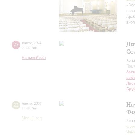
«Во
виол
Араб
виол
Ди
22
марта
,
2024
20:00
,
Пт
Со
Большой зал
Конц
Памя
Зас
сим
Лис
Бру
На
22
марта
,
2024
19:00
,
Пт
Фо
Малый зал
Конц
форт
Чай