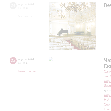
Ве
24
марта
,
2024
19:00
,
Вс
Малый зал
Ча
25
марта
,
2024
20:00
,
Пн
Ек
Большой зал
Санк
им. 
Хор 
Влад
дири
Хор 
Н.А.
Серг
Конц