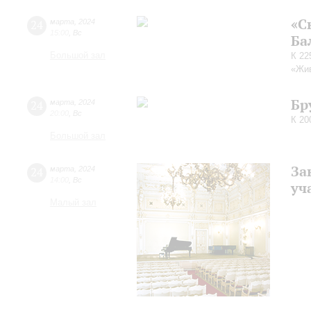
«С
24
марта
,
2024
15:00
,
Вс
Ба
Большой зал
К 22
«Жив
Бр
24
марта
,
2024
20:00
,
Вс
К 20
Большой зал
За
24
марта
,
2024
14:00
,
Вс
уч
Малый зал