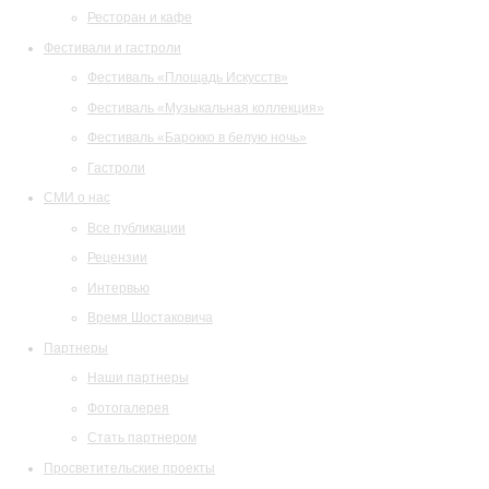
Ресторан и кафе
Фестивали и гастроли
Фестиваль «Площадь Искусств»
Фестиваль «Музыкальная коллекция»
Фестиваль «Барокко в белую ночь»
Гастроли
СМИ о нас
Все публикации
Рецензии
Интервью
Время Шостаковича
Партнеры
Наши партнеры
Фотогалерея
Стать партнером
Просветительские проекты