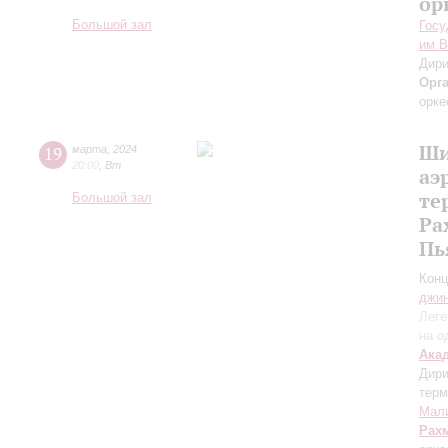
ор
Большой зал
Госу
им.В
Дири
Орг
орке
Ши
19
марта
,
2024
20:00
,
Вт
аэ
те
Большой зал
Ра
Пь
Конц
джи
Леге
на о
Ака
Дири
терм
Мал
Рах