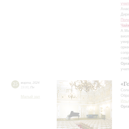
учил
Анас
Дири
Поли
Чай
А.Ми
виол
умир
орке
сопр
симф
Орг
учил
«Г
25
марта
,
2024
19:00
,
Пн
Соли
Обра
Малый зал
Ильд
Орг