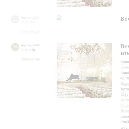
Ве
26
марта
,
2024
19:00
,
Вт
Малый зал
Ве
26
марта
,
2024
19:00
,
Вт
ин
Малый зал
Конц
фила
Квин
колл
Дмит
Арт
Сер
Анто
Игор
Дмит
фле
фле
англ