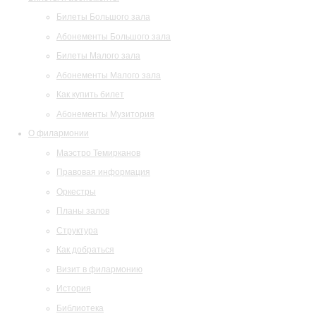
Билеты Большого зала
Абонементы Большого зала
Билеты Малого зала
Абонементы Малого зала
Как купить билет
Абонементы Музитория
О филармонии
Маэстро Темирканов
Правовая информация
Оркестры
Планы залов
Структура
Как добраться
Визит в филармонию
История
Библиотека