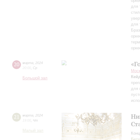
орке
для 
стил
увер
для 
Браз
орке
терм
орке
«Г
20
марта
,
2024
20:00
,
Ср
Моск
Кей
Большой зал
преп
для 
пуст
испо
Ни
21
марта
,
2024
19:00
,
Чт
Ст
Малый зал
Конц
Бет