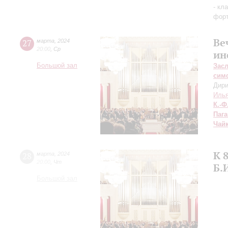
- кл
фор
Ве
27
марта
,
2024
20:00
,
Ср
ин
Большой зал
Зас
сим
Дири
Илья
К.-Ф
Паг
Чай
К 
28
марта
,
2024
20:00
,
Чт
Б.
Большой зал