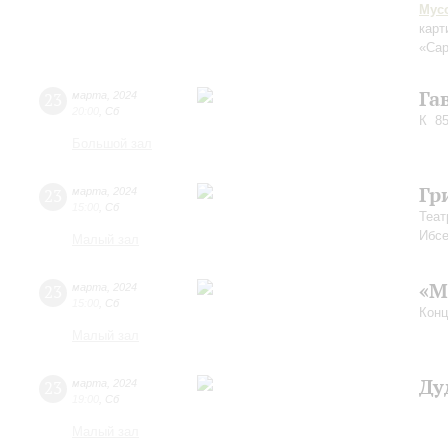
Мус
карт
«Сар
Га
23
марта
,
2024
20:00
,
Сб
К 85
Большой зал
Гр
23
марта
,
2024
15:00
,
Сб
Теат
Ибс
Малый зал
«М
23
марта
,
2024
15:00
,
Сб
Конц
Малый зал
Ду
23
марта
,
2024
19:00
,
Сб
Малый зал