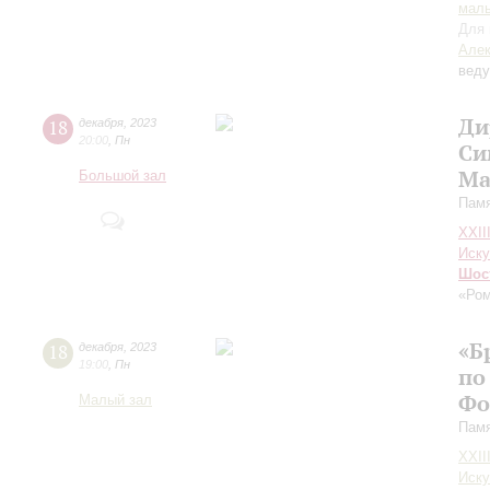
маль
Для 
Алек
вед
Ди
18
декабря
,
2023
20:00
,
Пн
Си
Ма
Большой зал
Памя
XXII
Иску
Шос
«Ром
«Б
18
декабря
,
2023
19:00
,
Пн
по
Фо
Малый зал
Памя
XXII
Иску