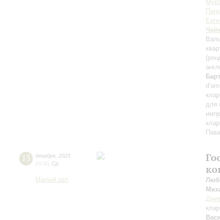
Мур
Панк
Евге
Чай
Валь
квар
(рон
англ
Бар
d’am
клар
для 
импр
клар
Пав
Го
13
декабря
,
2023
19:00
,
Ср
ко
Малый зал
Люб
Мих
Дмит
клар
Вас