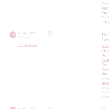
Дин
Кру
Инс
Орг
конц
От
14
декабря
,
2023
20:00
,
Чт
Памя
Большой зал
XXII
Иску
Зас
сим
Хор 
Вале
Дири
вио
Шум
(орк
№ 13
Е.Ев
декабря
,
2023