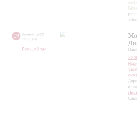
Але
Бра
рапс
«Вес
Ма
19
декабря
,
2023
20:00
,
Вт
Ди
Большой зал
Памя
XXII
Иску
Зас
сим
Дири
фор
Лис
Сим