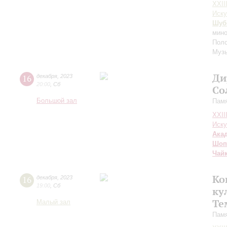
XXII
Иску
Шуб
мино
Поло
Муз
Ди
16
декабря
,
2023
20:00
,
Сб
Со
Большой зал
Памя
XXII
Иску
Ака
Шоп
Чай
Ко
16
декабря
,
2023
19:00
,
Сб
ку
Те
Малый зал
Памя