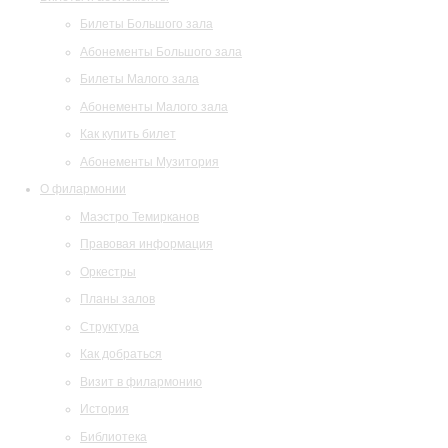
Билеты Большого зала
Абонементы Большого зала
Билеты Малого зала
Абонементы Малого зала
Как купить билет
Абонементы Музитория
О филармонии
Маэстро Темирканов
Правовая информация
Оркестры
Планы залов
Структура
Как добраться
Визит в филармонию
История
Библиотека