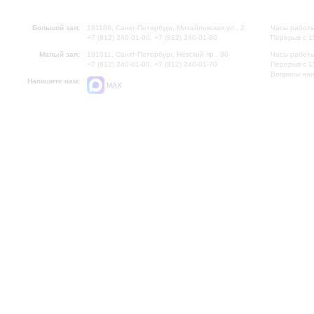
Большой зал:
191186, Санкт-Петербург, Михайловская ул., 2
Часы работы
+7 (812) 240-01-00, +7 (812) 240-01-80
Перерыв с 1
Малый зал:
191011, Санкт-Петербург, Невский пр., 30
Часы работы
+7 (812) 240-01-00, +7 (812) 240-01-70
Перерыв с 1
Вопросы на
Напишите нам:
MAX