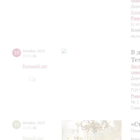
Ака
Дири
Анна
Рим
(с ч
Бле
мул
В 
10
декабря
,
2023
20:00
,
Вс
Те
Большой зал
Зас
сим
Дири
лаур
П.И.
Рав
№ 1 
Сим
«С
10
декабря
,
2023
15:00
,
Вс
Поэз
Малый зал
Конц