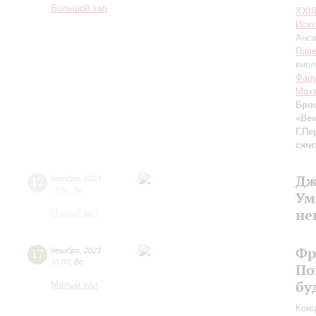
Большой зал
XXII
Иску
Анса
Паве
виол
Фар
Мах
Бро
«Ве
Г.Пе
сюи
Дж
17
декабря
,
2023
15:00
,
Вс
Ум
не
Малый зал
Фр
17
декабря
,
2023
15:00
,
Вс
По
бу
Малый зал
Конц