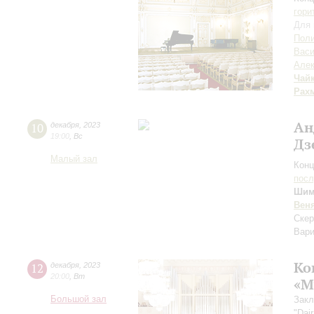
гори
Для 
Поли
Вас
Алек
Чай
Рах
Ан
10
декабря
,
2023
19:00
,
Вс
Дз
Малый зал
Конц
пос
Шим
Вен
Скер
Вари
Ко
12
декабря
,
2023
20:00
,
Вт
«М
Большой зал
Закл
"Dair