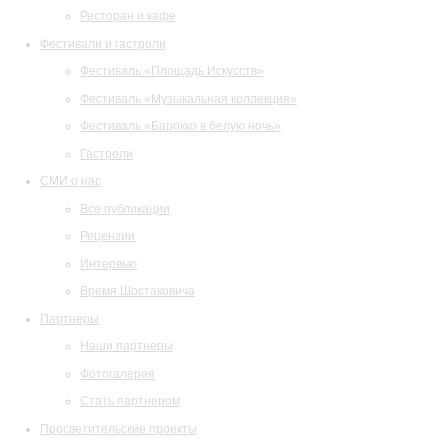
Ресторан и кафе
Фестивали и гастроли
Фестиваль «Площадь Искусств»
Фестиваль «Музыкальная коллекция»
Фестиваль «Барокко в белую ночь»
Гастроли
СМИ о нас
Все публикации
Рецензии
Интервью
Время Шостаковича
Партнеры
Наши партнеры
Фотогалерея
Стать партнером
Просветительские проекты