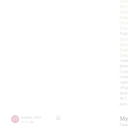
XXII
Иску
Симф
музы
госу
Корс
Худо
Ште
Лют
Ком
Тим
скри
фор
Гли
скер
сере
«Рад
фор
№ 2 
для 
Му
17
декабря
,
2023
20:00
,
Вс
Памя