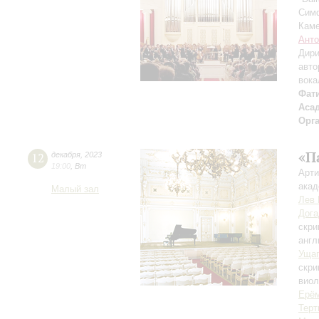
Симф
Каме
Анто
Дири
авто
вока
Фат
Аса
Орг
«П
12
декабря
,
2023
19:00
,
Вт
Арти
акад
Малый зал
Лев 
Дога
скри
англ
Уща
скри
вио
Ерё
Терт