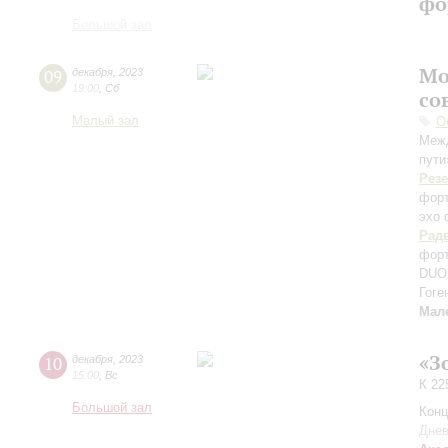
фо
Большой зал
Мо
09
декабря
,
2023
19:00
,
Сб
со
Малый зал
О
Межд
пути
Рез
форт
эхо 
Рад
форт
DUO 
Гоге
Мал
«З
10
декабря
,
2023
15:00
,
Вс
К 22
Большой зал
Конц
Днев