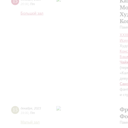
Ка
15
20:00
,
Пт
Мо
Ху
Большой зал
Ко
Памя
XXII
Иску
Худо
Конс
Баш
Чай
(пер
«Кал
дев
Сан
фант
и ст
Фр
15
декабря
,
2023
19:00
,
Пт
Фо
Малый зал
Памя