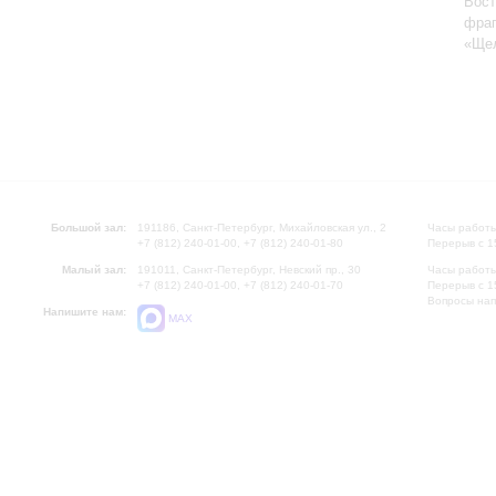
Вост
фраг
«Щел
Большой зал:
191186, Санкт-Петербург, Михайловская ул., 2
Часы работы
+7 (812) 240-01-00, +7 (812) 240-01-80
Перерыв с 1
Малый зал:
191011, Санкт-Петербург, Невский пр., 30
Часы работы
+7 (812) 240-01-00, +7 (812) 240-01-70
Перерыв с 1
Вопросы на
Напишите нам:
MAX