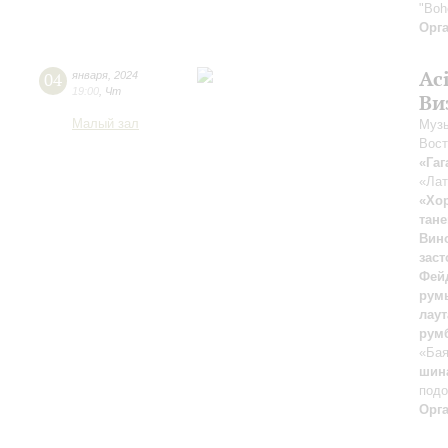
"Boh
Орг
Ac
04
января
,
2024
19:00
,
Чт
Ви
Малый зал
Музы
Вост
«Гаг
«Лат
«Хо
тане
Вин
зас
Фей
рум
лаут
румб
«Ба
шина
подо
Орг