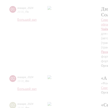
Ди
01
января
,
2024
20:00
,
Пн
Со
Большой зал
Симф
обла
Чай
для 
(авт
(тра
(тра
Про
форт
форт
Орг
«А
02
января
,
2024
19:00
,
Вт
«Фон
Серг
Большой зал
Орг
«С
02
января
,
2024
15:00
,
Вт