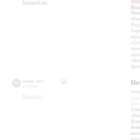
сим
Большой зал
Моц
Пон
«Рак
Фау
Гоф
музы
«Сел
орке
карт
«Вол
фраг
Но
06
января
,
2024
15:00
,
Сб
Конц
Малый зал
гори
Для 
Санк
«Вас
Дири
Агл
вио
альт