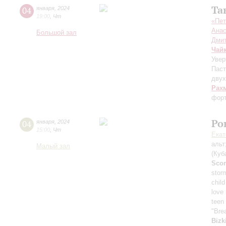
Та
04
января
,
2024
19:00
,
Чт
«Пет
Анас
Большой зал
Дмит
Чай
Увер
Паст
двух
Рах
фор
Ро
04
января
,
2024
15:00
,
Чт
Екат
альт
Малый зал
(Куб
Scor
stor
child
love
teen 
"Bre
Bizk