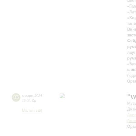
Вост
«Гаг
«Лат
«Хо
тане
Вин
зас
Фей
рум
лаут
румб
«Ба
шина
подо
Орг
“W
03
января
,
2024
19:00
,
Ср
Музы
Джек
Малый зал
Анса
Алек
Орг