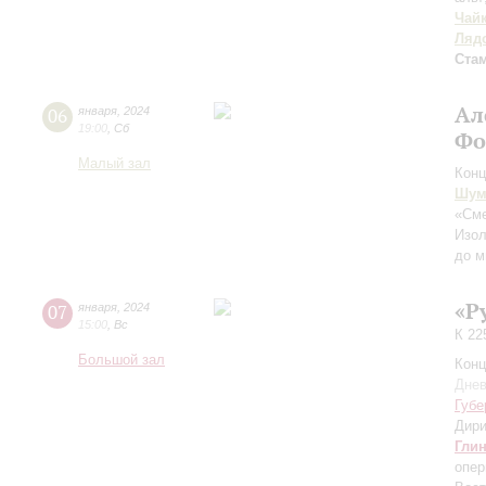
Чай
Ляд
Ста
Ал
06
января
,
2024
19:00
,
Сб
Фо
Малый зал
Конц
Шум
«Сме
Изо
до м
«Р
07
января
,
2024
15:00
,
Вс
К 22
Большой зал
Конц
Днев
Губе
Дири
Гли
опер