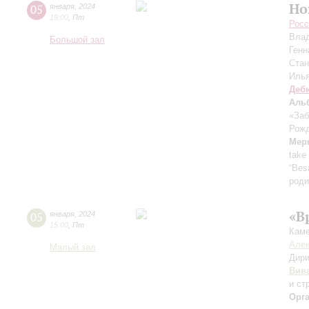
Но
05
января
,
2024
19:00
,
Пт
Росс
Вла
Большой зал
Генн
Ста
Иль
Деб
Аль
«Заб
Рожд
Мер
take
“Bes
роди
«В
05
января
,
2024
15:00
,
Пт
Каме
Алек
Малый зал
Дири
Вив
и ст
Орг