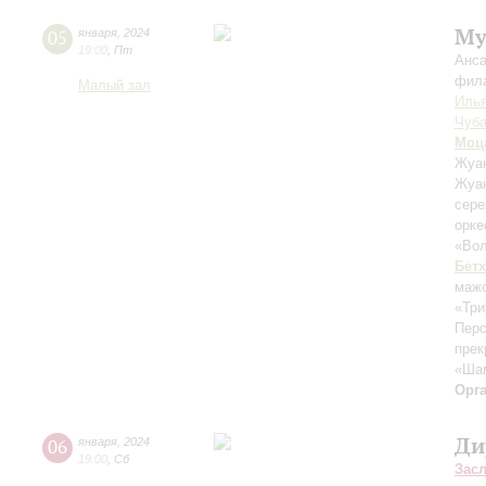
Му
05
января
,
2024
19:00
,
Пт
Анса
фила
Малый зал
Илья
Чуба
Моц
Жуан
Жуан
сер
орк
«Вол
Бет
маж
«Три
Перс
прек
«Ша
Орг
Ди
06
января
,
2024
19:00
,
Сб
Зас