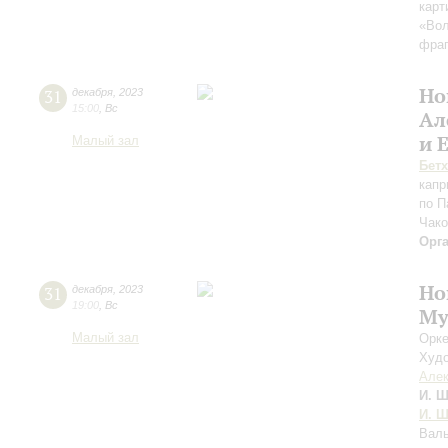
карт
«Вол
фраг
Но
31
декабря
,
2023
15:00
,
Вс
Ал
и 
Малый зал
Бет
капр
по П
Чако
Орг
Но
31
декабря
,
2023
19:00
,
Вс
Му
Малый зал
Орке
Худо
Алек
И. Ш
И. Ш
Валь