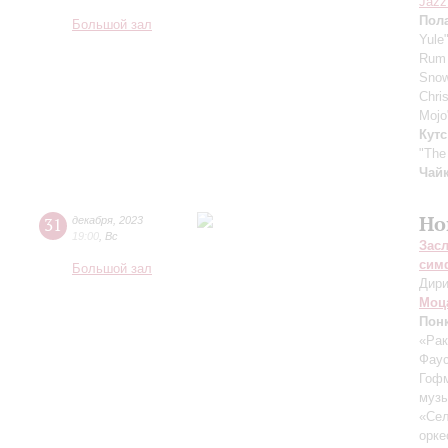
Jazz
Пола
Большой зал
Yule
Rum 
Sno
Chri
Mojo
Кутс
"The
Чайк
Но
31
декабря
,
2023
19:00
,
Вс
Зас
сим
Большой зал
Дири
Моц
Пон
«Рак
Фау
Гоф
музы
«Сел
орке