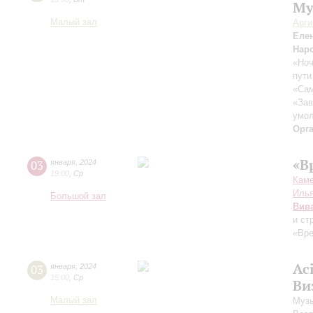
Му
Малый зал
Арг
Еле
Нар
«Ноч
пути
«Са
«Зав
умол
Орг
«В
03
января
,
2024
19:00
,
Ср
Каме
Иль
Большой зал
Вив
и ст
«Вре
Ac
03
января
,
2024
15:00
,
Ср
Ви
Малый зал
Музы