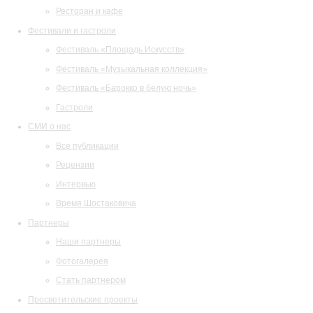
Ресторан и кафе
Фестивали и гастроли
Фестиваль «Площадь Искусств»
Фестиваль «Музыкальная коллекция»
Фестиваль «Барокко в белую ночь»
Гастроли
СМИ о нас
Все публикации
Рецензии
Интервью
Время Шостаковича
Партнеры
Наши партнеры
Фотогалерея
Стать партнером
Просветительские проекты