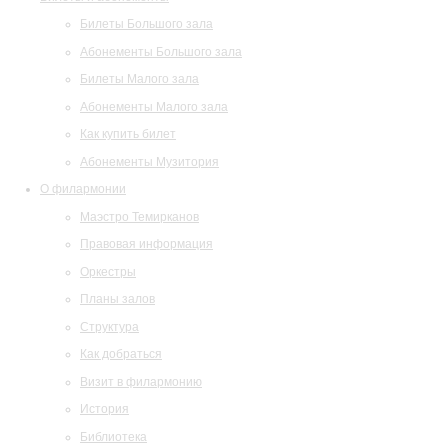
Билеты Большого зала
Абонементы Большого зала
Билеты Малого зала
Абонементы Малого зала
Как купить билет
Абонементы Музитория
О филармонии
Маэстро Темирканов
Правовая информация
Оркестры
Планы залов
Структура
Как добраться
Визит в филармонию
История
Библиотека