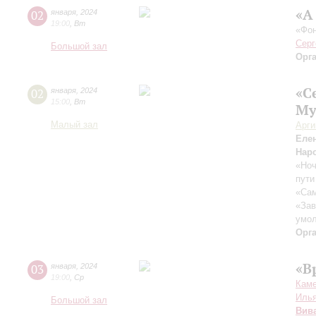
«А
02
января
,
2024
19:00
,
Вт
«Фон
Серг
Большой зал
Орг
«С
02
января
,
2024
15:00
,
Вт
Му
Малый зал
Арг
Еле
Нар
«Ноч
пути
«Са
«Зав
умол
Орг
«В
03
января
,
2024
19:00
,
Ср
Каме
Иль
Большой зал
Вив