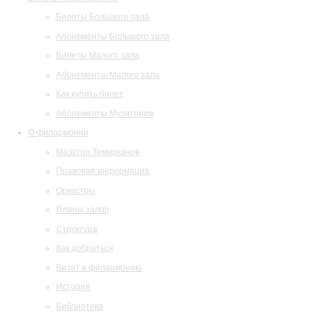
Билеты Большого зала
Абонементы Большого зала
Билеты Малого зала
Абонементы Малого зала
Как купить билет
Абонементы Музитория
О филармонии
Маэстро Темирканов
Правовая информация
Оркестры
Планы залов
Структура
Как добраться
Визит в филармонию
История
Библиотека