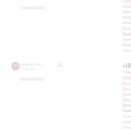
Симф
обла
Большой зал
Дири
банд
виб
Жур
Пья
Айре
Пья
Libe
«Щ
30
декабря
,
2023
20:00
,
Сб
«Чиж
Алек
Большой зал
Конс
Викт
Але
Ирин
Джа
Чай
Тане
тане
Кита