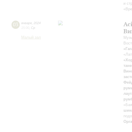
и ст
«Вре
Ac
03
января
,
2024
15:00
,
Ср
Ви
Малый зал
Музы
Вост
«Гаг
«Лат
«Хо
тане
Вин
зас
Фей
рум
лаут
румб
«Ба
шина
подо
Орг