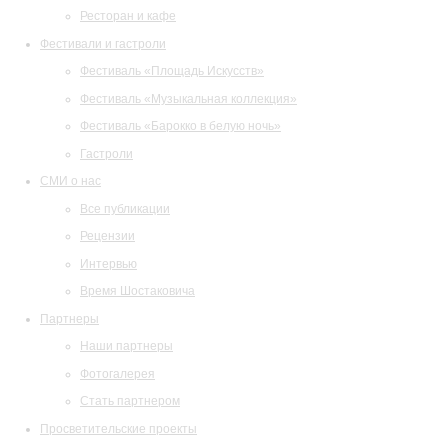
Ресторан и кафе
Фестивали и гастроли
Фестиваль «Площадь Искусств»
Фестиваль «Музыкальная коллекция»
Фестиваль «Барокко в белую ночь»
Гастроли
СМИ о нас
Все публикации
Рецензии
Интервью
Время Шостаковича
Партнеры
Наши партнеры
Фотогалерея
Стать партнером
Просветительские проекты