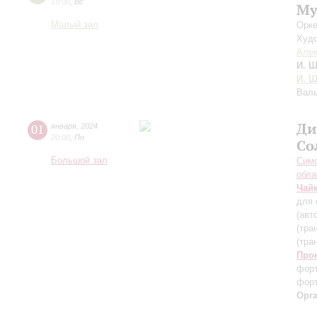
19:00
,
Вс
Му
Малый зал
Орке
Худо
Алек
И. Ш
И. Ш
Валь
Ди
01
января
,
2024
20:00
,
Пн
Со
Большой зал
Симф
обла
Чай
для 
(авт
(тра
(тра
Про
форт
форт
Орг