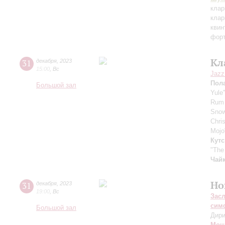
клар
клар
квин
фор
Кл
31
декабря
,
2023
15:00
,
Вс
Jazz
Пола
Большой зал
Yule
Rum 
Sno
Chri
Mojo
Кутс
"The
Чайк
Но
31
декабря
,
2023
19:00
,
Вс
Зас
сим
Большой зал
Дири
Моц