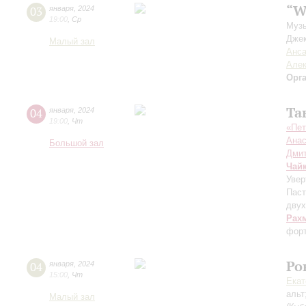
“W
03
января
,
2024
19:00
,
Ср
Музы
Джек
Малый зал
Анса
Алек
Орг
Та
04
января
,
2024
19:00
,
Чт
«Пет
Анас
Большой зал
Дмит
Чай
Увер
Паст
двух
Рах
фор
Ро
04
января
,
2024
15:00
,
Чт
Екат
альт
Малый зал