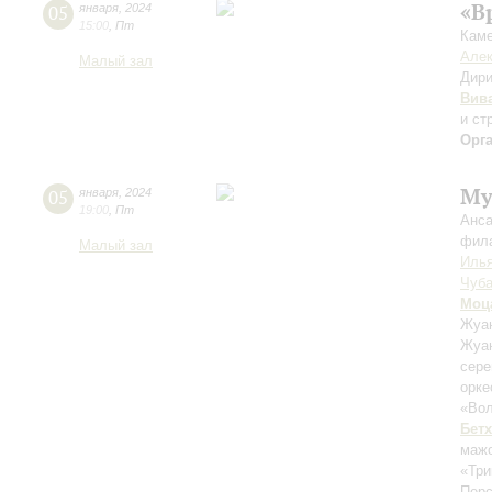
«В
05
января
,
2024
15:00
,
Пт
Каме
Алек
Малый зал
Дири
Вив
и ст
Орг
Му
05
января
,
2024
19:00
,
Пт
Анса
фила
Малый зал
Илья
Чуба
Моц
Жуан
Жуан
сер
орк
«Вол
Бет
маж
«Три
Перс