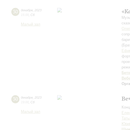
«К
30
декабря
,
2023
15:00
,
Сб
Музы
сказ
Малый зал
Оле
сопр
бари
(Бра
Ефи
форт
прое
режи
Бет
Веб
Орг
Ве
30
декабря
,
2023
19:00
,
Сб
Конц
Малый зал
Еле
Тать
Юри
Шум