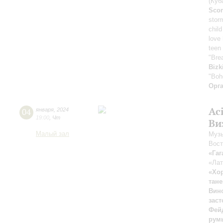
(Куб
Scor
stor
child
love
teen 
"Bre
Bizk
"Boh
Орг
Ac
04
января
,
2024
19:00
,
Чт
Ви
Малый зал
Музы
Вост
«Гаг
«Лат
«Хо
тане
Вин
зас
Фей
рум