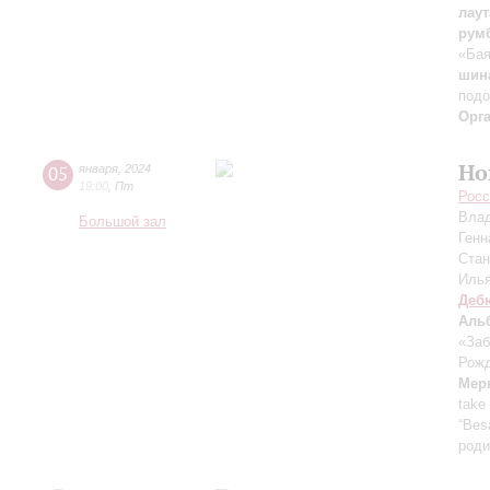
лаут
румб
«Ба
шина
подо
Орг
Но
05
января
,
2024
19:00
,
Пт
Росс
Вла
Большой зал
Генн
Ста
Иль
Деб
Аль
«Заб
Рожд
Мер
take
“Bes
роди