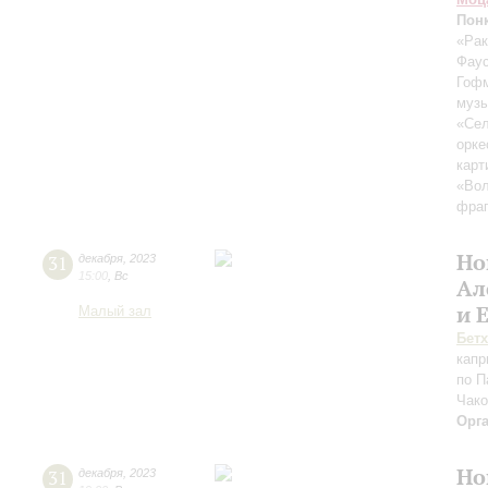
Пон
«Рак
Фау
Гоф
музы
«Сел
орке
карт
«Вол
фраг
Но
31
декабря
,
2023
15:00
,
Вс
Ал
и 
Малый зал
Бет
капр
по П
Чако
Орг
Но
31
декабря
,
2023