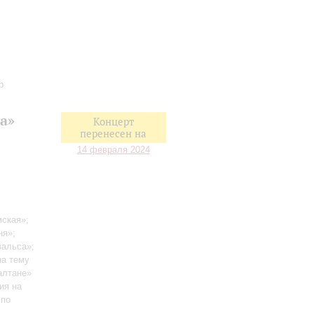
р
а»
Концерт
перенесен на
14 февраля 2024
мская»;
ня»;
вальса»;
на тему
алтане»
ия на
 по