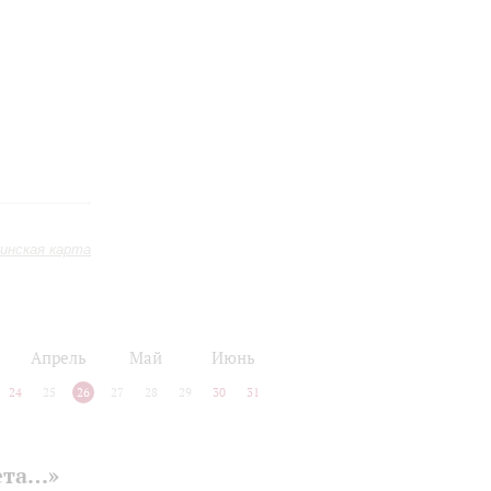
инская карта
Апрель
Май
Июнь
24
25
26
27
28
29
30
31
ета…»