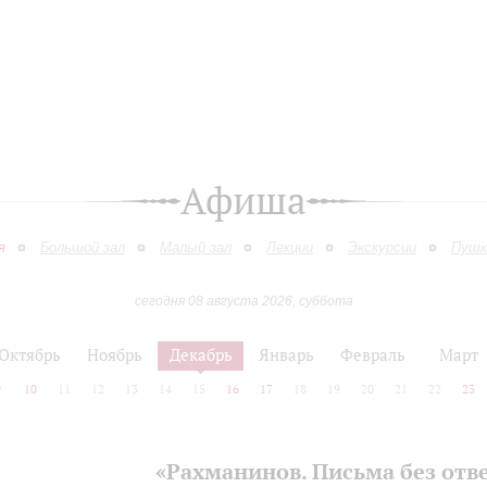
Афиша
я
Большой зал
Малый зал
Лекции
Экскурсии
Пушк
сегодня 08 августа 2026, суббота
Октябрь
Ноябрь
Декабрь
Январь
Февраль
Март
9
10
11
12
13
14
15
16
17
18
19
20
21
22
23
«Рахманинов. Письма без отв