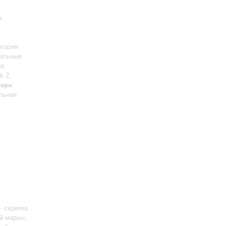
х
нтазия
ральные
а;
№ 2,
ерн
:
льная
- скрипка
й марш»,