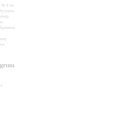
 № 4 на
Фугушка-
минор
а»,
«Времена
тему
го-
egrum
ь)