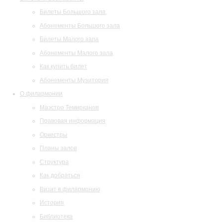
Билеты Большого зала
Абонементы Большого зала
Билеты Малого зала
Абонементы Малого зала
Как купить билет
Абонементы Музитория
О филармонии
Маэстро Темирканов
Правовая информация
Оркестры
Планы залов
Структура
Как добраться
Визит в филармонию
История
Библиотека