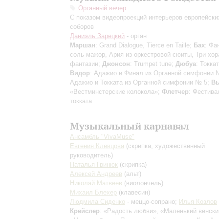
Органный вечер
С показом видеопроекций интерьеров европейски
соборов
Даниэль Зарецкий
- орган
Маршан
: Grand Dialogue, Tierce en Taille;
Бах
: Фа
соль мажор, Ария из оркестровой сюиты, Три хо
фантазии;
Джонсон
: Trumpet tune;
Дюбуа
: Токкат
Видор
: Адажио и Финал из Органной симфонии 
Адажио и Токката из Органной симфонии № 5;
Вь
«Вестминстерские колокола»;
Флетчер
: Фестива
токката
Музыкальный карнавал
Ансамбль "VivaMusе"
Евгения Клевцова
(скрипка, художественный
руководитель)
Наталья Гринюк
(скрипка)
Алексей Андреев
(альт)
Николай Матвеев
(виолончель)
Михаил Блехер
(клавесин)
Людмила Сиденко
- меццо-сопрано;
Илья Козлов
Крейслер
: «Радость любви», «Маленький венски