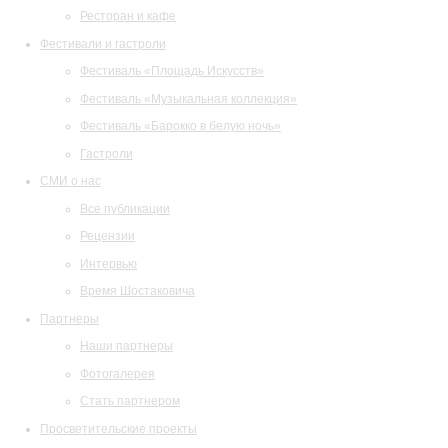
Ресторан и кафе
Фестивали и гастроли
Фестиваль «Площадь Искусств»
Фестиваль «Музыкальная коллекция»
Фестиваль «Барокко в белую ночь»
Гастроли
СМИ о нас
Все публикации
Рецензии
Интервью
Время Шостаковича
Партнеры
Наши партнеры
Фотогалерея
Стать партнером
Просветительские проекты