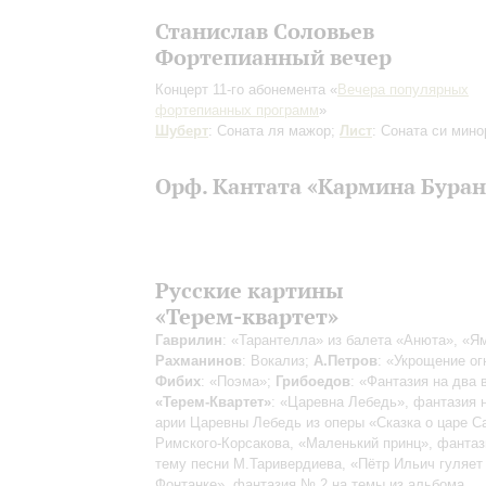
Станислав Соловьев
Фортепианный вечер
Концерт 11-го абонемента «
Вечера популярных
фортепианных программ
»
Шуберт
: Соната ля мажор;
Лист
: Соната си мино
Орф. Кантата «Кармина Буран
Русские картины
«Терем-квартет»
Гаврилин
: «Тарантелла» из балета «Анюта», «Я
Рахманинов
: Вокализ;
А.Петров
: «Укрощение ог
Фибих
: «Поэма»;
Грибоедов
: «Фантазия на два 
«Терем-Квартет»
: «Царевна Лебедь», фантазия 
арии Царевны Лебедь из оперы «Сказка о царе С
Римского-Корсакова, «Маленький принц», фантаз
тему песни М.Таривердиева, «Пётр Ильич гуляет
Фонтанке», фантазия № 2 на темы из альбома