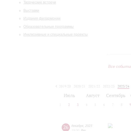
Творческие встречи
Выставки
Издания филармонии
Образовательные программы
Инклюзивные и специальные проекты
Все событи
2019/20
2020/21
2021/22
2022/23
2023/24
2024/25
2025/26
2026/27
Июль
Август
Сентябрь
1
2
3
4
5
6
7
8
26
декабря
,
2023
19:00
,
Вт