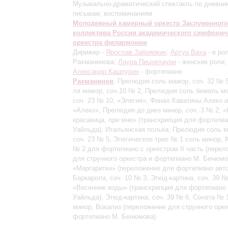
Музыкально-драматический спектакль по дневни
письмам, воспоминаниям
Молодежный камерный оркестр Заслуженного
коллектива России академического симфонич
оркестра филармонии
Дирижер -
Ярослав Забояркин
;
Артур Ваха
- в ро
Рахманинова;
Лаура Пицхелаури
- женские роли;
Александр Кашпурин
- фортепиано
Рахманинов
: Прелюдия соль мажор, соч. 32 № 
ля мажор, соч.10 № 2, Прелюдия соль бемоль м
соч. 23 № 10, «Элегия», Финал Каватины Алеко 
«Алеко», Прелюдия до диез минор, соч. 3 № 2, «
красавица, при мне»
(транскрипция для фортепиа
Уайльда)
, Итальянская полька, Прелюдия соль м
соч. 23 № 5, Элегическое трио № 1 соль минор, 
№ 2 для фортепиано с оркестром
II часть (пере
для струнного оркестра и фортепиано М. Бенюмо
«Маргаритки»
(переложение для фортепиано авто
Баркарола, соч. 10 № 3, Этюд-картина, соч. 39 №
«Весенние воды»
(транскрипция для фортепиано 
Уайльда)
, Этюд-картина, соч. 39 № 6, Соната № 
минор, Вокализ
(переложение для струнного орке
фортепиано М. Бенюмова)