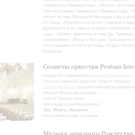
Чайковского «Времена года», «Жатва», фантазия
темы из альбома Чайковского «Времена года», «
песня» на тему Маленькой прелюдии и фуги до 
И.С.Баха, «Пётр Ильич в гостях у народов Север
фантазия № 3 на темы из альбома Чайковского 
года», «Зимой», фантазия на тему Дж. Гершвина
«Summertime», «Песня с Востока», фантазия на 
Песни индийского гостя из оперы «Садко» Римско
Корсакова
Солисты оркестра Pratum Int
Концерт 8-го абонемента «
Ансамблевые вечера
»
Солисты барочного оркестра «Pratum Integrum»
Сергей Фильченко
(художественный руководител
Наталья Вязовская
(скрипка)
Сергей Тищенко
(альт)
Александр Гулин
(виолончель)
Тиц
;
Эберль
;
Керцелли
Инструментальные сочинения
Музыка западного Рождества