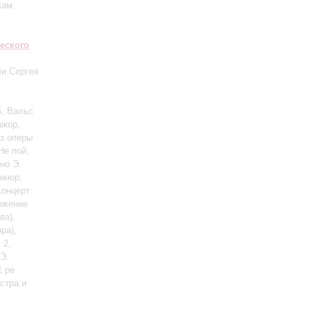
кам,
еского
ли Сергея
5, Вальс
ажор,
из оперы
Не пой,
но Э.
инор,
Концерт
ложение
ва)
,
ра)
,
 2,
Э.
1 ре
стра и