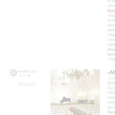
из к
«Инт
Мор
«Одн
из к
кино
фра
«Пир
кино
сери
Нор
Цим
«Гла
«М
25
декабря
,
2023
19:00
,
Пн
Губе
Дири
Малый зал
Сви
пове
опер
саня
фест
Орг