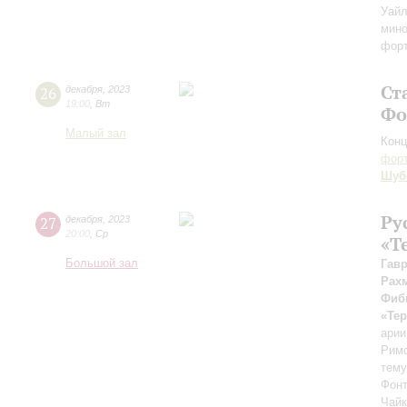
Уайл
мино
форт
Ст
26
декабря
,
2023
19:00
,
Вт
Фо
Малый зал
Конц
форт
Шуб
Ру
27
декабря
,
2023
20:00
,
Ср
«Т
Большой зал
Гав
Рах
Фиб
«Тер
арии
Римс
тему
Фонт
Чайк