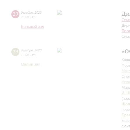
Ди
29
декабря
,
2023
20:00
,
Пт
Симф
Дири
Большой зал
Про
Сим
«О
29
декабря
,
2023
19:00
,
Пт
Конц
Малый зал
Форт
Мак
Оле
Нико
Мар
И. Ш
(пер
Шоп
пере
Бра
квар
сюи