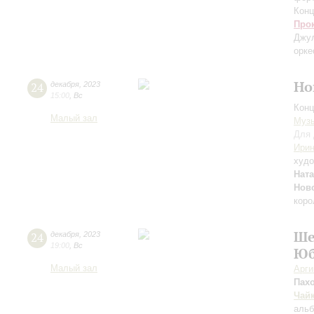
Конц
Про
Джу
орк
Но
24
декабря
,
2023
15:00
,
Вс
Конц
Малый зал
Музы
Для 
Ирин
худо
Нат
Ново
коро
Ше
24
декабря
,
2023
19:00
,
Вс
Юб
Малый зал
Арг
Пах
Чай
альб