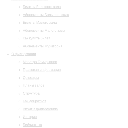
Билеты Большого зала
Абонементы Большого зала
Билеты Малого зала
Абонементы Малого зала
Как купить билет
Абонементы Музитория
О филармонии
Маэстро Темирканов
Правовая информация
Оркестры
Планы залов
Структура
Как добраться
Визит в филармонию
История
Библиотека