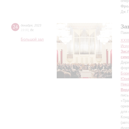
опер
Фро
Дж.Г
За
24
декабря
,
2023
19:00
,
Вс
Памя
Большой зал
XXII
Иску
Зас
сим
Дири
фор
Бори
Юри
Нико
Вер
пись
«Тра
орке
для 
Конц
(авт
форт