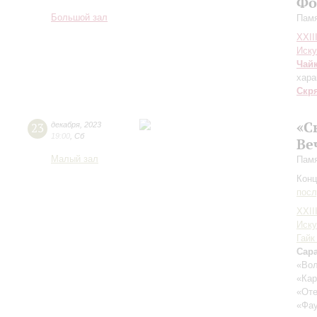
Фо
Большой зал
Памя
XXII
Иску
Чай
хара
Скр
«С
23
декабря
,
2023
19:00
,
Сб
Ве
Малый зал
Памя
Конц
пос
XXII
Иску
Гайк
Сара
«Вол
«Ка
«От
«Фа