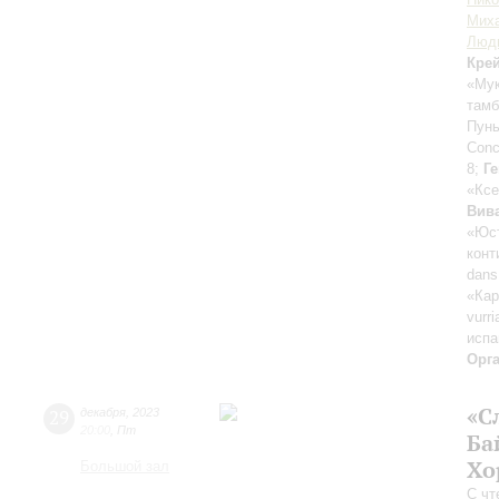
Мих
Люд
Кре
«Мук
тамб
Пун
Conc
8;
Г
«Ксе
Вив
«Юст
конт
dans
«Кар
vurri
испа
Орг
«С
29
декабря
,
2023
20:00
,
Пт
Ба
Хо
Большой зал
С чт