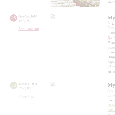
Инст
Му
28
декабря
,
2023
20:00
,
Чт
О
С по
Большой зал
собо
Дани
Мар
соль
фан
Вид
Адаж
«Вес
токк
Му
28
декабря
,
2023
19:00
,
Чт
Анса
Евге
Малый зал
руко
Ната
Алек
Нико