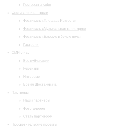
Ресторан и кафе
Фестивали и гастроли
Фестиваль «Площадь Искусств»
Фестиваль «Музыкальная коллекция»
Фестиваль «Барокко в белую ночь»
Гастроли
СМИ о нас
Все публикации
Рецензии
Интервью
Время Шостаковича
Партнеры
Наши партнеры
Фотогалерея
Стать партнером
Просветительские проекты