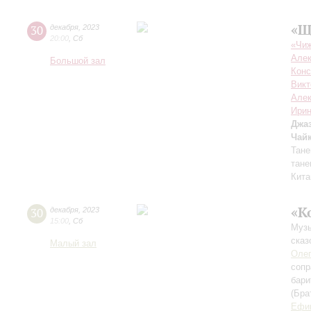
«Щ
30
декабря
,
2023
20:00
,
Сб
«Чиж
Алек
Большой зал
Конс
Викт
Але
Ирин
Джа
Чай
Тане
тане
Кита
«К
30
декабря
,
2023
15:00
,
Сб
Музы
сказ
Малый зал
Оле
сопр
бари
(Бра
Ефи