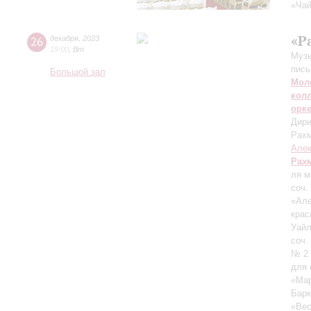
«Чай
«Р
26
декабря
,
2023
19:00
,
Вт
Музы
пись
Большой зал
Мол
кол
орк
Дири
Рах
Алек
Рах
ля м
соч.
«Але
крас
Уайл
соч.
№ 2 
для 
«Ма
Барк
«Ве