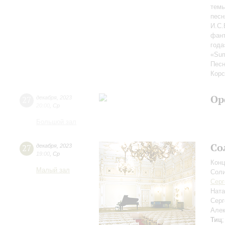
темы
песн
И.С.
фант
года
«Sum
Песн
Корс
Ор
27
декабря
,
2023
20:00
,
Ср
Большой зал
Со
27
декабря
,
2023
19:00
,
Ср
Конц
Малый зал
Соли
Серг
Ната
Сер
Але
Тиц