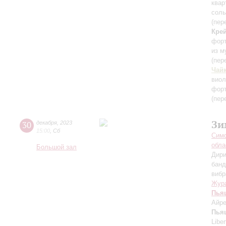
квар
сол
(пер
Кре
форт
из м
(пер
Чай
виол
форт
(пер
Зи
30
декабря
,
2023
15:00
,
Сб
Симф
обла
Большой зал
Дири
банд
виб
Жур
Пья
Айре
Пья
Libe