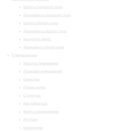
Билеты Большого зала
Абонементы Большого зала
Билеты Малого зала
Абонементы Малого зала
Как купить билет
Абонементы Музитория
О филармонии
Маэстро Темирканов
Правовая информация
Оркестры
Планы залов
Структура
Как добраться
Визит в филармонию
История
Библиотека