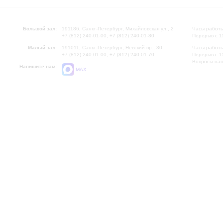
Большой зал:
191186, Санкт-Петербург, Михайловская ул., 2
Часы работы
+7 (812) 240-01-00, +7 (812) 240-01-80
Перерыв с 1
Малый зал:
191011, Санкт-Петербург, Невский пр., 30
Часы работы
+7 (812) 240-01-00, +7 (812) 240-01-70
Перерыв с 1
Вопросы на
Напишите нам:
MAX