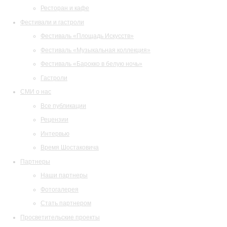
Ресторан и кафе
Фестивали и гастроли
Фестиваль «Площадь Искусств»
Фестиваль «Музыкальная коллекция»
Фестиваль «Барокко в белую ночь»
Гастроли
СМИ о нас
Все публикации
Рецензии
Интервью
Время Шостаковича
Партнеры
Наши партнеры
Фотогалерея
Стать партнером
Просветительские проекты