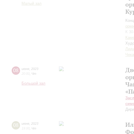
ор
Малый зал
Ку
Конц
орке
К 30
Каме
Худо
Лиди
Чека
Дв
08
июня
,
2023
20:00
,
Чт
ор
Ча
Большой зал
«П
Зас
сим
Дири
Ил
08
июня
,
2023
19:00
,
Чт
Фо