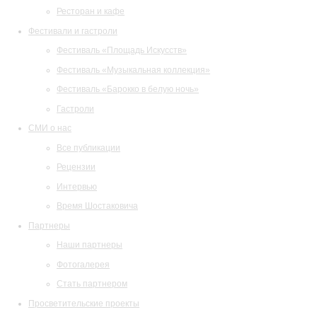
Ресторан и кафе
Фестивали и гастроли
Фестиваль «Площадь Искусств»
Фестиваль «Музыкальная коллекция»
Фестиваль «Барокко в белую ночь»
Гастроли
СМИ о нас
Все публикации
Рецензии
Интервью
Время Шостаковича
Партнеры
Наши партнеры
Фотогалерея
Стать партнером
Просветительские проекты