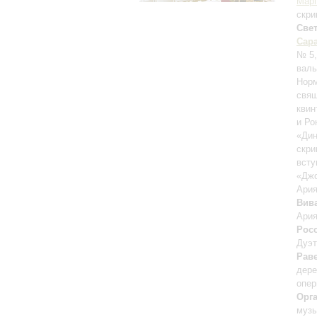
Марг
скри
Све
Сара
№ 5,
валь
Норм
свя
квин
и Ро
«Ди
скри
всту
«Дж
Ария
Вив
Ария
Рос
Дуэт
Рав
дере
опер
Орг
музы