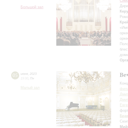
Симф
Дири
Большой зал
Кер
Рома
Кре
«Имп
орке
орке
Поло
блес
дом
Орг
Ве
05
июня
,
2023
19:00
,
Пн
Конц
Малый зал
фила
Дмит
Дми
Евге
фор
Бра
Сюит
Мий