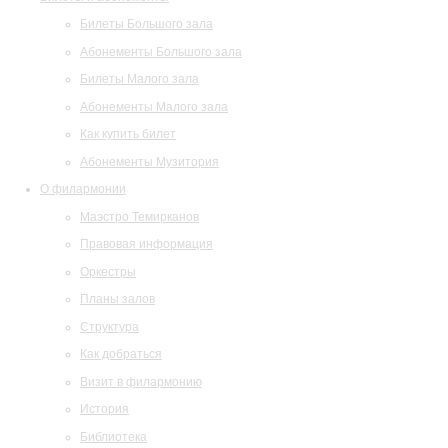
Билеты Большого зала
Абонементы Большого зала
Билеты Малого зала
Абонементы Малого зала
Как купить билет
Абонементы Музитория
О филармонии
Маэстро Темирканов
Правовая информация
Оркестры
Планы залов
Структура
Как добраться
Визит в филармонию
История
Библиотека