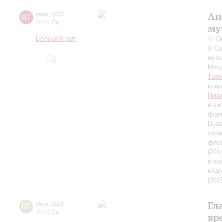
Ан
07
июня
,
2023
20:00
,
Ср
му
Большой зал
О
X Са
музы
Мехд
Тар
клар
Пиз
и ви
форт
Dusk
скри
флей
(201
и а
клар
(202
Гл
07
июня
,
2023
19:00
,
Ср
вр