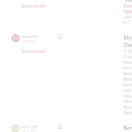
Большой зал
Ака
Чай
«Мет
А.С.
Му
14
июня
,
2023
19:00
,
Ср
Ти
Большой зал
О
С ви
Пари
Сен-
Бал
Вье
Анге
(«Де
сады
«Ко
Фрес
Импр
Ве
14
июня
,
2023
19:00
,
Ср