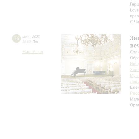
Гер
Love
прел
С.Чи
За
16
июня
,
2023
19:00
,
Пт
ве
Малый зал
Соли
Обра
Ильд
Хор 
Музы
Лев 
Еле
Рос
Мале
Орг