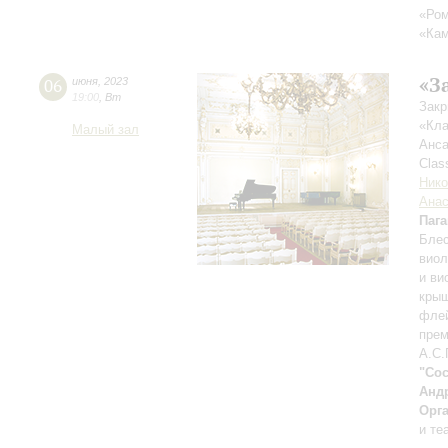
«Ром
«Кам
«З
06
июня
,
2023
19:00
,
Вт
Закр
«Кла
Малый зал
Анса
Clas
Нико
Анас
Паг
Блес
виол
и ви
кры
флей
прем
А.С.
"Coc
Анд
Орг
и те