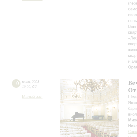
(пер
бемо
вио
пол
Венг
квар
«Леб
квар
жиз
квар
и ал
Орг
Ве
10
июня
,
2023
19:00
,
Сб
От
Малый зал
Шеде
Яни
бари
вио
Мих
Ник
Сарк