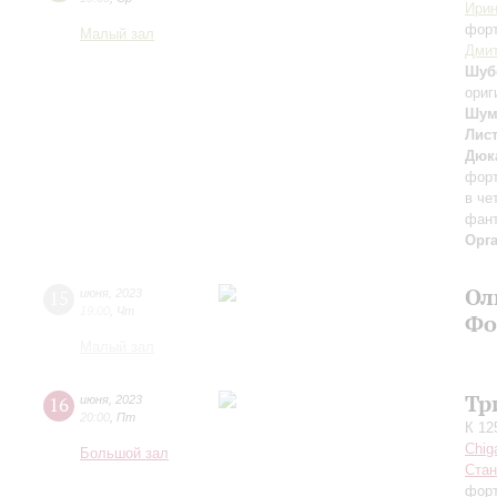
Ирин
фор
Малый зал
Дмит
Шуб
ориг
Шум
Лис
Дюк
форт
в че
фант
Орг
Ол
15
июня
,
2023
19:00
,
Чт
Фо
Малый зал
Тр
16
июня
,
2023
20:00
,
Пт
К 12
Chig
Большой зал
Стан
форт