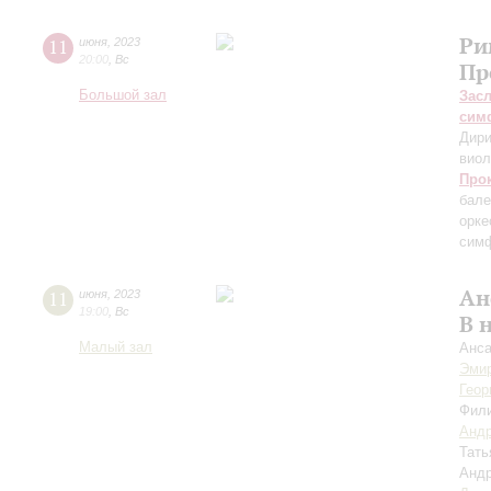
Ри
11
июня
,
2023
20:00
,
Вс
Пр
Большой зал
Зас
сим
Дири
виол
Про
бале
орке
симф
Ан
11
июня
,
2023
19:00
,
Вс
В 
Малый зал
Анса
Эми
Геор
Фил
Анд
Тать
Анд