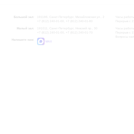
Большой зал:
191186, Санкт-Петербург, Михайловская ул., 2
Часы работы
+7 (812) 240-01-00, +7 (812) 240-01-80
Перерыв с 1
Малый зал:
191011, Санкт-Петербург, Невский пр., 30
Часы работы
+7 (812) 240-01-00, +7 (812) 240-01-70
Перерыв с 1
Вопросы на
Напишите нам:
MAX