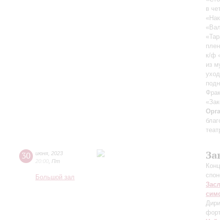
в че
«Нак
«Вал
«Тар
плен
к/ф 
из м
уход
подн
Фрак
«Зак
Орг
благ
теат
За
30
июня
,
2023
20:00
,
Пт
Конц
спон
Большой зал
Зас
сим
Дири
фор