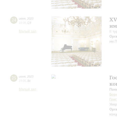
XV
24
июня
,
2023
19:00
,
Сб
им
Малый зал
II т
Орг
им.П
Го
25
июня
,
2023
19:00
,
Вс
ко
Малый зал
Пон
Бор
Григ
Уве
Орг
конц