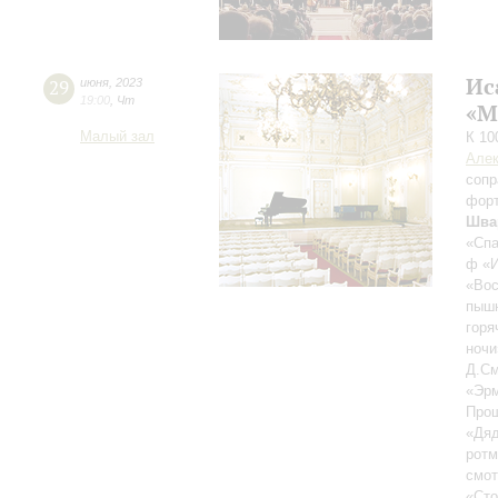
Ис
29
июня
,
2023
19:00
,
Чт
«М
Малый зал
К 10
Алек
сопр
фор
Шва
«Спа
ф «И
«Вос
пышн
горя
ночи
Д.См
«Эрм
Прощ
«Дяд
ротм
смот
«Сто