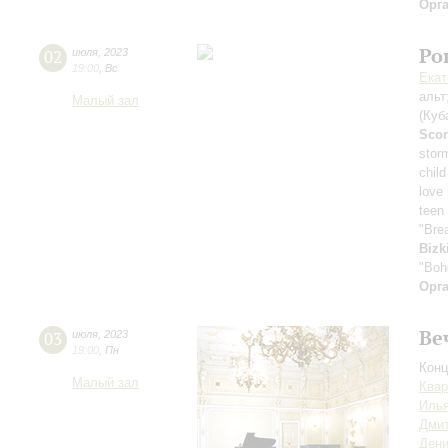
Орг
Ро
02
июля
,
2023
19:00
,
Вс
Екат
альт
Малый зал
(Куб
Scor
stor
child
love
teen 
"Bre
Bizk
"Boh
Орг
Ве
03
июля
,
2023
19:00
,
Пн
Конц
Малый зал
Квар
Илья
Дмит
Дени