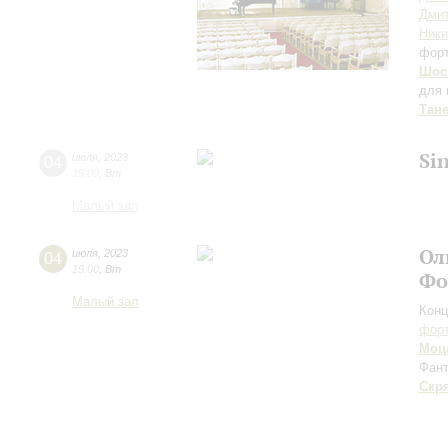
Дми
Ник
фор
Шос
для 
Тан
Si
04
июля
,
2023
19:00
,
Вт
Малый зал
Ол
04
июля
,
2023
19:00
,
Вт
Фо
Малый зал
Конц
форт
Моц
Фант
Скр