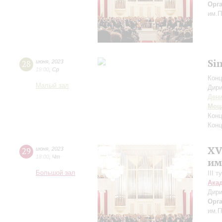
Орг
им.П
Si
28
июня
,
2023
19:00
,
Ср
Конц
Малый зал
Дири
Дени
Моц
Конц
Конц
XV
29
июня
,
2023
18:00
,
Чт
им
Большой зал
III 
Ака
Дири
Орг
им.П