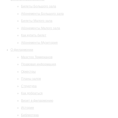
Билеты Большого зала
Абонементы Большого зала
Билеты Малого зала
Абонементы Малого зала
Как купить билет
Абонементы Музитория
О филармонии
Маэстро Темирканов
Правовая информация
Оркестры
Планы залов
Структура
Как добраться
Визит в филармонию
История
Библиотека