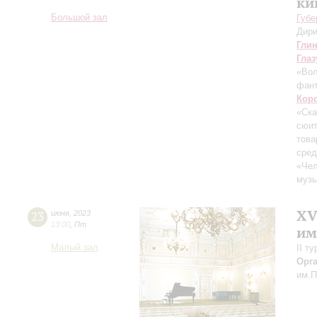
ки
Большой зал
Губе
Дири
Гли
Глаз
«Вол
фант
Кор
«Ска
сюит
това
сред
«Че
музы
XV
23
июня
,
2023
13:00
,
Пт
им
Малый зал
II т
Орг
им.П