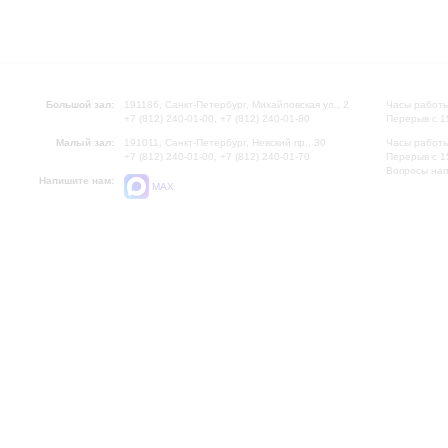
Большой зал:
191186, Санкт-Петербург, Михайловская ул., 2
Часы работы
+7 (812) 240-01-00, +7 (812) 240-01-80
Перерыв с 1
Малый зал:
191011, Санкт-Петербург, Невский пр., 30
Часы работы
+7 (812) 240-01-00, +7 (812) 240-01-70
Перерыв с 1
Вопросы на
Напишите нам:
MAX