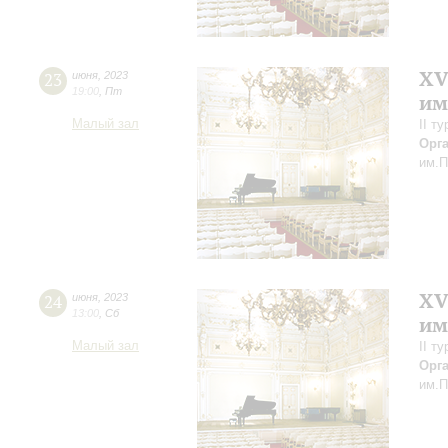
XV
23
июня
,
2023
19:00
,
Пт
им
Малый зал
II т
Орг
им.П
XV
24
июня
,
2023
13:00
,
Сб
им
Малый зал
II т
Орг
им.П