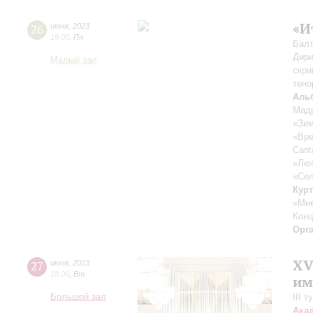
«И
26
июня
,
2023
19:00
,
Пн
Балт
Дири
Малый зал
скри
тено
Аль
Мадр
«Зим
«Вре
Cant
«Люб
«Сел
Кур
«Мне
Конц
Орг
XV
27
июня
,
2023
18:00
,
Вт
им
Большой зал
III 
Ака