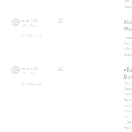
Чай
Сим
Ми
30
июня
,
2023
19:00
,
Пт
Фо
Малый зал
Конц
Яна
«Во
Чако
«В
01
июля
,
2023
19:00
,
Сб
Ве
Малый зал
Арг
Пах
перк
Арм
голо
люби
«Сле
«Ке
Ерев