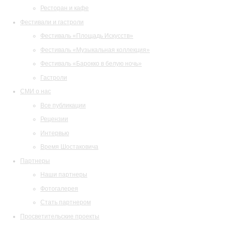
Ресторан и кафе
Фестивали и гастроли
Фестиваль «Площадь Искусств»
Фестиваль «Музыкальная коллекция»
Фестиваль «Барокко в белую ночь»
Гастроли
СМИ о нас
Все публикации
Рецензии
Интервью
Время Шостаковича
Партнеры
Наши партнеры
Фотогалерея
Стать партнером
Просветительские проекты