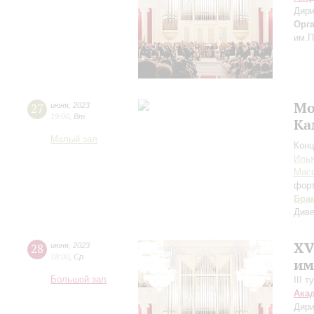
Дири
Орг
им.П
Мо
27
июня
,
2023
19:00
,
Вт
Ка
Малый зал
Конц
Иль
Мас
фор
Бра
Диве
XV
28
июня
,
2023
18:00
,
Ср
им
Большой зал
III 
Ака
Дири