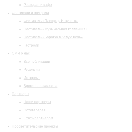
Ресторан и кафе
Фестивали и гастроли
Фестиваль «Площадь Искусств»
Фестиваль «Музыкальная коллекция»
Фестиваль «Барокко в белую ночь»
Гастроли
СМИ о нас
Все публикации
Рецензии
Интервью
Время Шостаковича
Партнеры
Наши партнеры
Фотогалерея
Стать партнером
Просветительские проекты