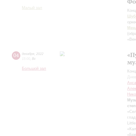
Фо
Малый зал
Конц
Шуб
орке
Мен
(обр
«Вен
«П
04
декабря
,
2022
15:00
,
Вс
му
Большой зал
Конц
Днев
Анса
Алек
Нико
Музы
степ
«Сел
глад
Litt
«Кал
«Бре