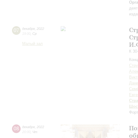
Орг
деят
изда
Ст
07
декабря
,
2022
19:00
,
Ср
Ст
И.
Малый зал
К 30
Конц
Стру
Алек
Викт
Дан
Семё
Евге
Стр
Шос
Форт
По
08
декабря
,
2022
20:00
,
Чт
об