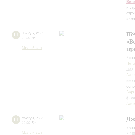
Вив
и ст
стр
(фра
Пё
11
декабря
,
2022
15:00
,
Вс
«В
пр
Малый зал
Конц
Пете
Для 
Алла
вио
сопр
Барб
фор
Алек
Дж
11
декабря
,
2022
19:00
,
Вс
Конц
Малый зал
К 10