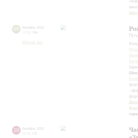
«Ка
вио
Шос
Ро
09
декабря
,
2022
19:00
,
Пт
Путь
Малый зал
Конц
Музы
Ирин
Кате
бари
Шен
Алек
фор
- фо
форт
Дон
Кор
сар
Ча
10
декабря
,
2022
20:00
,
Сб
«З