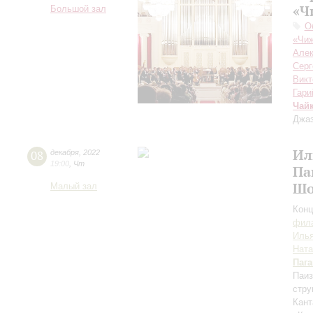
«Ч
Большой зал
О
«Чиж
Алек
Серг
Викт
Гари
Чай
Джаз
Ил
08
декабря
,
2022
19:00
,
Чт
Па
Шо
Малый зал
Конц
фила
Илья
Ната
Паг
Паиз
стру
Кант