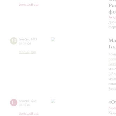
Ра
Большой зал
фо
Ака
Дири
фор
Ма
10
декабря
,
2022
19:00
,
Сб
Га
Малый зал
Конц
пос
Бет
мино
(«Ве
маж
сюи
Бес
«О
11
декабря
,
2022
20:00
,
Вс
Каме
Худо
Большой зал