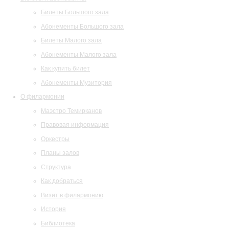
Билеты Большого зала
Абонементы Большого зала
Билеты Малого зала
Абонементы Малого зала
Как купить билет
Абонементы Музитория
О филармонии
Маэстро Темирканов
Правовая информация
Оркестры
Планы залов
Структура
Как добраться
Визит в филармонию
История
Библиотека