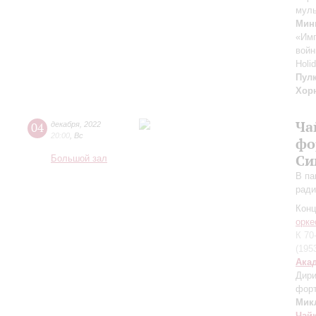
муль
Мин
«Имп
вой
Holi
Пул
Хор
Ча
04
декабря
,
2022
20:00
,
Вс
фо
Си
Большой зал
В па
ради
Конц
орке
К 70
(195
Ака
Дири
фор
Мик
Чай