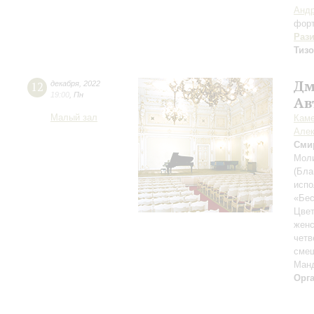
Андр
фор
Раз
Тиз
Дм
12
декабря
,
2022
19:00
,
Пн
Ав
Малый зал
Каме
Алек
Сми
Моли
(Бла
испо
«Бес
Цвет
женс
четв
смеш
Ман
Орг