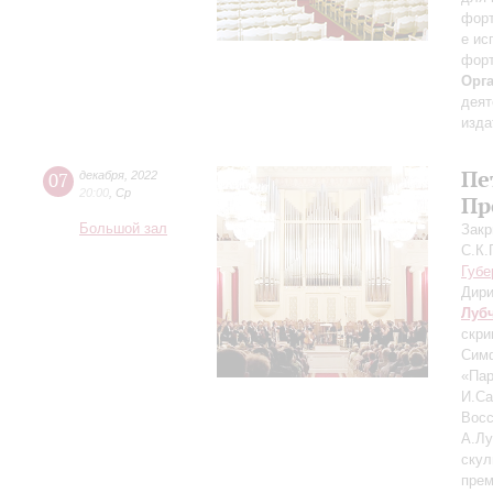
форт
е ис
форт
Орг
деят
изда
Пе
07
декабря
,
2022
20:00
,
Ср
Пр
Большой зал
Закр
С.К.
Губе
Дири
Луб
скри
Сим
«Пар
И.Са
Восс
А.Лу
скул
прем