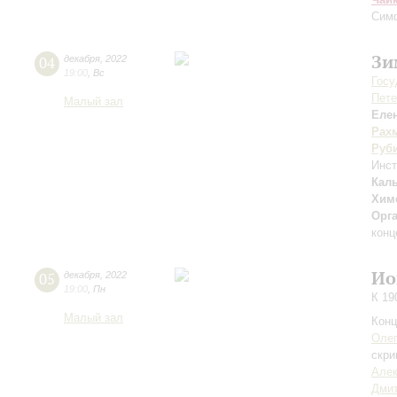
Симф
Зи
04
декабря
,
2022
19:00
,
Вс
Госу
Пете
Малый зал
Еле
Рах
Руб
Инс
Кал
Хим
Орг
конц
Ио
05
декабря
,
2022
19:00
,
Пн
К 19
Малый зал
Конц
Оле
скри
Алек
Дми