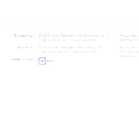
Большой зал:
191186, Санкт-Петербург, Михайловская ул., 2
Часы работы
+7 (812) 240-01-00, +7 (812) 240-01-80
Перерыв с 1
Малый зал:
191011, Санкт-Петербург, Невский пр., 30
Часы работы
+7 (812) 240-01-00, +7 (812) 240-01-70
Перерыв с 1
Вопросы на
Напишите нам:
MAX