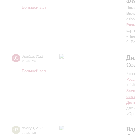
Фо
Большой зал
Памя
Вил
cabo
Рах
карт
«Пье
9, В
Ди
03
декабря
,
2022
20:00
,
Сб
Со
Большой зал
Конц
Росс
К 14
Зас
сим
Дют
для 
«Орг
Ва
03
декабря
,
2022
19:00
,
Сб