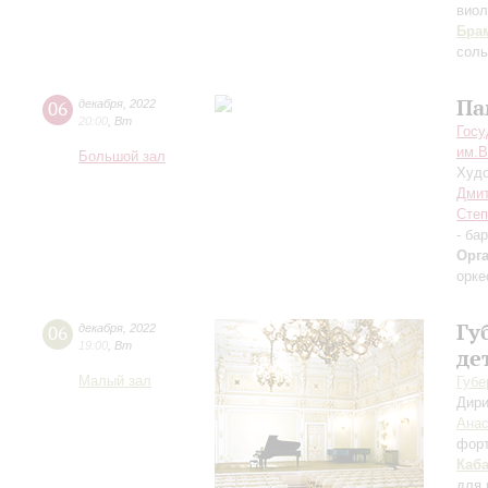
виол
Бра
соль
Па
06
декабря
,
2022
20:00
,
Вт
Госу
им.В
Большой зал
Худо
Дмит
Степ
- ба
Орг
орке
Гу
06
декабря
,
2022
19:00
,
Вт
де
Малый зал
Губе
Дири
Анас
фор
Каб
для 