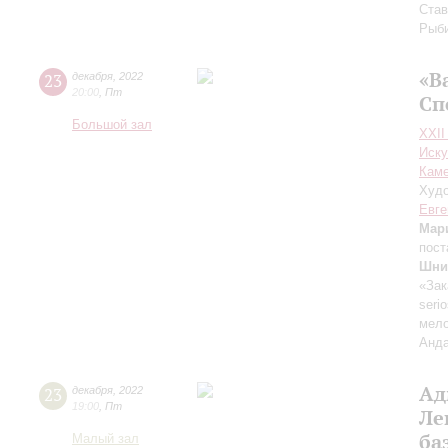
Став
Рыби
«В
23
декабря
,
2022
20:00
,
Пт
Сп
Большой зал
XXII
Иску
Каме
Худо
Евге
Мар
пост
Шни
«Зак
seri
мело
Анда
Ад
23
декабря
,
2022
19:00
,
Пт
Ле
ба
Малый зал