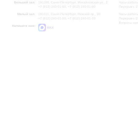
Большой зал:
191186, Санкт-Петербург, Михайловская ул., 2
Часы работы
+7 (812) 240-01-00, +7 (812) 240-01-80
Перерыв с 1
Малый зал:
191011, Санкт-Петербург, Невский пр., 30
Часы работы
+7 (812) 240-01-00, +7 (812) 240-01-70
Перерыв с 1
Вопросы на
Напишите нам:
MAX