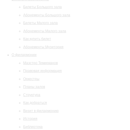
Билеты Большого зала
Абонементы Большого зала
Билеты Малого зала
Абонементы Малого зала
Как купить билет
Абонементы Музитория
О филармонии
Маэстро Темирканов
Правовая информация
Оркестры
Планы залов
Структура
Как добраться
Визит в филармонию
История
Библиотека