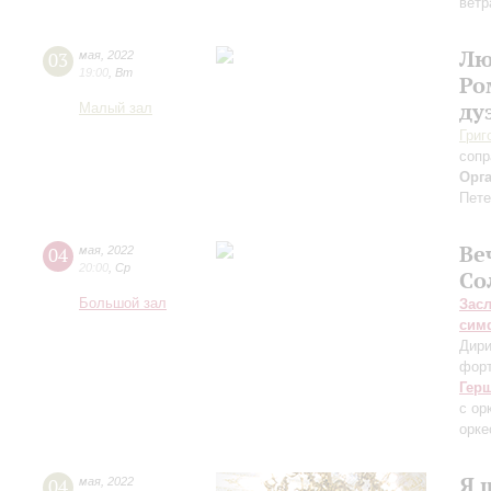
ветр
Лю
03
мая
,
2022
19:00
,
Вт
Ро
ду
Малый зал
Григ
сопр
Орг
Пете
Ве
04
мая
,
2022
20:00
,
Ср
Со
Большой зал
Зас
сим
Дири
фор
Гер
с ор
орке
Я 
04
мая
,
2022