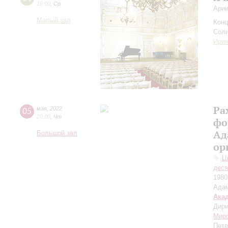
19:00
,
Ср
Арии
Малый зал
Конц
Соли
Ири
Ра
05
мая
,
2022
20:00
,
Чт
фо
Ад
Большой зал
ор
Ц
деся
1980
Адам
Ака
Дири
Мир
Пете