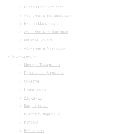
Билеты Большого зала
Абонементы Большого зала
Билеты Малого зала
Абонементы Малого зала
Как купить билет
Абонементы Музитория
О филармонии
Маэстро Темирканов
Правовая информация
Оркестры
Планы залов
Структура
Как добраться
Визит в филармонию
История
Библиотека