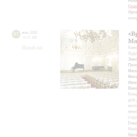
Нов
Сед
Орг
иниц
«В
07
мая
,
2022
19:00
,
Сб
Ma
Малый зал
Каме
Худо
Зав
Пял
Мих
Мат
Ива
Вив
Конц
для 
моте
мино
стру
Глаз
Mari
Орг