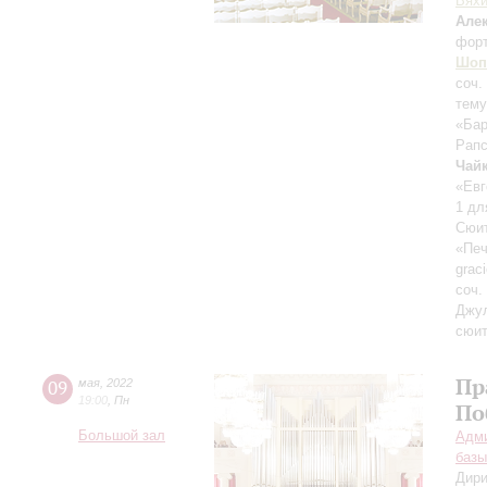
Вях
Але
фор
Шоп
соч.
тему
«Бар
Рапс
Чай
«Евг
1 дл
Сюит
«Печ
grac
соч.
Джул
сюит
Пр
09
мая
,
2022
19:00
,
Пн
По
Большой зал
Адми
базы
Дири