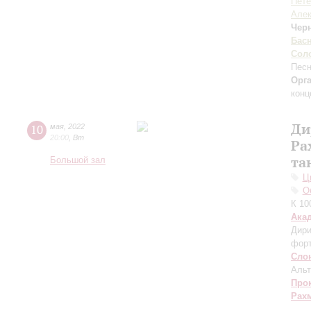
Пете
Алек
Чер
Бас
Сол
Пес
Орг
конц
Ди
10
мая
,
2022
20:00
,
Вт
Ра
та
Большой зал
Ц
О
К 10
Ака
Дири
фор
Сло
Альт
Про
Рах