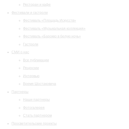
Ресторан и кафе
Фестивали и гастроли
Фестиваль «Площадь Искусств»
Фестиваль «Музыкальная коллекция»
Фестиваль «Барокко в белую ночь»
Гастроли
СМИ о нас
Все публикации
Рецензии
Интервью
Время Шостаковича
Партнеры
Наши партнеры
Фотогалерея
Стать партнером
Просветительские проекты