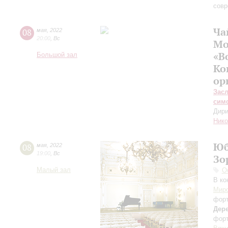
совр
Ча
08
мая
,
2022
20:00
,
Вс
Мо
«В
Большой зал
Ко
ор
Зас
сим
Дири
Нико
Юб
08
мая
,
2022
19:00
,
Вс
Зо
Малый зал
О
В ко
Мир
фор
Дер
фор