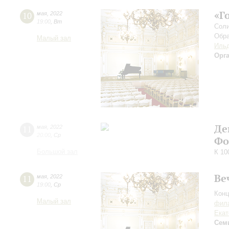
«Г
10
мая
,
2022
19:00
,
Вт
Соли
Обра
Малый зал
Ильд
Орг
Де
11
мая
,
2022
20:00
,
Ср
Фо
Большой зал
К 10
Ве
11
мая
,
2022
19:00
,
Ср
Конц
Малый зал
фила
Екат
Сем