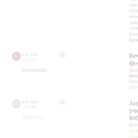
нев
мор
авто
сред
любв
Васи
Орг
Ве
02
мая
,
2022
20:00
,
Пн
фо
Большой зал
Оле
Шоп
Испа
«Пол
Ан
02
мая
,
2022
19:00
,
Пн
уч
Юб
Малый зал
Джаз
Але
Иван