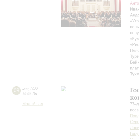
Анто
Ива
Аед
«Утр
вал
полу
«Кум
«Рио
Пля
Тург
Бай
плат
Тух
Го
09
мая
,
2022
19:00
,
Пн
ко
Малый зал
77–л
пос
Прод
Серг
Лари
Госу