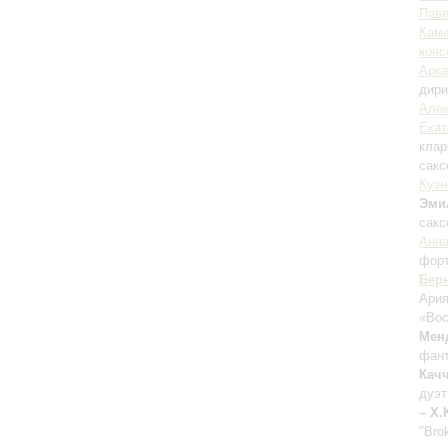
Пав
Каме
конс
Арка
дири
Алек
Екат
клар
сак
Кузн
Эми
сак
Анна
фор
Бер
Ария
«Вос
Мен
фант
Качч
дуэт 
– Х
"Bro