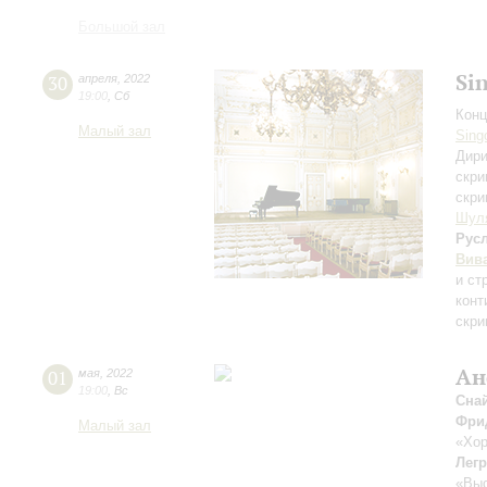
Большой зал
Si
30
апреля
,
2022
19:00
,
Сб
Конц
Малый зал
Sing
Дири
скри
скри
Шул
Рус
Вив
и ст
конт
скри
Ан
01
мая
,
2022
19:00
,
Вс
Сна
Фри
Малый зал
«Хор
Лег
«Выс