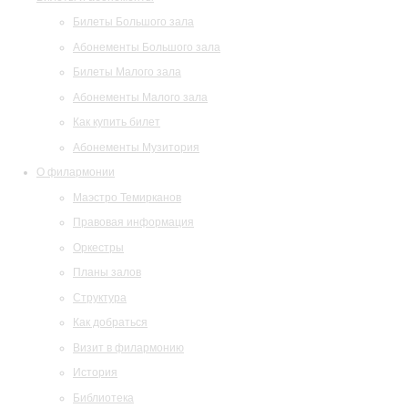
Билеты Большого зала
Абонементы Большого зала
Билеты Малого зала
Абонементы Малого зала
Как купить билет
Абонементы Музитория
О филармонии
Маэстро Темирканов
Правовая информация
Оркестры
Планы залов
Структура
Как добраться
Визит в филармонию
История
Библиотека