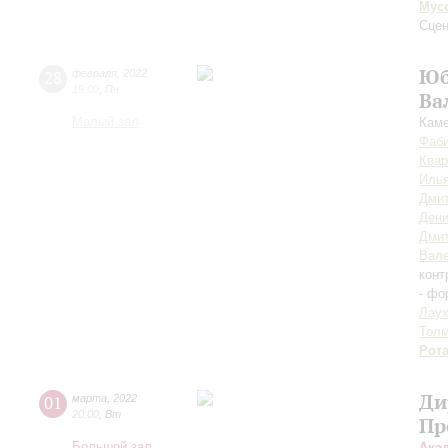
Мус
Сцен
Юб
28
февраля
,
2022
19:00
,
Пн
Ва
Малый зал
Каме
Фаб
Квар
Илья
Дмит
Дени
Дми
Вале
конт
- фо
Лау
Тол
Рот
Ди
01
марта
,
2022
20:00
,
Вт
Пр
Большой зал
Ака