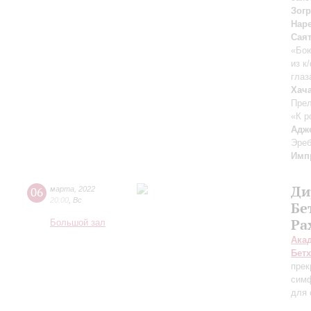
Зогр
Нар
Сая
«Бою
из к
глаз
Хач
Прел
«К р
Адж
Эре
Имп
Ди
06
марта
,
2022
20:00
,
Вс
Бе
Ра
Большой зал
Ака
Бет
прек
симф
для 