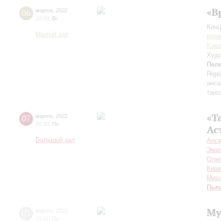
«В
06
марта
,
2022
19:00
,
Вс
Конц
Малый зал
вре
Каме
Худо
Пел
Riga
анс
танг
«Т
07
марта
,
2022
20:00
,
Пн
Ас
Большой зал
Анса
Эми
Олег
Кири
Мих
Пья
Му
07
марта
,
2022
19:00
,
Пн