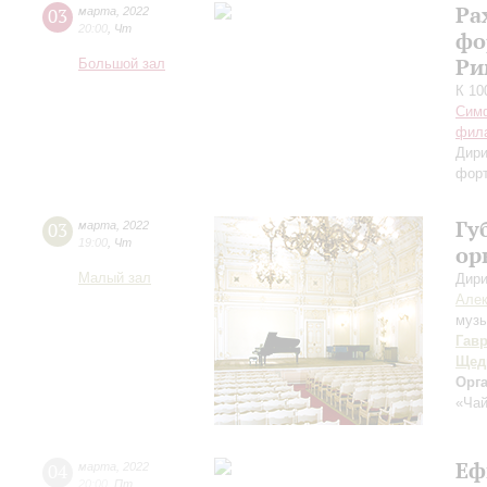
Ра
03
марта
,
2022
20:00
,
Чт
фо
Ри
Большой зал
К 10
Симф
фил
Дири
фор
Гу
03
марта
,
2022
19:00
,
Чт
ор
Малый зал
Дири
Алек
музы
Гав
Щед
Орг
«Чай
Еф
04
марта
,
2022
20:00
,
Пт