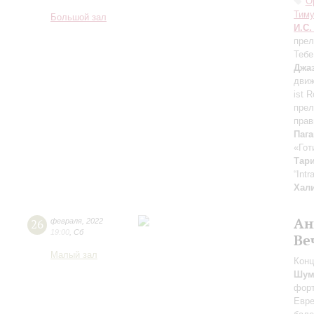
О
Тим
Большой зал
И.С.
прел
Тебе
Джа
движ
ist 
прел
прав
Паг
«Гот
Тар
“Int
Хал
Ан
26
февраля
,
2022
19:00
,
Сб
Ве
Малый зал
Конц
Шум
фор
Евре