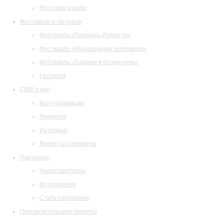
Ресторан и кафе
Фестивали и гастроли
Фестиваль «Площадь Искусств»
Фестиваль «Музыкальная коллекция»
Фестиваль «Барокко в белую ночь»
Гастроли
СМИ о нас
Все публикации
Рецензии
Интервью
Время Шостаковича
Партнеры
Наши партнеры
Фотогалерея
Стать партнером
Просветительские проекты