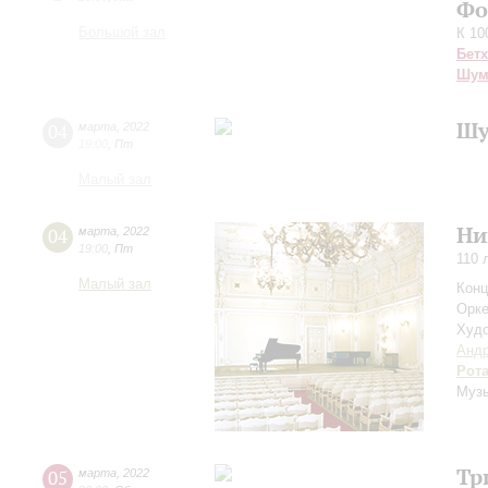
Фо
Большой зал
К 10
Бет
Шум
Шу
04
марта
,
2022
19:00
,
Пт
Малый зал
Ни
04
марта
,
2022
19:00
,
Пт
110 
Малый зал
Конц
Орке
Худо
Андр
Рот
Музы
Тр
05
марта
,
2022