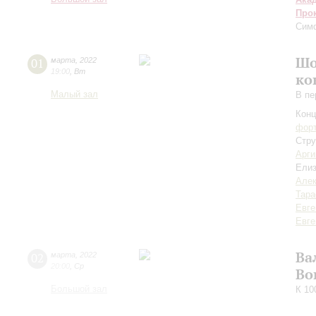
Про
Сим
Шо
01
марта
,
2022
19:00
,
Вт
ко
Малый зал
В пе
Конц
форт
Стру
Арги
Елиз
Алек
Тара
Евге
Евге
Ва
02
марта
,
2022
20:00
,
Ср
Во
Большой зал
К 10