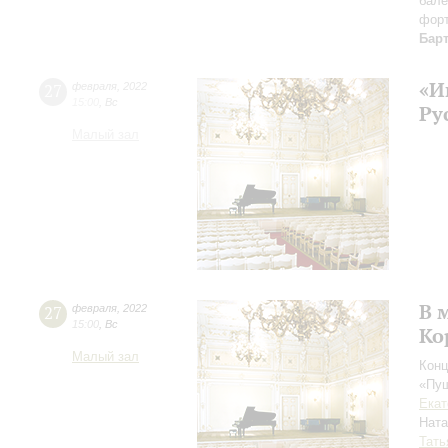
бале
фор
Бар
«И
27
февраля
,
2022
15:00
,
Вс
Ру
Малый зал
В 
27
февраля
,
2022
15:00
,
Вс
Ко
Малый зал
Конц
«Пуш
Екат
Нат
Тать