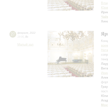
Влад
Юри
Ири
Чай
Хин
Яр
27
февраля
,
2022
19:00
,
Вс
Конц
Малый зал
вре
Ната
сопр
тено
Лау
Вит
Ири
Але
фор
Гра
пост
Юли
Ага
Мон