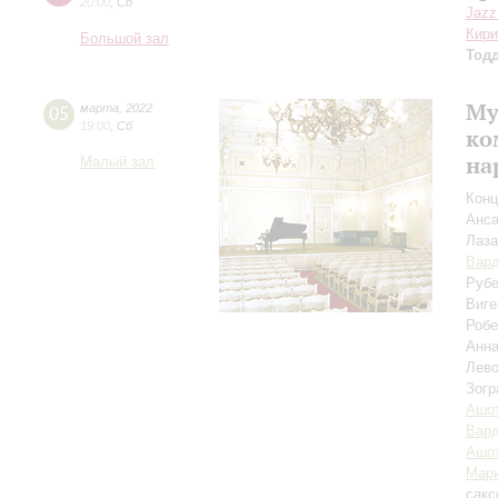
20:00
,
Сб
Jazz
Кири
Большой зал
Тод
Му
05
марта
,
2022
19:00
,
Сб
ко
на
Малый зал
Конц
Анса
Лаза
Вар
Рубе
Виге
Робе
Анна
Лево
Зогр
Ашот
Вар
Ашот
Мари
сак