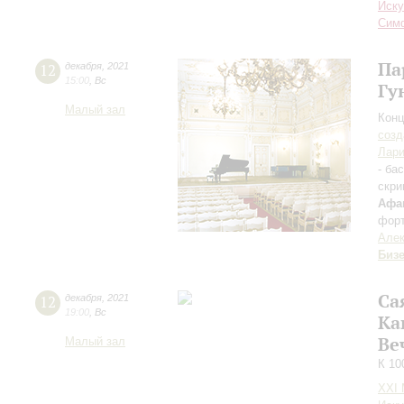
Иску
Симф
Па
12
декабря
,
2021
15:00
,
Вс
Гу
Малый зал
Конц
созд
Лари
- ба
скри
Афа
форт
Алек
Биз
Са
12
декабря
,
2021
19:00
,
Вс
Ка
Ве
Малый зал
К 10
XXI