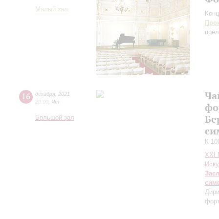
Малый зал
Конц
Про
прел
Ча
16
декабря
,
2021
20:00
,
Чт
фо
Бе
Большой зал
си
К 10
XXI
Иску
Зас
сим
Дири
фор