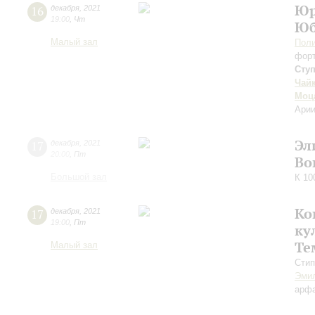
Юр
16
декабря
,
2021
19:00
,
Чт
Юб
Малый зал
Поли
фор
Сту
Чай
Моц
Арии
Эл
17
декабря
,
2021
20:00
,
Пт
Во
Большой зал
К 10
Ко
17
декабря
,
2021
19:00
,
Пт
ку
Те
Малый зал
Стип
Эми
арф