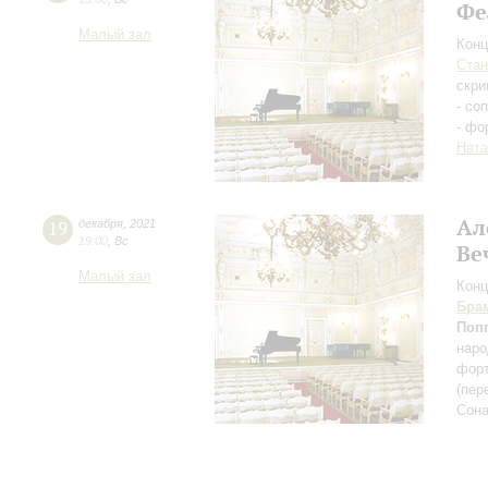
Фе
Малый зал
Конц
Ста
скри
- со
- фо
Ната
Ал
19
декабря
,
2021
19:00
,
Вс
Ве
Малый зал
Конц
Бра
Поп
нар
форт
(пер
Сона