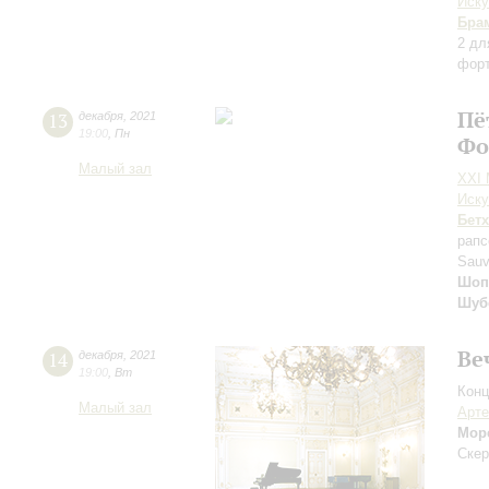
Иску
Бра
2 дл
фор
Пё
13
декабря
,
2021
19:00
,
Пн
Фо
Малый зал
XXI
Иску
Бет
рапс
Sauv
Шоп
Шуб
Ве
14
декабря
,
2021
19:00
,
Вт
Конц
Малый зал
Арте
Мор
Скер