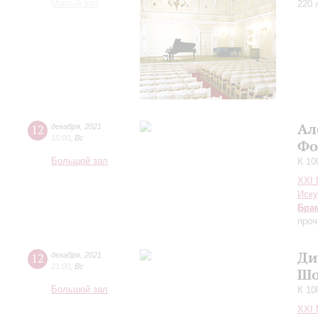
Малый зал
220 
Ал
12
декабря
,
2021
15:00
,
Вс
Фо
Большой зал
К 10
XXI
Иску
Бра
проч
Ди
12
декабря
,
2021
21:00
,
Вс
Шо
Большой зал
К 10
XXI