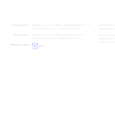
Большой зал:
191186, Санкт-Петербург, Михайловская ул., 2
Часы работы
+7 (812) 240-01-00, +7 (812) 240-01-80
Перерыв с 1
Малый зал:
191011, Санкт-Петербург, Невский пр., 30
Часы работы
+7 (812) 240-01-00, +7 (812) 240-01-70
Перерыв с 1
Вопросы на
Напишите нам:
MAX