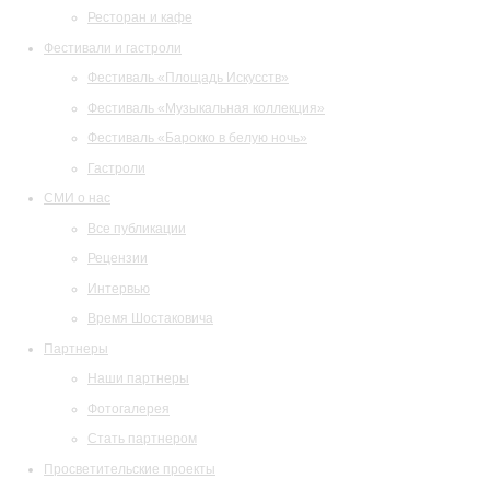
Ресторан и кафе
Фестивали и гастроли
Фестиваль «Площадь Искусств»
Фестиваль «Музыкальная коллекция»
Фестиваль «Барокко в белую ночь»
Гастроли
СМИ о нас
Все публикации
Рецензии
Интервью
Время Шостаковича
Партнеры
Наши партнеры
Фотогалерея
Стать партнером
Просветительские проекты