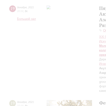
Пя
19
декабря
,
2021
20:00
,
Вс
Ак
Аз
Большой зал
Ря
О
XXI
Иску
Мол
кол
орк
Дири
Игор
Акут
Аза
орке
gros
форт
каме
Фе
19
декабря
,
2021
15:00
,
Вс