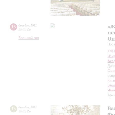
«Ж
15
декабря
,
2021
20:00
,
Ср
не
Оп
Большой зал
Посв
XXI
Иску
Ака
Дири
Свет
сопр
Кипи
Вла
Чай
Арии
Ва
15
декабря
,
2021
19:00
,
Ср
Фо