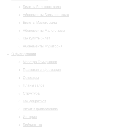
Билеты Большого зала
Абонементы Большого зала
Билеты Малого зала
Абонементы Малого зала
Как купить билет
Абонементы Музитория
О филармонии
Маэстро Темирканов
Правовая информация
Оркестры
Планы залов
Структура
Как добраться
Визит в филармонию
История
Библиотека