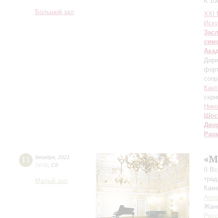
К 10
Большой зал
XXI
Иску
Зас
сим
Ака
Дири
фор
сопр
Кант
скри
Нико
Шос
Дво
Рах
«М
11
декабря
,
2021
14:00
,
Сб
II В
трад
Малый зал
Каме
Анто
Жан
Росс