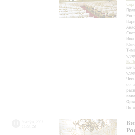
Серг
Прав
Евге
Вар
Анас
Све
Ива
Юли
Тим
уда
Е. П
кант
удар
Чес
сочи
расп
вал
Орг
Пете
Ви
11
декабря
,
2021
19:00
,
Сб
Ро