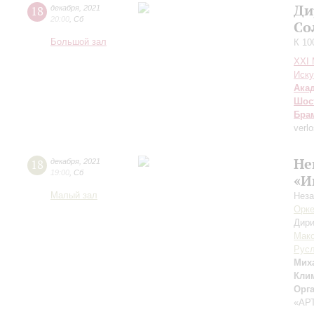
Ди
18
декабря
,
2021
20:00
,
Сб
Со
Большой зал
К 10
XXI
Иску
Ака
Шос
Бра
verl
Не
18
декабря
,
2021
19:00
,
Сб
«И
Малый зал
Нез
Орке
Дири
Мак
Русл
Мих
Кли
Орг
«АР