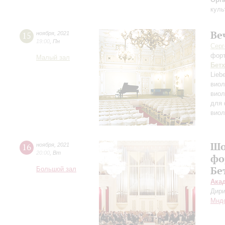
куль
Ве
15
ноября
,
2021
19:00
,
Пн
Серг
фор
Малый зал
Бет
Lieb
виол
виол
для 
виол
Шо
16
ноября
,
2021
20:00
,
Вт
фо
Бе
Большой зал
Ака
Дири
Мнд