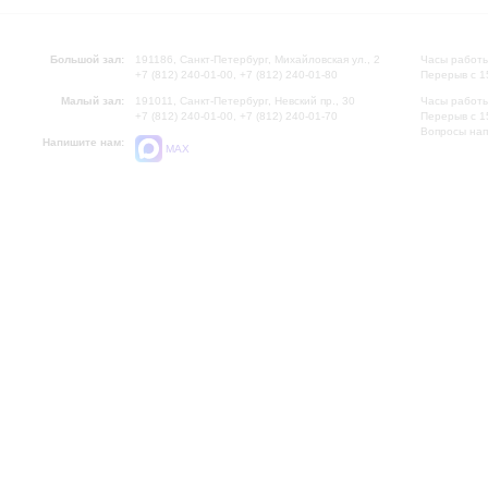
Большой зал:
191186, Санкт-Петербург, Михайловская ул., 2
Часы работы
+7 (812) 240-01-00, +7 (812) 240-01-80
Перерыв с 1
Малый зал:
191011, Санкт-Петербург, Невский пр., 30
Часы работы
+7 (812) 240-01-00, +7 (812) 240-01-70
Перерыв с 1
Вопросы на
Напишите нам:
MAX