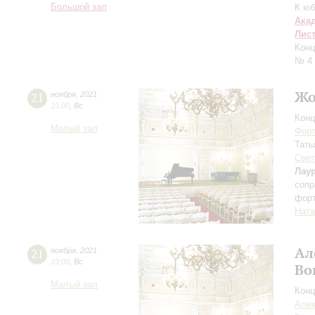
Большой зал
К юб
Ака
Лис
Конц
№ 4
Жо
21
ноября
,
2021
15:00
,
Вс
Конц
Малый зал
Форт
Тать
Свет
Лау
сопр
фор
Ната
Ал
21
ноября
,
2021
19:00
,
Вс
Во
Малый зал
Конц
Алек