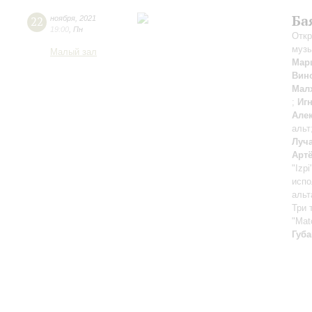
Ба
22
ноября
,
2021
19:00
,
Пн
Откр
музы
Малый зал
Мар
Вин
Мал
;
Иг
Але
альт
Луч
Арт
"Izpi
испо
альт
Три 
"Mat
Губ