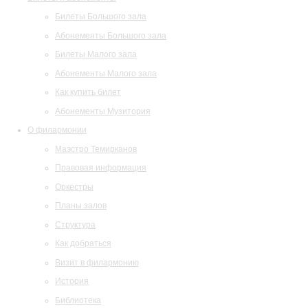
Билеты Большого зала
Абонементы Большого зала
Билеты Малого зала
Абонементы Малого зала
Как купить билет
Абонементы Музитория
О филармонии
Маэстро Темирканов
Правовая информация
Оркестры
Планы залов
Структура
Как добраться
Визит в филармонию
История
Библиотека