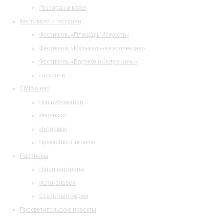
Ресторан и кафе
Фестивали и гастроли
Фестиваль «Площадь Искусств»
Фестиваль «Музыкальная коллекция»
Фестиваль «Барокко в белую ночь»
Гастроли
СМИ о нас
Все публикации
Рецензии
Интервью
Время Шостаковича
Партнеры
Наши партнеры
Фотогалерея
Стать партнером
Просветительские проекты