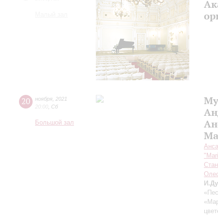
Ак
ор
Малый зал
Му
20
ноября
,
2021
20:00
,
Сб
Ан
Ан
Большой зал
Ma
Анса
"Mar
Стан
Оле
И.Д
«Пес
«Мар
цвет