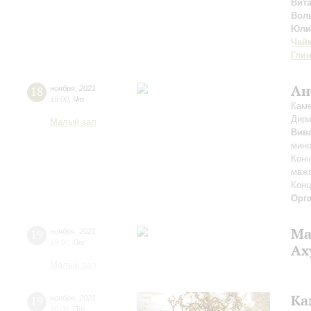
Вит
Вол
Юли
Чай
Гли
Ан
18
ноября
,
2021
19:00
,
Чт
Каме
Дири
Малый зал
Вив
мино
Конч
мажо
Конц
Орг
Ма
19
ноября
,
2021
19:00
,
Пт
Ах
Малый зал
Ка
19
ноября
,
2021
19:00
,
Пт