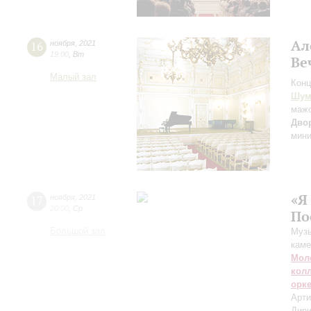
Ал
16
ноября
,
2021
19:00
,
Вт
Ве
Малый зал
Конц
Шум
маж
Дво
мин
«Я
17
ноября
,
2021
20:00
,
Ср
По
Большой зал
Музы
каме
Мол
кол
орк
Арти
Дири