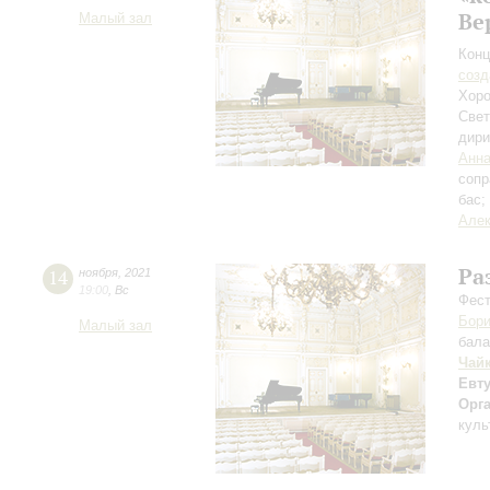
Ве
Малый зал
Конц
созд
Хоро
Свет
дири
Анна
сопр
бас;
Алек
Ра
14
ноября
,
2021
19:00
,
Вс
Фест
Бори
Малый зал
бала
Чай
Евт
Орг
куль