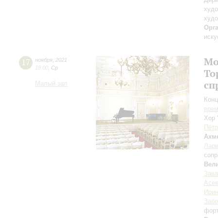
худо
худо
Орг
иску
Мо
17
ноября
,
2021
19:00
,
Ср
То
сп
Малый зал
Конц
вре
Хор 
Пётр
Ахм
Лари
сопр
Вел
Зав
Асе
Ири
Забо
фор