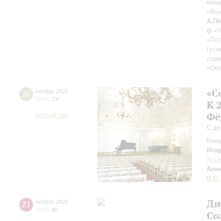
каза
«Вых
А.П
ф «Ч
«Пол
гуса
стра
«Осе
«С
20
ноября
,
2021
19:00
,
Сб
К 
Фё
Малый зал
С де
Конц
Иго
Хры
Але
И.С.
Ди
21
ноября
,
2021
20:00
,
Вс
Со