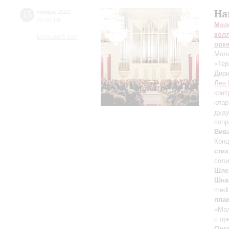
На
15
ноября
,
2021
20:00
,
Пн
Мол
кол
Большой зал
орк
Моло
«Тер
Дири
Лев 
конт
клар
дуд
сопр
Вив
Конц
стих
соли
Шле
Шна
medi
пла
«Ма
с ор
Орг