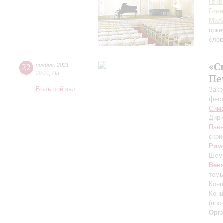
Грив
Гли
Мал
орке
слов
«С
22
ноября
,
2021
20:00
,
Пн
Пе
Большой зал
Закр
фест
Симф
Дири
Паве
скри
Рим
Шем»
Вен
темы
Конц
Конц
(пос
Орг