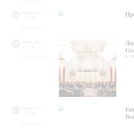
Пр
06
ноября
,
2021
19:00
,
Сб
Малый зал
Ди
07
ноября
,
2021
20:00
,
Вс
Со
Большой зал
К 10
Ев
07
ноября
,
2021
19:00
,
Вс
Во
Малый зал