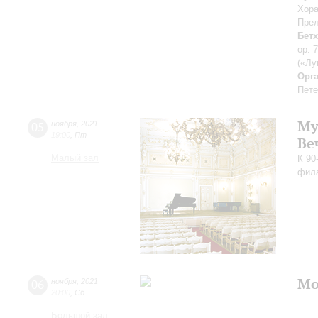
Хора
Прел
Бет
op. 
(«Лу
Орг
Пете
Му
05
ноября
,
2021
19:00
,
Пт
Ве
Малый зал
К 90
фил
Mo
06
ноября
,
2021
20:00
,
Сб
Большой зал