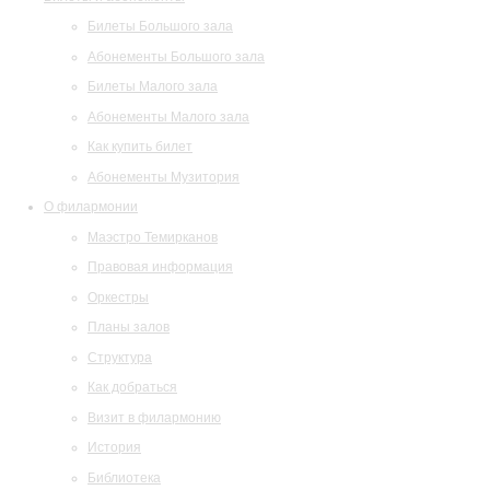
Билеты Большого зала
Абонементы Большого зала
Билеты Малого зала
Абонементы Малого зала
Как купить билет
Абонементы Музитория
О филармонии
Маэстро Темирканов
Правовая информация
Оркестры
Планы залов
Структура
Как добраться
Визит в филармонию
История
Библиотека