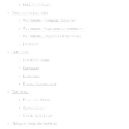
Ресторан и кафе
Фестивали и гастроли
Фестиваль «Площадь Искусств»
Фестиваль «Музыкальная коллекция»
Фестиваль «Барокко в белую ночь»
Гастроли
СМИ о нас
Все публикации
Рецензии
Интервью
Время Шостаковича
Партнеры
Наши партнеры
Фотогалерея
Стать партнером
Просветительские проекты