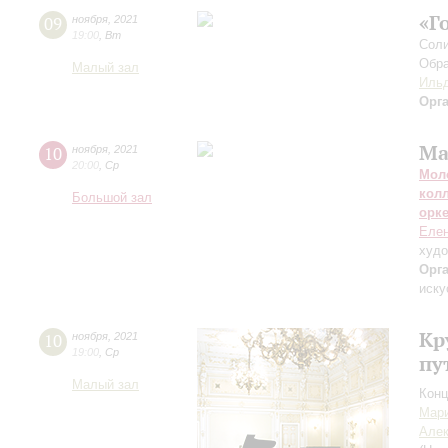
«Г
09
ноября
,
2021
19:00
,
Вт
Соли
Обра
Малый зал
Ильд
Орг
Ма
10
ноября
,
2021
20:00
,
Ср
Мол
кол
Большой зал
орк
Елен
худо
Орг
иску
Кр
10
ноября
,
2021
19:00
,
Ср
пу
Малый зал
Конц
Мар
Алек