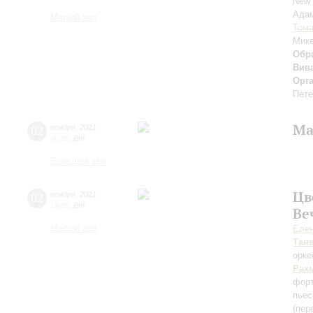
New 
Ада
Малый зал
Тома
Мик
Обра
Вив
Орг
Пете
Ма
02
ноября
,
2021
20:00
,
Вт
Большой зал
Цв
02
ноября
,
2021
19:00
,
Вт
Ве
Малый зал
Елен
Тан
орк
Рах
форт
пьес
(пер