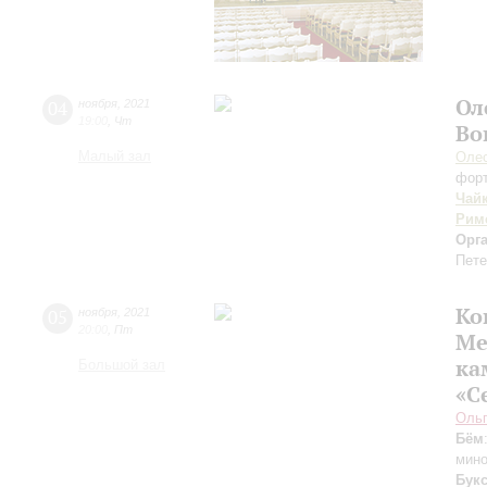
Ол
04
ноября
,
2021
19:00
,
Чт
Во
Малый зал
Оле
фор
Чай
Рим
Орг
Пете
Ко
05
ноября
,
2021
20:00
,
Пт
Ме
ка
Большой зал
«С
Оль
Бём
мино
Букс