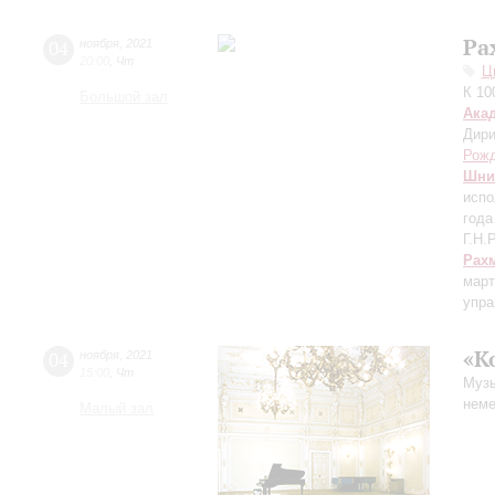
Ра
04
ноября
,
2021
20:00
,
Чт
Ц
К 10
Большой зал
Ака
Дири
Рожд
Шни
испо
года
Г.Н.
Рах
март
упра
«К
04
ноября
,
2021
15:00
,
Чт
Музы
неме
Малый зал