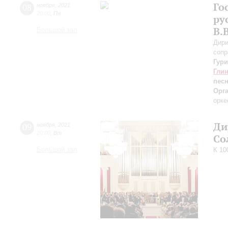
Го
08
ноября
,
2021
20:00
,
Пн
ру
В.
Большой зал
Дири
сопр
Гур
Гли
пес
Орг
орке
Ди
09
ноября
,
2021
20:00
,
Вт
Со
Большой зал
К 10