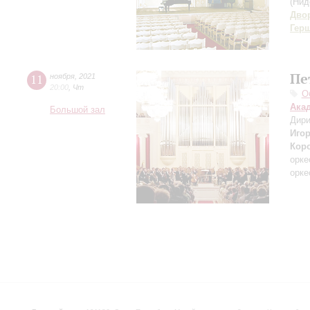
(Нид
Дво
Гер
Пе
11
ноября
,
2021
20:00
,
Чт
О
Ака
Большой зал
Дири
Игор
Кор
орке
орке