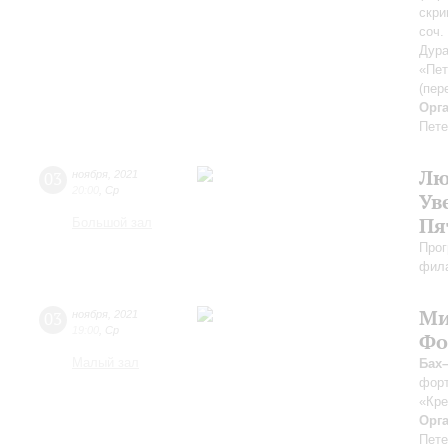
скри
cоч.
Дура
«Пет
(пер
Орг
Пете
Лю
03
ноября
,
2021
20:00
,
Ср
Ув
Пя
Большой зал
Прог
фила
Ми
03
ноября
,
2021
19:00
,
Ср
Фо
Малый зал
Бах
форт
«Кре
Орг
Пете