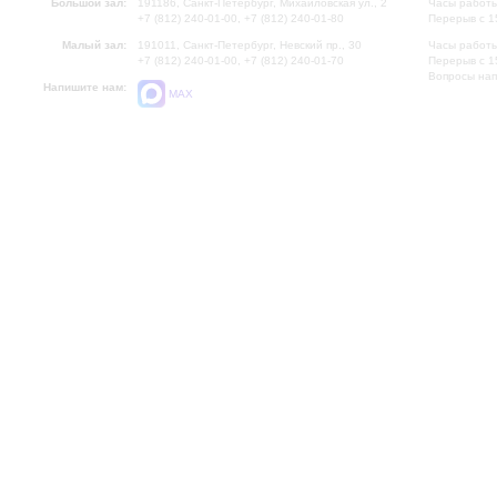
Большой зал:
191186, Санкт-Петербург, Михайловская ул., 2
Часы работы
+7 (812) 240-01-00, +7 (812) 240-01-80
Перерыв с 1
Малый зал:
191011, Санкт-Петербург, Невский пр., 30
Часы работы
+7 (812) 240-01-00, +7 (812) 240-01-70
Перерыв с 1
Вопросы на
Напишите нам:
MAX