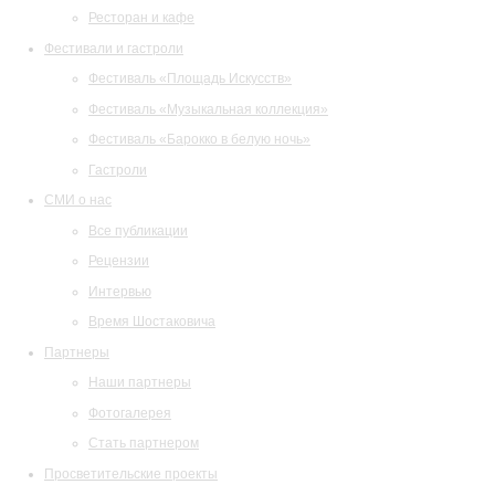
Ресторан и кафе
Фестивали и гастроли
Фестиваль «Площадь Искусств»
Фестиваль «Музыкальная коллекция»
Фестиваль «Барокко в белую ночь»
Гастроли
СМИ о нас
Все публикации
Рецензии
Интервью
Время Шостаковича
Партнеры
Наши партнеры
Фотогалерея
Стать партнером
Просветительские проекты