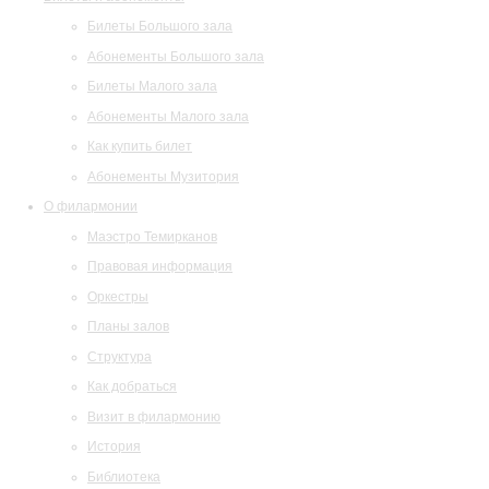
Билеты Большого зала
Абонементы Большого зала
Билеты Малого зала
Абонементы Малого зала
Как купить билет
Абонементы Музитория
О филармонии
Маэстро Темирканов
Правовая информация
Оркестры
Планы залов
Структура
Как добраться
Визит в филармонию
История
Библиотека