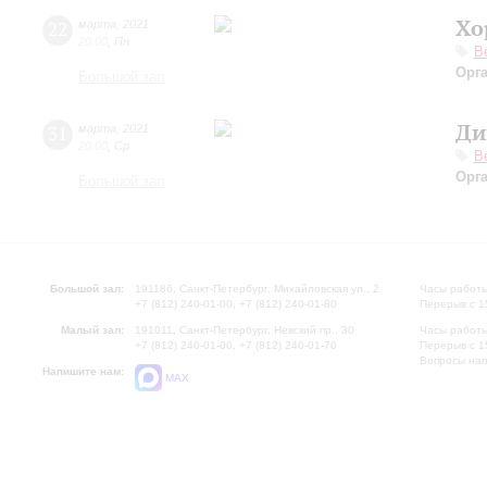
Хо
22
марта
,
2021
20:00
,
Пн
В
Орг
Большой зал
Ди
31
марта
,
2021
20:00
,
Ср
В
Орг
Большой зал
Большой зал:
191186, Санкт-Петербург, Михайловская ул., 2
Часы работы
+7 (812) 240-01-00, +7 (812) 240-01-80
Перерыв с 1
Малый зал:
191011, Санкт-Петербург, Невский пр., 30
Часы работы
+7 (812) 240-01-00, +7 (812) 240-01-70
Перерыв с 1
Вопросы на
Напишите нам:
MAX