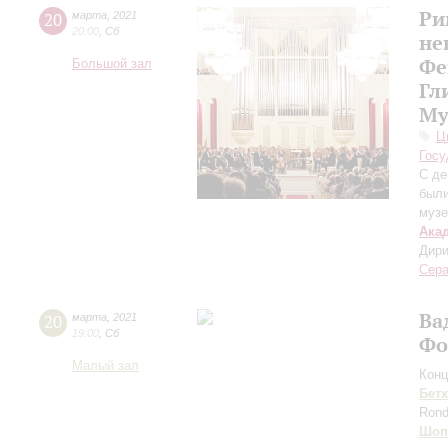
Ри
20
марта
,
2021
20:00
,
Сб
не
Фе
Большой зал
Гл
Му
Ц
Госу
С де
были
музе
Ака
Дири
Сер
Ва
20
марта
,
2021
19:00
,
Сб
Фо
Малый зал
Конц
Бет
Rond
Шоп