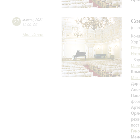
Со
27
марта
,
2021
19:00
,
Сб
(о з
Малый зал
Конц
Хор 
Пётр
Ната
- ба
Мол
Ком
Мих
Дар
Але
Пав
фор
Арт
Орл
режи
пост
Гуно
Мен