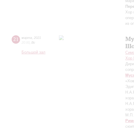
мара
Пер
Хор 
опер
из о
Му
21
марта
,
2021
20:00
,
Вс
Шо
Большой зал
Симф
Хор 
Дири
сопр
Мус
«Хо
Эдип
Н.А.
хора
Н.А.
хора
М.П.
Рим
сюит