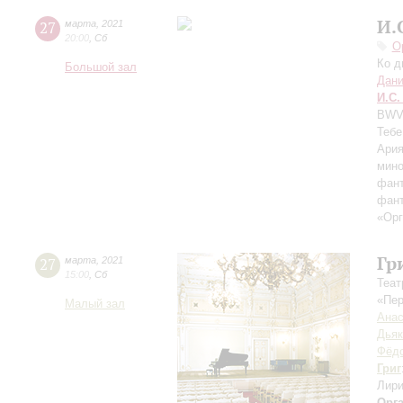
И.
27
марта
,
2021
20:00
,
Сб
О
Ко д
Большой зал
Дани
И.С.
BWV 
Тебе
Ария
мино
фант
фант
«Орг
Гр
27
марта
,
2021
15:00
,
Сб
Теат
«Пер
Малый зал
Анас
Дьяк
Фёд
Григ
Лири
Орг