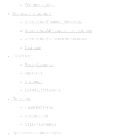
Ресторан и кафе
Фестивали и гастроли
Фестиваль «Площадь Искусств»
Фестиваль «Музыкальная коллекция»
Фестиваль «Барокко в белую ночь»
Гастроли
СМИ о нас
Все публикации
Рецензии
Интервью
Время Шостаковича
Партнеры
Наши партнеры
Фотогалерея
Стать партнером
Просветительские проекты