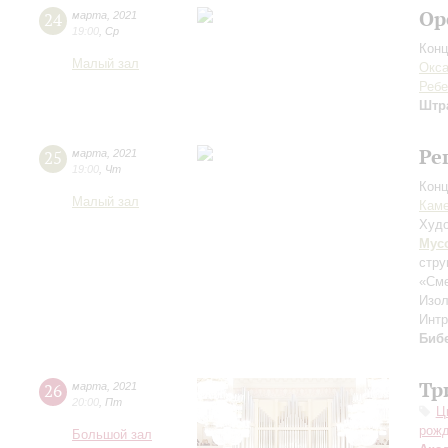
Op
24
марта
,
2021
19:00
,
Ср
Конц
Малый зал
Окс
Ребе
Штр
Ре
25
марта
,
2021
19:00
,
Чт
Конц
Малый зал
Каме
Худо
Мус
стру
«Сме
Изо
Интр
Биб
Тр
26
марта
,
2021
20:00
,
Пт
Ц
рожд
Большой зал