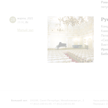
Рим
пету
Ру
28
марта
,
2021
15:00
,
Вс
Конц
Малый зал
Каме
Пете
«Ск
Викт
Ири
Биб
Большой зал:
191186, Санкт-Петербург, Михайловская ул., 2
Часы работы
+7 (812) 240-01-00, +7 (812) 240-01-80
Перерыв с 1