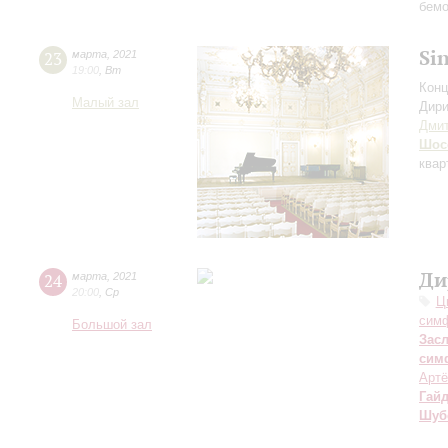
бемо
Si
23
марта
,
2021
19:00
,
Вт
Конц
Малый зал
Дири
Дмит
Шос
квар
Ди
24
марта
,
2021
20:00
,
Ср
Ц
симф
Большой зал
Зас
сим
Артё
Гай
Шуб