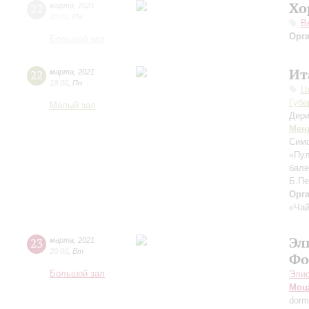
Хо
22
марта
,
2021
20:00
,
Пн
В
Орг
Большой зал
Ит
22
марта
,
2021
19:00
,
Пн
Ц
Губе
Малый зал
Дири
Мен
Сим
«Пул
бале
Б.Пе
Орг
«Чай
Эл
23
марта
,
2021
20:00
,
Вт
Фо
Большой зал
Элис
Моц
dorm