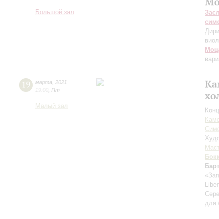
Мо
Большой зал
Зас
сим
Дири
вио
Моц
вари
Ка
19
марта
,
2021
19:00
,
Пт
хо
Малый зал
Конц
Каме
Сим
Худо
Мас
Бок
Бар
«Зап
Libe
Сере
для 