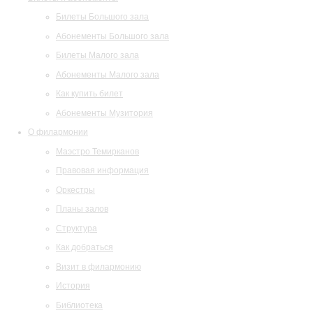
Билеты Большого зала
Абонементы Большого зала
Билеты Малого зала
Абонементы Малого зала
Как купить билет
Абонементы Музитория
О филармонии
Маэстро Темирканов
Правовая информация
Оркестры
Планы залов
Структура
Как добраться
Визит в филармонию
История
Библиотека