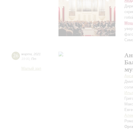
Ака
Дири
скри
гобо
Моц
увер
фаго
Сим
Ан
26
марта
,
2021
19:00
,
Пт
Ба
му
Малый зал
Анса
Дми
соли
Илья
Григ
Мак
Евге
Алек
Ром
Орг