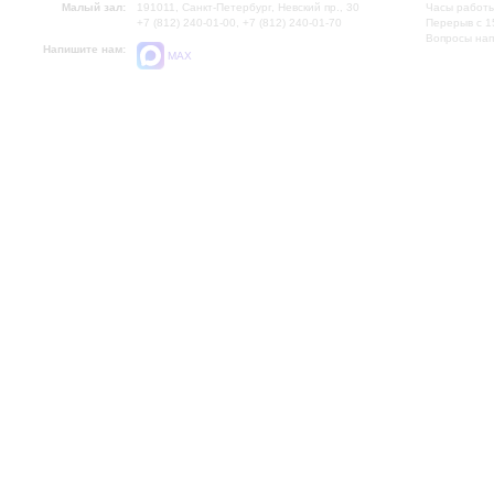
Малый зал:
191011, Санкт-Петербург, Невский пр., 30
Часы работы
+7 (812) 240-01-00, +7 (812) 240-01-70
Перерыв с 1
Вопросы на
Напишите нам:
MAX