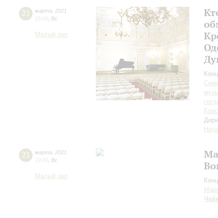
Кт
21
марта
,
2021
15:00
,
Вс
об
Кр
Малый зал
Од
Ду
Конц
Симф
музы
госу
Корс
Дири
Ната
Ма
21
марта
,
2021
19:00
,
Вс
Во
Малый зал
Конц
Мари
Чай