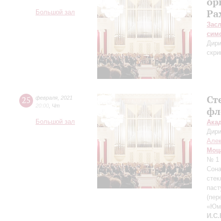
ор
Ра
Большой зал
Зас
сим
Дири
скри
Ст
25
февраля
,
2021
20:00
,
Чт
фл
Большой зал
Ака
Дири
Але
Моц
№ 1 
Сона
стек
паст
(пер
«Юмо
И.С.