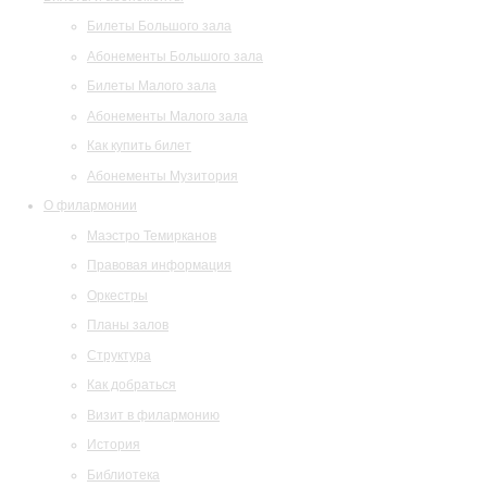
Билеты Большого зала
Абонементы Большого зала
Билеты Малого зала
Абонементы Малого зала
Как купить билет
Абонементы Музитория
О филармонии
Маэстро Темирканов
Правовая информация
Оркестры
Планы залов
Структура
Как добраться
Визит в филармонию
История
Библиотека