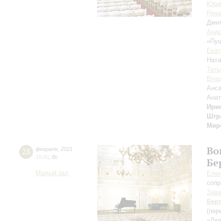
Юри
Рена
Дми
Андр
«Пуш
Екат
Нат
Тать
Влад
Анса
Ана
Ири
Штр
Мир
Во
28
февраля
,
2021
19:00
,
Вс
Бе
Малый зал
Еле
сопр
Зав
Берг
(пер
«Люб