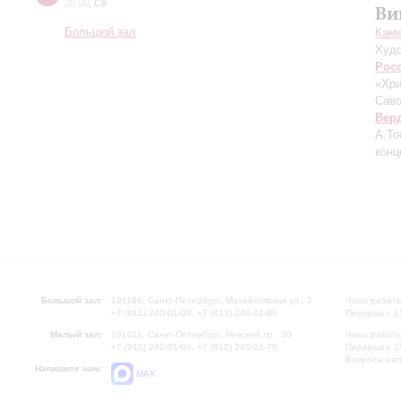
20:00
,
Сб
Ви
Большой зал
Каме
Худо
Рос
«Хри
Саво
Вер
А.То
конц
Большой зал:
191186, Санкт-Петербург, Михайловская ул., 2
Часы работы
+7 (812) 240-01-00, +7 (812) 240-01-80
Перерыв с 1
Малый зал:
191011, Санкт-Петербург, Невский пр., 30
Часы работы
+7 (812) 240-01-00, +7 (812) 240-01-70
Перерыв с 1
Вопросы на
Напишите нам:
MAX