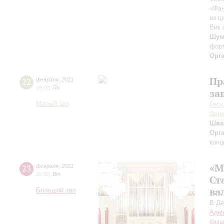
«Фан
из ц
Вик 
Шума
форт
Орг
Пр
22
февраля
,
2021
19:00
,
Пн
за
Малый зал
Госу
Дени
Шва
Орг
конц
«М
23
февраля
,
2021
20:00
,
Вт
Ст
ва
Большой зал
В Де
Адми
базы