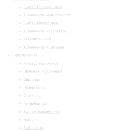
Билеты Большого зала
Абонементы Большого зала
Билеты Малого зала
Абонементы Малого зала
Как купить билет
Абонементы Музитория
О филармонии
Маэстро Темирканов
Правовая информация
Оркестры
Планы залов
Структура
Как добраться
Визит в филармонию
История
Библиотека