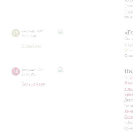
И.С.
(пер
(пер
тане
«Г
25
февраля
,
2021
19:00
,
Чт
Соли
Обра
Малый зал
Ильд
Орг
Па
26
февраля
,
2021
20:00
,
Пт
О
Мол
Большой зал
кол
орк
Дири
Гео
Хин
Сло
«Ве
орке