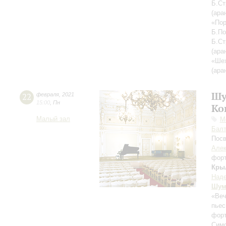
Б.Ст
(ара
«Пор
Б.По
Б.Ст
(ара
«Шех
(ара
Шу
22
февраля
,
2021
15:00
,
Пн
Ко
Малый зал
М
Балт
Посв
Алек
фор
Кры
Наде
Шум
«Веч
пье
форт
Симф