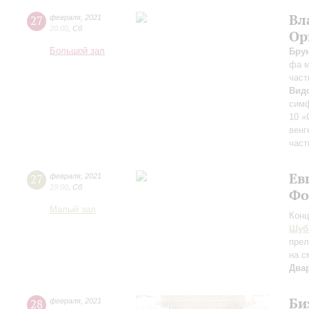
Вл
27
февраля
,
2021
20:00
,
Сб
Ор
Большой зал
Бру
фа 
част
Вид
симф
10 «
венг
част
Ев
27
февраля
,
2021
19:00
,
Сб
Фо
Малый зал
Конц
Шуб
прел
на с
Два
Би
28
февраля
,
2021