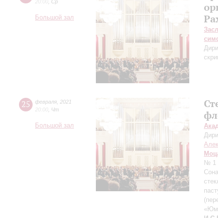
20:00
,
Ср
ор
Ра
Большой зал
Зас
сим
Дири
скри
Ст
25
февраля
,
2021
20:00
,
Чт
фл
Большой зал
Ака
Дири
Але
Моц
№ 1 
Сона
стек
паст
(пер
«Юмо