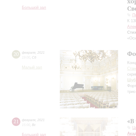
хо
Св
Большой зал
П
К 13
Але
Сти
«Оси
Фо
20
февраля
,
2021
19:00
,
Сб
Конц
Малый зал
Ста
скри
Шуб
Форт
трио
«В
21
февраля
,
2021
15:00
,
Вс
Ц
Ака
Большой зал