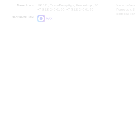
Малый зал:
191011, Санкт-Петербург, Невский пр., 30
Часы работы
+7 (812) 240-01-00, +7 (812) 240-01-70
Перерыв с 1
Вопросы на
Напишите нам:
MAX