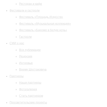
Ресторан и кафе
Фестивали и гастроли
Фестиваль «Площадь Искусств»
Фестиваль «Музыкальная коллекция»
Фестиваль «Барокко в белую ночь»
Гастроли
СМИ о нас
Все публикации
Рецензии
Интервью
Время Шостаковича
Партнеры
Наши партнеры
Фотогалерея
Стать партнером
Просветительские проекты