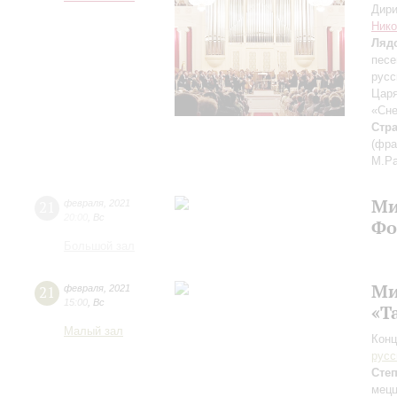
Дири
Нико
Ляд
песе
русс
Царя
«Сне
Стр
(фра
М.Ра
Ми
21
февраля
,
2021
20:00
,
Вс
Фо
Большой зал
Ми
21
февраля
,
2021
15:00
,
Вс
«Т
Малый зал
Конц
русс
Сте
мецц