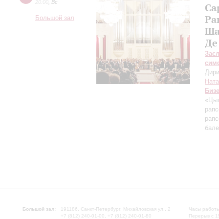
20:00
,
Вс
Са
Ра
Большой зал
Ша
Де
Зас
сим
Дири
Ната
Биз
«Цыг
рапс
рапс
бале
Большой зал:
191186, Санкт-Петербург, Михайловская ул., 2
Часы работы
+7 (812) 240-01-00, +7 (812) 240-01-80
Перерыв с 1