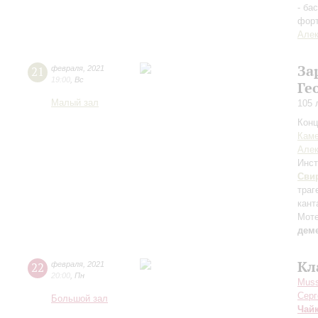
- ба
фор
Алек
За
21
февраля
,
2021
19:00
,
Вс
Ге
Малый зал
105 
Конц
Кам
Алек
Инст
Сви
траг
кант
Мот
дем
Кл
22
февраля
,
2021
20:00
,
Пн
Muss
Серг
Большой зал
Чай