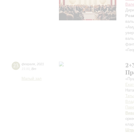
Вале
Дири
Роз
вал
«Аму
увер
вал
фант
«Гео
2+
23
февраля
,
2021
15:00
,
Вт
Пр
Малый зал
«Пуш
Екат
Нат
Тать
Влад
Паве
Вив
орке
клар
Штра