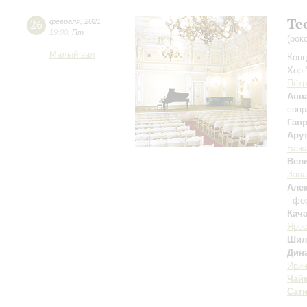
Те
26
февраля
,
2021
19:00
,
Пт
(рок
Малый зал
Конц
Хор 
Пётр
Анн
сопр
Гав
Ару
Баж
Вел
Зав
Але
- фо
Кач
Ярос
Шил
Дин
Ири
Чай
Сат