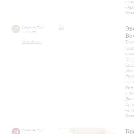
поль
«Аме
Орг
Эв
23
февраля
,
2021
19:00
,
Вт
Ве
Малый зал
Трио
Стан
форт
Григ
Арт
Эвел
Рос
песн
Рим
«Но
Дал
Орло
не з
Орг
Бр
24
февраля
,
2021