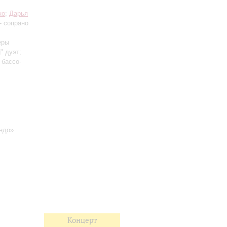
ко
;
Дарья
- сопрано
еры
g" дуэт;
 бассо-
ндо»
Концерт