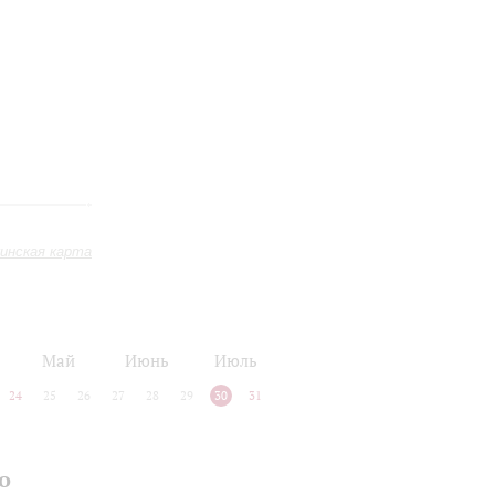
инская карта
Май
Июнь
Июль
24
25
26
27
28
29
30
31
о