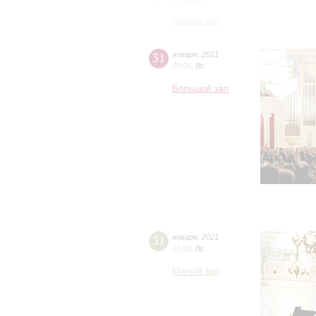
Малый зал
31
января
,
2021
20:00
,
Вс
Большой зал
31
января
,
2021
15:00
,
Вс
Малый зал