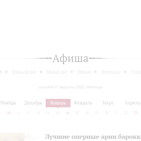
Афиша
я
Большой зал
Малый зал
Лекции
Экскурсии
Пушк
сегодня 07 августа 2026, пятница
Ноябрь
Декабрь
Январь
Февраль
Март
Апрель
9
10
11
12
13
14
15
16
17
18
19
20
21
22
23
Лучшие оперные арии барокк