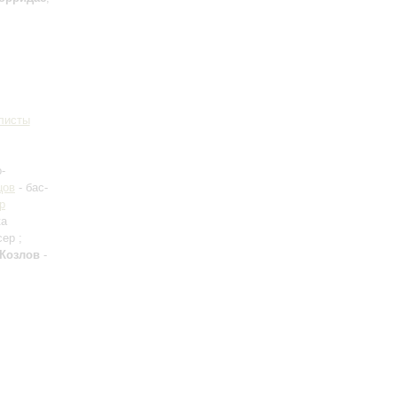
листы
-
цов
- бас-
р
ка
ер ;
 Козлов
-