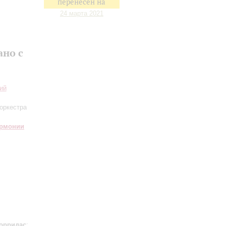
перенесен на
24 марта 2021
ано с
ий
оркестра
армонии
орридас
;