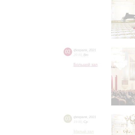
02
февраля
,
2021
20:00
,
Вт
Большой зал
03
февраля
,
2021
19:00
,
Ср
Малый зал