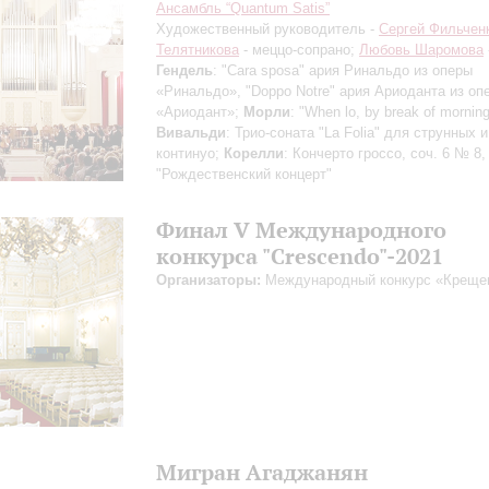
Ансамбль “Quantum Satis”
Художественный руководитель -
Сергей Фильчен
Телятникова
- меццо-сопрано;
Любовь Шаромова
Гендель
: "Cara sposa" ария Ринальдо из оперы
«Ринальдо», "Doppo Notre" ария Ариоданта из оп
«Ариодант»;
Морли
: "When lo, by break of mornin
Вивальди
: Трио-соната "La Folia" для струнных и
континуо;
Корелли
: Кончерто гроссо, соч. 6 № 8,
"Рождественский концерт"
Финал V Международного
конкурса "Crescendo"-2021
Организаторы:
Международный конкурс «Креще
Мигран Агаджанян