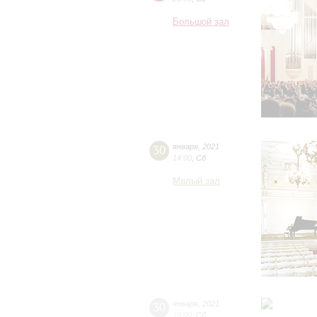
Большой зал
30
января
,
2021
14:00
,
Сб
Малый зал
30
января
,
2021
19:00
,
Сб