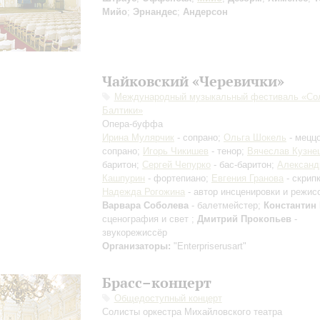
Мийо
;
Эрнандес
;
Андерсон
Чайковский «Черевички»
Международный музыкальный фестиваль «Со
Балтики»
Опера-буффа
Ирина Мулярчик
- сопрано;
Ольга Шокель
- меццо
сопрано;
Игорь Чикишев
- тенор;
Вячеслав Кузне
баритон;
Сергей Чепурко
- бас-баритон;
Александ
Кашпурин
- фортепиано;
Евгения Гранова
- скрип
Надежда Рогожина
- автор инсценировки и режисс
Варвара Соболева
- балетмейстер;
Константин
сценография и свет ;
Дмитрий Прокопьев
-
звукорежиссёр
Организаторы:
"Enterpriserusart"
Брасс–концерт
Общедоступный концерт
Солисты оркестра Михайловского театра