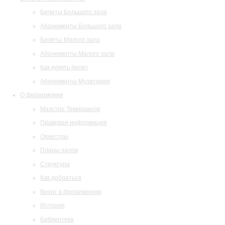
Билеты Большого зала
Абонементы Большого зала
Билеты Малого зала
Абонементы Малого зала
Как купить билет
Абонементы Музитория
О филармонии
Маэстро Темирканов
Правовая информация
Оркестры
Планы залов
Структура
Как добраться
Визит в филармонию
История
Библиотека