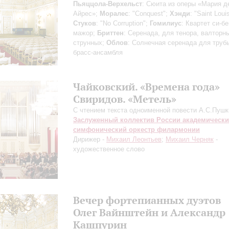
Пьяццола-Верхельст
: Сюита из оперы «Мария д
Айрес»;
Моралес
: "Conquest";
Хэнди
: "Saint Loui
Стуков
: "No Corruption";
Гомилиус
: Квартет си-б
мажор;
Бриттен
: Серенада, для тенора, валторн
струнных;
Облов
: Солнечная серенада для труб
брасс-ансамбля
Чайковский. «Времена года»
Свиридов. «Метель»
С чтением текста одноименной повести А.С.Пушк
Заслуженный коллектив России академическ
симфонический оркестр филармонии
Дирижер -
Михаил Леонтьев
;
Михаил Черняк
-
художественное слово
Вечер фортепианных дуэтов
Олег Вайнштейн и Александр
Кашпурин