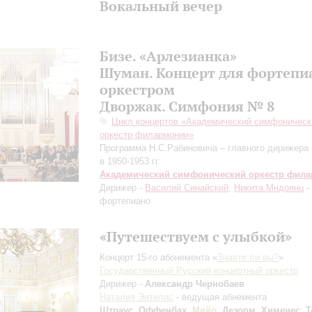
Вокальный вечер
Бизе. «Арлезианка»
Шуман. Концерт для фортепи
оркестром
Дворжак. Симфония № 8
Цикл концертов «Академический симфоническ
оркестр филармонии»
Программа Н.С.Рабиновича – главного дирижера 
в 1950-1953 гг.
Академический симфонический оркестр фил
Дирижер -
Василий Синайский
;
Никита Мндоянц
-
фортепиано
«Путешествуем с улыбкой»
Концерт 15-го абонемента «
Знаете ли вы?
»
Государственный Русский концертный оркестр
Дирижер -
Александр Чернобаев
Наталия Энтелис
- ведущая абнемента
Штраус
,
Оффенбах
,
Мийо
;
Дезорм
;
Хименес
;
Т