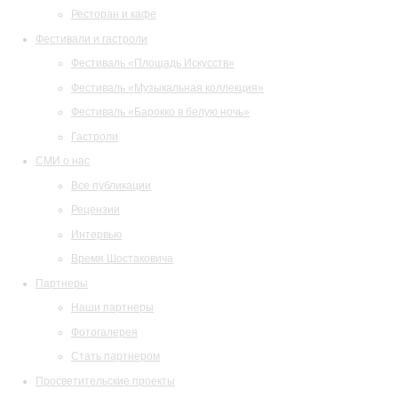
Ресторан и кафе
Фестивали и гастроли
Фестиваль «Площадь Искусств»
Фестиваль «Музыкальная коллекция»
Фестиваль «Барокко в белую ночь»
Гастроли
СМИ о нас
Все публикации
Рецензии
Интервью
Время Шостаковича
Партнеры
Наши партнеры
Фотогалерея
Стать партнером
Просветительские проекты