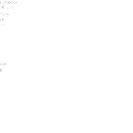
е Буэнос-
s Blues";
емоль
ы и
ы и
ина
ий