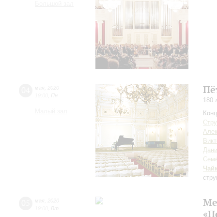
Большой зал
Пё
04
мая
,
2020
19:00
,
Пн
180 
Малый зал
Конц
Стру
Алек
Викт
Дан
Семё
Чай
стру
Ме
05
мая
,
2020
19:00
,
Вт
«П