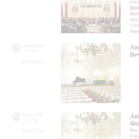
виол
Бра
Бет
форт
«Пр
Орг
Ан
29
апреля
,
2020
19:00
,
Ср
Ве
Малый зал
Ан
30
апреля
,
2020
20:00
,
Чт
Фо
Малый зал
Бах
клав