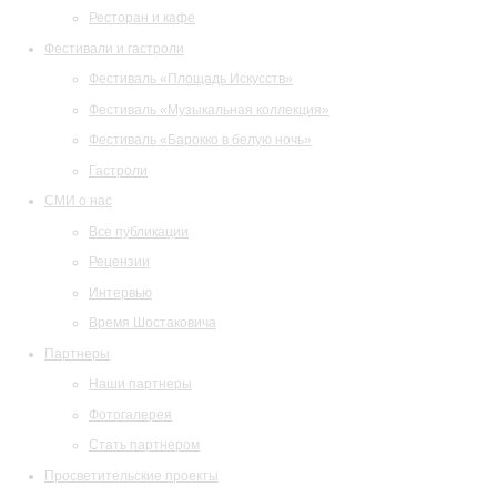
Ресторан и кафе
Фестивали и гастроли
Фестиваль «Площадь Искусств»
Фестиваль «Музыкальная коллекция»
Фестиваль «Барокко в белую ночь»
Гастроли
СМИ о нас
Все публикации
Рецензии
Интервью
Время Шостаковича
Партнеры
Наши партнеры
Фотогалерея
Стать партнером
Просветительские проекты