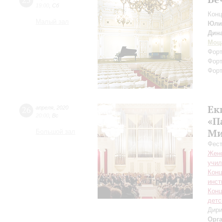
25
19:00
,
Сб
Конц
Малый зал
Юли
Дин
Моц
Форт
Форт
Форт
Ек
26
апреля
,
2020
20:00
,
Вс
«П
Ми
Большой зал
Фест
Женс
учил
Конц
инст
Конц
детс
Дири
Орг