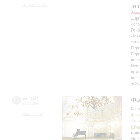
ве
Большой зал
Ака
Дири
сопр
Гли
«Ме
триу
Перв
Перв
поэм
Нес
орке
испо
«Суд
Фо
05
мая
,
2020
19:00
,
Вт
Конц
Малый зал
форт
Алек
Шум
мин
Graz