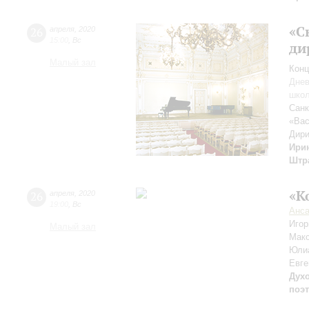
«С
26
апреля
,
2020
15:00
,
Вс
ди
Малый зал
Конц
Днев
школ
Санк
«Вас
Дири
Ири
Штр
«К
26
апреля
,
2020
19:00
,
Вс
Анса
Иго
Малый зал
Мак
Юли
Евге
Дух
поэ