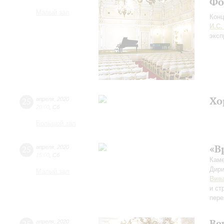
Фо
Малый зал
Конц
И.С.
эксп
Хо
25
апреля
,
2020
20:00
,
Сб
Большой зал
«В
25
апреля
,
2020
15:00
,
Сб
Каме
Дири
Малый зал
Вив
и ст
пере
Ве
апреля
,
2020