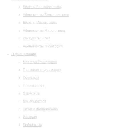
Билеты Большого зала
Абонементы Большого зала
Билеты Малого зала
Абонементы Малого зала
Как купить билет
Абонементы Музитория
О филармонии
Маэстро Темирканов
Правовая информация
Оркестры
Планы залов
Структура
Как добраться
Визит в филармонию
История
Библиотека