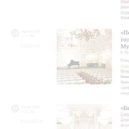
Ака
Дири
Але
Азн
«П
28
апреля
,
2020
19:00
,
Вт
го
Му
Малый зал
К 75
Конц
Ири
Ост
Нов
Хре
сим
смер
«Б
29
апреля
,
2020
20:00
,
Ср
Симф
Дири
Большой зал
фор