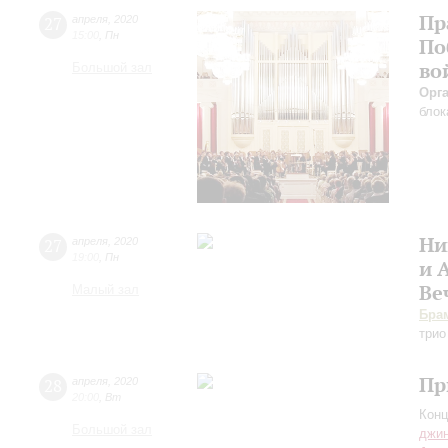
Пр
27
апреля
,
2020
15:00
,
Пн
По
во
Большой зал
Орг
блок
Ни
27
апреля
,
2020
19:00
,
Пн
и 
Ве
Малый зал
Бра
трио
Пр
28
апреля
,
2020
20:00
,
Вт
Конц
Большой зал
джи