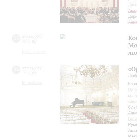
Днев
Ака
Дири
Анна
Ко
05
апреля
,
2020
20:00
,
Вс
Мо
лю
Большой зал
«О
05
апреля
,
2020
15:00
,
Вс
Люби
Малый зал
Конц
Путе
колл
Анса
Оль
Анн
Гали
Рум
Ана
Мак