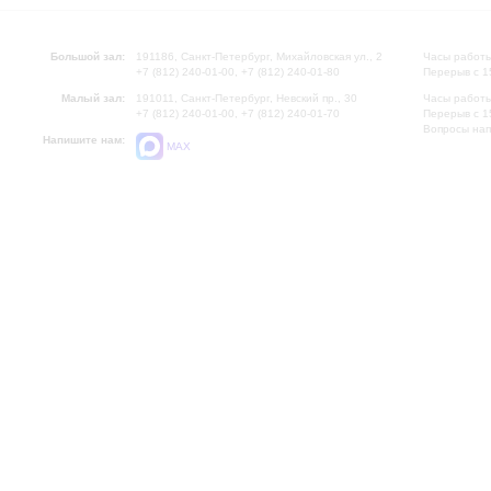
Большой зал:
191186, Санкт-Петербург, Михайловская ул., 2
Часы работы
+7 (812) 240-01-00, +7 (812) 240-01-80
Перерыв с 1
Малый зал:
191011, Санкт-Петербург, Невский пр., 30
Часы работы
+7 (812) 240-01-00, +7 (812) 240-01-70
Перерыв с 1
Вопросы на
Напишите нам:
MAX