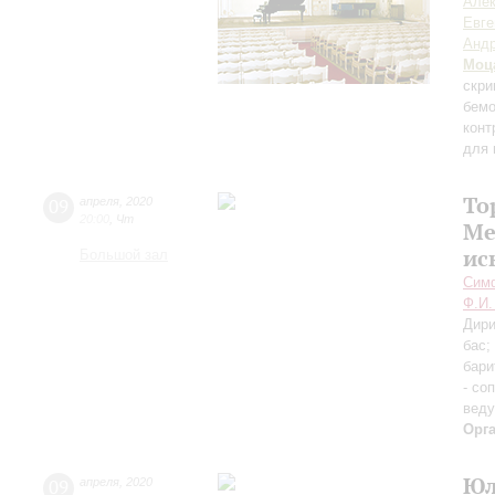
Алек
Евге
Андр
Моц
скри
бемо
конт
для 
То
09
апреля
,
2020
20:00
,
Чт
Ме
ис
Большой зал
Симф
Ф.И.
Дири
бас;
бари
- со
вед
Орг
Юл
09
апреля
,
2020