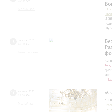
19:00
,
Чт
Во
Малый зал
Юли
Шум
Й.Э
подм
Шуб
Бе
10
апреля
,
2020
20:00
,
Пт
Ра
фо
Большой зал
Конц
Ака
Дири
моло
;
Па
«С
10
апреля
,
2020
19:00
,
Пт
Конц
Малый зал
числ
Каме