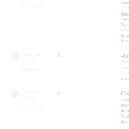
Конц
Большой зал
К 25
Зас
сим
Дири
скри
Бет
Шос
«Г
02
апреля
,
2020
19:00
,
Чт
Соли
Обра
Малый зал
Ильд
Орг
Со
03
апреля
,
2020
20:00
,
Пт
К 21
Ака
Большой зал
Шоп
Про
Шос