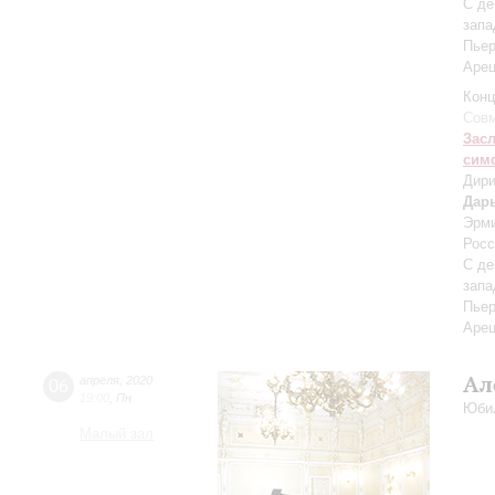
С де
запа
Пьер
Аре
Конц
Совм
Зас
сим
Дири
Дар
Эрм
Росс
С де
запа
Пьер
Аре
Ал
06
апреля
,
2020
19:00
,
Пн
Юби
Малый зал