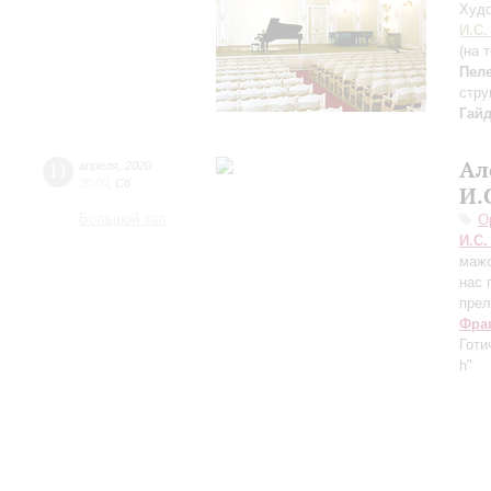
Худо
И.С.
(на 
Пел
стр
Гай
Ал
11
апреля
,
2020
20:00
,
Сб
И.
Большой зал
О
И.С.
мажо
нас 
прел
Фра
Готи
h"