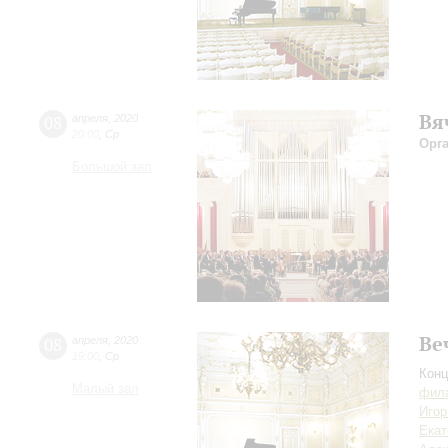
Вя
08
апреля
,
2020
20:00
,
Ср
Орг
Большой зал
Ве
08
апреля
,
2020
19:00
,
Ср
Конц
Малый зал
фила
Игор
Екат