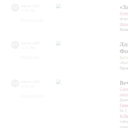
«З
03
апреля
,
2020
20:00
,
Пт
Але
фор
Большой зал
Иван
Хол
Лл
03
апреля
,
2020
19:00
,
Пт
Фо
Малый зал
Бет
«Бол
Орг
Ве
04
апреля
,
2020
20:00
,
Сб
Санк
орке
Большой зал
Дири
Гли
№ 1
А.П
тай
пове