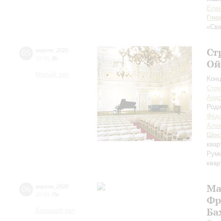
Елен
Глю
«Св
Ст
05
апреля
,
2020
19:00
,
Вс
Ой
Малый зал
Конц
Стру
Андр
Род
Фёдо
Але
Шос
квар
Рум
квар
Ма
06
апреля
,
2020
20:00
,
Пн
Фр
Ба
Большой зал