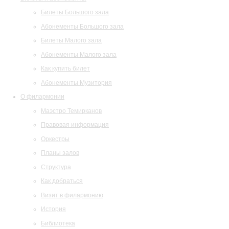
Билеты Большого зала
Абонементы Большого зала
Билеты Малого зала
Абонементы Малого зала
Как купить билет
Абонементы Музитория
О филармонии
Маэстро Темирканов
Правовая информация
Оркестры
Планы залов
Структура
Как добраться
Визит в филармонию
История
Библиотека