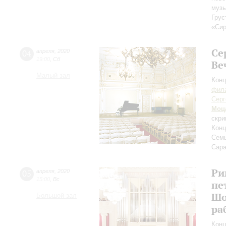
музы
Грус
«Сир
Се
04
апреля
,
2020
19:00
,
Сб
Ве
Малый зал
Конц
фила
Серг
Моц
скри
Конц
Семь
Сара
Ри
05
апреля
,
2020
15:00
,
Вс
пе
Шо
Большой зал
ра
Конц