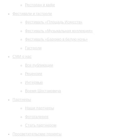
Ресторан и кафе
Фестивали и гастроли
Фестиваль «Площадь Искусств»
Фестиваль «Музыкальная коллекция»
Фестиваль «Барокко в белую ночь»
Гастроли
СМИ о нас
Все публикации
Рецензии
Интервью
Время Шостаковича
Партнеры
Наши партнеры
Фотогалерея
Стать партнером
Просветительские проекты