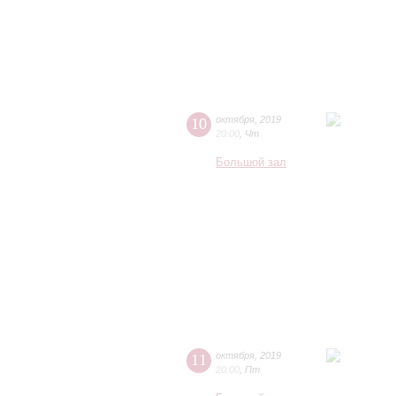
10
октября
,
2019
20:00
,
Чт
Большой зал
11
октября
,
2019
20:00
,
Пт