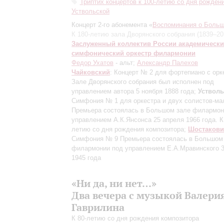
Триптих концертов к 100-летию со дня рожден
Уствольской
Концерт 2-го абонемента «
Воспоминания о Больш
К 180-летию зала Дворянского собрания (1839–20
Заслуженный коллектив России академическ
симфонический оркестр филармонии
Федор Ухатов
- альт;
Александр Палехов
Чайковский
: Концерт № 2 для фортепиано с ор
Зале Дворянского собрания был исполнен под
управлением автора 5 ноября 1888 года
;
Устволь
Симфония № 1 для оркестра и двух солистов-ма
Премьера состоялась в Большом зале филармон
управлением А.К.Янсонса 25 апреля 1966 года. К
летию со дня рождения композитора
;
Шостакови
Симфония № 9
Премьера состоялась в Большом
филармонии под управлением Е.А.Мравинского 3
1945 года
«Ни да, ни нет…»
Два вечера с музыкой Валери
Гаврилина
К 80-летию со дня рождения композитора