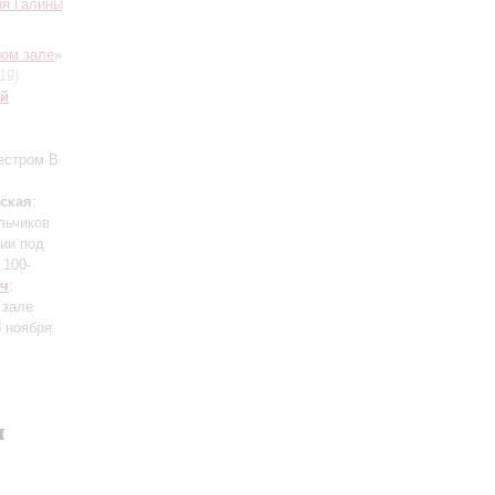
ия Галины
ом зале
»
19)
ий
кестром
В
ская
:
льчиков
ии под
 100-
ч
:
 зале
 ноября
я