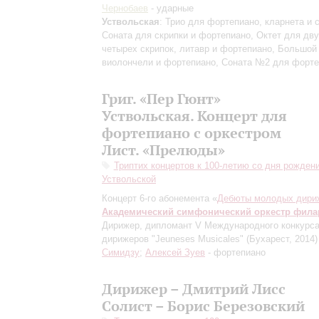
Чернобаев
- ударные
Уствольская
: Трио для фортепиано, кларнета и 
Соната для скрипки и фортепиано, Октет для дву
четырех скрипок, литавр и фортепиано, Большой
виолончели и фортепиано, Соната №2 для форт
Григ. «Пер Гюнт»
Уствольская. Концерт для
фортепиано с оркестром
Лист. «Прелюды»
Триптих концертов к 100-летию со дня рожден
Уствольской
Концерт 6-го абонемента «
Дебюты молодых дири
Академический симфонический оркестр фил
Дирижер, дипломант V Международного конкурс
дирижеров "Jeuneses Musicales" (Бухарест, 2014)
Симидзу
;
Алексей Зуев
- фортепиано
Дирижер – Дмитрий Лисс
Солист – Борис Березовский