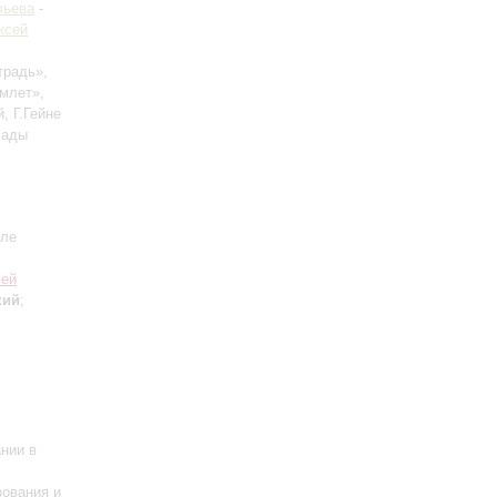
фьева
-
ксей
традь»,
млет»,
, Г.Гейне
лады
але
сей
кий
;
нии в
зования и