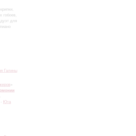
скрипки,
х гобоев,
 дуэт для
епиано
ия Галины
жеров
»
армонии
а
 -
Юта