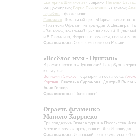
Екатерина Шиманович
- сопрано;
Наталья Евста
меццо-сопрано;
Борис Пинхасович
- баритон;
Але
Гориболь
- фортепиано
Гаврилин
: Вокальный цикл «Первая немецкая те
«Три песни Офелии» из трагедии В.Шекспира «Га
«Вечерок», вокальный цикл на стихи А.Шульгиной
и В.Гаврилина, Избранные романсы, песни и бал
Организаторы:
Союз композиторов России
«Весёлое имя - Пушкин»
В рамках проекта «Пушкинский Петербург в зерк
культуры»
Вениамин Смехов
- сценарий и постановка;
Алек
Кортнев
;
Светлана Сурганова
;
Дмитрий Высоц
Анна Геллер
Организаторы:
"Dance open"
Страсть фламенко
Маноло Карраско
При поддержке Отдела туризма Посольства Испа
Москве в рамках празднования Дня Испанидад
Организаторы:
Испанский Центр культуры, обра