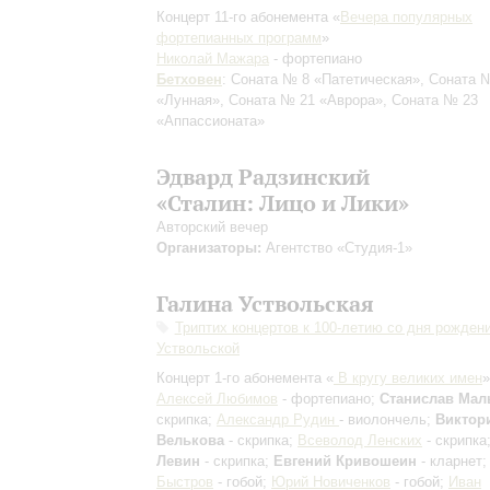
Концерт 11-го абонемента «
Вечера популярных
фортепианных программ
»
Николай Мажара
- фортепиано
Бетховен
: Соната № 8 «Патетическая», Соната 
«Лунная», Соната № 21 «Аврора», Соната № 23
«Аппассионата»
Эдвард Радзинский
«Сталин: Лицо и Лики»
Авторский вечер
Организаторы:
Агентство «Студия-1»
Галина Уствольская
Триптих концертов к 100-летию со дня рожден
Уствольской
Концерт 1-го абонемента «
В кругу великих имен
»
Алексей Любимов
- фортепиано;
Станислав Ма
скрипка;
Александр Рудин
- виолончель;
Виктор
Велькова
- скрипка;
Всеволод Ленских
- скрипка
Левин
- скрипка;
Евгений Кривошеин
- кларнет
Быстров
- гобой;
Юрий Новиченков
- гобой;
Иван