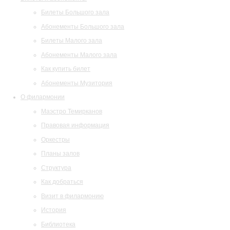
Билеты Большого зала
Абонементы Большого зала
Билеты Малого зала
Абонементы Малого зала
Как купить билет
Абонементы Музитория
О филармонии
Маэстро Темирканов
Правовая информация
Оркестры
Планы залов
Структура
Как добраться
Визит в филармонию
История
Библиотека