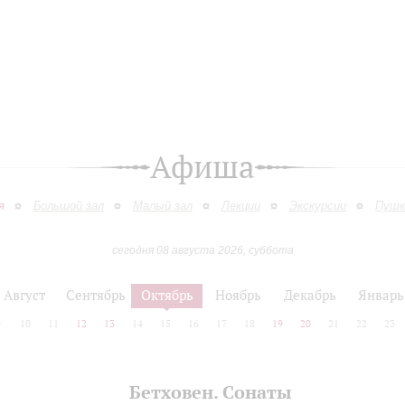
Афиша
я
Большой зал
Малый зал
Лекции
Экскурсии
Пушк
сегодня 08 августа 2026, суббота
Август
Сентябрь
Октябрь
Ноябрь
Декабрь
Январь
9
10
11
12
13
14
15
16
17
18
19
20
21
22
23
Бетховен. Сонаты