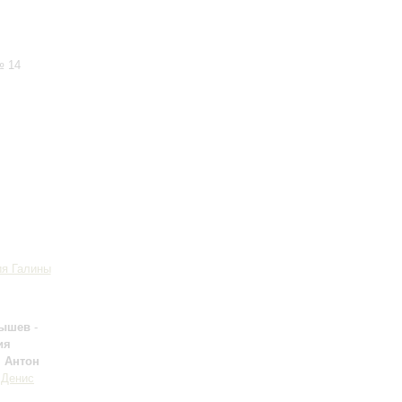
№ 14
ия Галины
лышев
-
ия
;
Антон
;
Денис