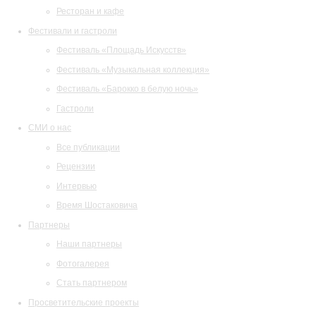
Ресторан и кафе
Фестивали и гастроли
Фестиваль «Площадь Искусств»
Фестиваль «Музыкальная коллекция»
Фестиваль «Барокко в белую ночь»
Гастроли
СМИ о нас
Все публикации
Рецензии
Интервью
Время Шостаковича
Партнеры
Наши партнеры
Фотогалерея
Стать партнером
Просветительские проекты