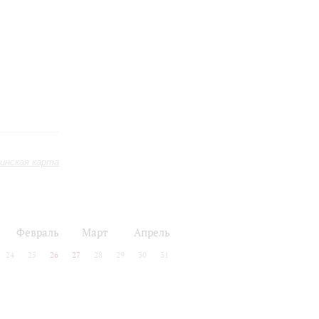
инская карта
Февраль
Март
Апрель
24
25
26
27
28
29
30
31