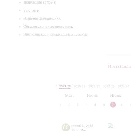
Творческие встречи
Выставки
Издания филармонии
Образовательные программы
Инклюзивные и специальные проекты
Все событи
2019/20
2020/21
2021/22
2022/23
2023/24
2024/25
2025/26
2026/27
Май
Июнь
Июль
1
2
3
4
5
6
7
8
08
октября
,
2019
19:00
,
Вт