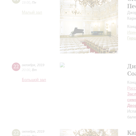
19:00
,
Пн
Пе
Малый зал
Джор
Керн
Конц
Ири
Гер
Ди
22
октября
,
2019
20:00
,
Вт
Со
Большой зал
Конц
Росс
Зас
сим
Дво
Испа
бале
Ка
22
октября
,
2019