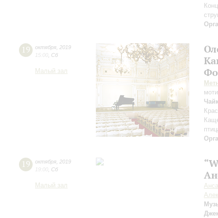
Конц
стру
Орг
Ол
19
октября
,
2019
15:00
,
Сб
Ка
Фо
Малый зал
Мет
мот
Чай
Крас
Каще
птиц
Орг
“W
19
октября
,
2019
19:00
,
Сб
Ан
Малый зал
Анса
Алек
Муз
Джек