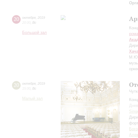
Орг
Ар
20
октября
,
2019
20:00
,
Вс
Конц
Большой зал
рома
Ака
Дири
Хач
М.Ю.
музы
орке
От
20
октября
,
2019
15:00
,
Вс
Чутк
Малый зал
Конц
Днев
Sing
Дири
фор
Бого
Алек