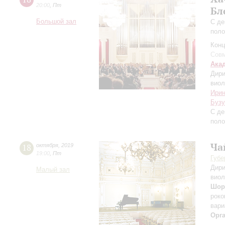
20:00
,
Пт
Бл
Большой зал
С де
поло
Конц
Совм
Ака
Дири
виол
Ирин
Бузу
С де
поло
Ча
18
октября
,
2019
19:00
,
Пт
Губе
Дири
Малый зал
виол
Шор
роко
вари
Орг