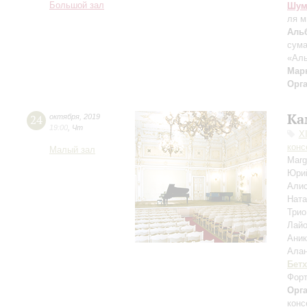
Большой зал
Шум
ля 
Аль
сума
«Аль
Мар
Орг
Ка
24
октября
,
2019
19:00
,
Чт
X
конс
Малый зал
Margu
Юри
Али
Нат
Трио
Лай
Ани
Ала
Бет
Форт
Орг
конс