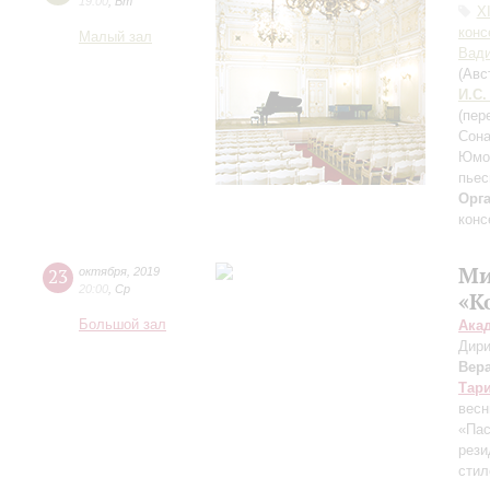
19:00
,
Вт
X
конс
Малый зал
Вади
(Авс
И.С.
(пер
Сона
Юмо
пье
Орг
конс
Ми
23
октября
,
2019
20:00
,
Ср
«К
Большой зал
Ака
Дири
Вер
Тар
весн
«Пас
рези
стил