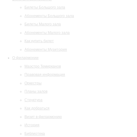
Билеты Большого зала
Абонементы Большого зала
Билеты Малого зала
Абонементы Малого зала
Как купить билет
Абонементы Музитория
О филармонии
Маэстро Темирканов
Правовая информация
Оркестры
Планы залов
Структура
Как добраться
Визит в филармонию
История
Библиотека