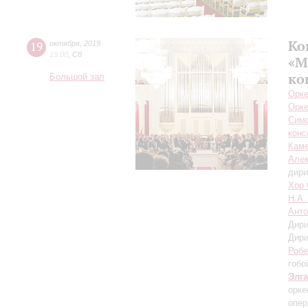
Ко
19
октября
,
2019
19:00
,
Сб
«М
ко
Большой зал
Орке
Орке
Симф
конс
Каме
Алек
дири
Хор 
Н.А.
Анто
Дири
Дири
Робе
гобо
Элг
орке
опер