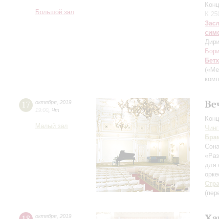
Конц
Большой зал
К 25
Зас
сим
Дири
Бори
Бет
(«Ме
комп
Ве
17
октября
,
2019
19:00
,
Чт
Конц
Малый зал
Чинг
Бра
Сона
«Раз
для 
орк
Стр
(пер
Ха
18
октября
,
2019