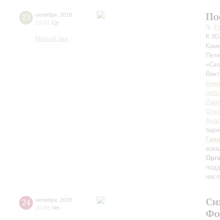
По
23
октября
,
2019
19:00
,
Ср
Р
К 80
Малый зал
Каме
Пете
«Ск
Викт
Конц
детс
Лари
Ольг
Анас
бари
Гав
вока
Орг
подд
насл
Си
24
октября
,
2019
20:00
,
Чт
Фо