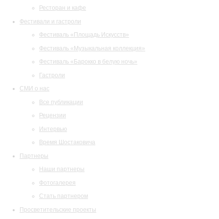
Ресторан и кафе
Фестивали и гастроли
Фестиваль «Площадь Искусств»
Фестиваль «Музыкальная коллекция»
Фестиваль «Барокко в белую ночь»
Гастроли
СМИ о нас
Все публикации
Рецензии
Интервью
Время Шостаковича
Партнеры
Наши партнеры
Фотогалерея
Стать партнером
Просветительские проекты