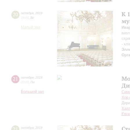
К 
20
октября
,
2019
19:00
,
Вс
му
Малый зал
Ива
вио
скри
- кл
Элл
Орг
Мо
21
октября
,
2019
20:00
,
Пн
Ди
Большой зал
Симф
Хор 
Дири
Халл
Евге
Ст
21
октября
,
2019