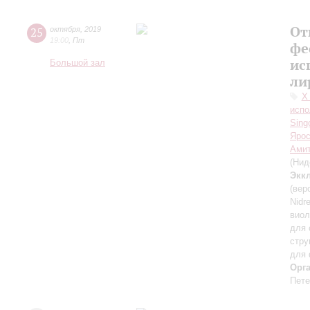
От
25
октября
,
2019
19:00
,
Пт
фе
ис
Большой зал
ли
Х
испо
Sing
Ярос
Ами
(Нид
Экк
(вер
Nidr
виол
для 
стру
для 
Орг
Пете